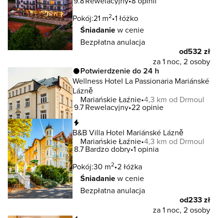
9.8
Rewelacyjny
8 opinii
2
Pokój:
21 m
1 łóżko
Śniadanie
w cenie
Bezpłatna anulacja
od
532 zł
za 1 noc, 2 osoby
Potwierdzenie do 24 h
Wellness Hotel La Passionaria Mariánské
Lázně
Mariańskie Łaźnie
4,3 km od Drmoul
9.7
Rewelacyjny
22 opinie
Natychmiastowa rezerwacja
B&B Villa Hotel Mariánské Lázně
Mariańskie Łaźnie
4,3 km od Drmoul
8.7
Bardzo dobry
1 opinia
2
Pokój:
30 m
2 łóżka
Śniadanie
w cenie
Bezpłatna anulacja
od
233 zł
za 1 noc, 2 osoby