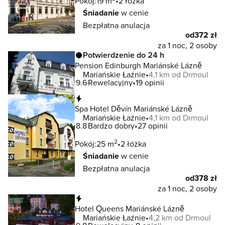
Pokój:
19 m
2 łóżka
Śniadanie
w cenie
Bezpłatna anulacja
od
372 zł
za 1 noc, 2 osoby
Potwierdzenie do 24 h
Pension Edinburgh Mariánské Lázně
Mariańskie Łaźnie
4,1 km od Drmoul
9.6
Rewelacyjny
19 opinii
Natychmiastowa rezerwacja
Spa Hotel Děvín Mariánské Lázně
Mariańskie Łaźnie
4,1 km od Drmoul
8.8
Bardzo dobry
27 opinii
2
Pokój:
25 m
2 łóżka
Śniadanie
w cenie
Bezpłatna anulacja
od
378 zł
za 1 noc, 2 osoby
Natychmiastowa rezerwacja
Hotel Queens Mariánské Lázně
Mariańskie Łaźnie
4,2 km od Drmoul