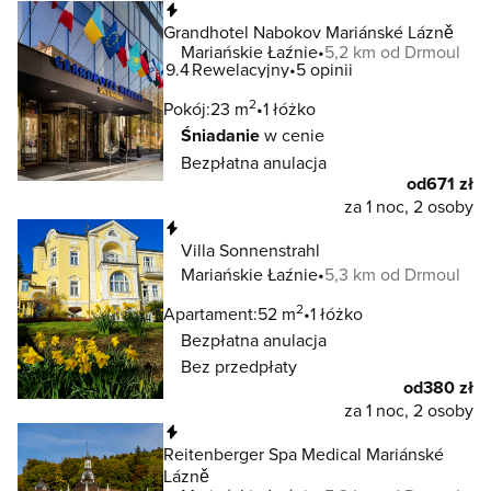
Natychmiastowa rezerwacja
Grandhotel Nabokov Mariánské Lázně
Mariańskie Łaźnie
5,2 km od Drmoul
9.4
Rewelacyjny
5 opinii
2
Pokój:
23 m
1 łóżko
Śniadanie
w cenie
Bezpłatna anulacja
od
671 zł
za 1 noc, 2 osoby
Natychmiastowa rezerwacja
Villa Sonnenstrahl
Mariańskie Łaźnie
5,3 km od Drmoul
2
Apartament:
52 m
1 łóżko
Bezpłatna anulacja
Bez przedpłaty
od
380 zł
za 1 noc, 2 osoby
Natychmiastowa rezerwacja
Reitenberger Spa Medical Mariánské
Lázně