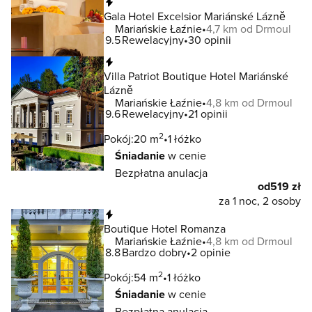
Natychmiastowa rezerwacja
Gala Hotel Excelsior Mariánské Lázně
Mariańskie Łaźnie
4,7 km od Drmoul
9.5
Rewelacyjny
30 opinii
Natychmiastowa rezerwacja
Villa Patriot Boutique Hotel Mariánské
Lázně
Mariańskie Łaźnie
4,8 km od Drmoul
9.6
Rewelacyjny
21 opinii
2
Pokój:
20 m
1 łóżko
Śniadanie
w cenie
Bezpłatna anulacja
od
519 zł
za 1 noc, 2 osoby
Natychmiastowa rezerwacja
Boutique Hotel Romanza
Mariańskie Łaźnie
4,8 km od Drmoul
8.8
Bardzo dobry
2 opinie
2
Pokój:
54 m
1 łóżko
Śniadanie
w cenie
Bezpłatna anulacja