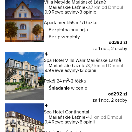
Villa Matylda Mariánské Lázně
Mariańskie Łaźnie
3,7 km od Drmoul
9.9
Rewelacyjny
3 opinie
2
Apartament:
55 m
1 łóżko
Bezpłatna anulacja
Bez przedpłaty
od
383 zł
za 1 noc, 2 osoby
Natychmiastowa rezerwacja
Spa Hotel Villa Walir Mariánské Lázně
Mariańskie Łaźnie
3,7 km od Drmoul
9.9
Rewelacyjny
13 opinii
2
Pokój:
24 m
2 łóżka
Śniadanie
w cenie
od
292 zł
za 1 noc, 2 osoby
Natychmiastowa rezerwacja
Spa Hotel Continental
Mariańskie Łaźnie
4,1 km od Drmoul
9.4
Rewelacyjny
6 opinii
2