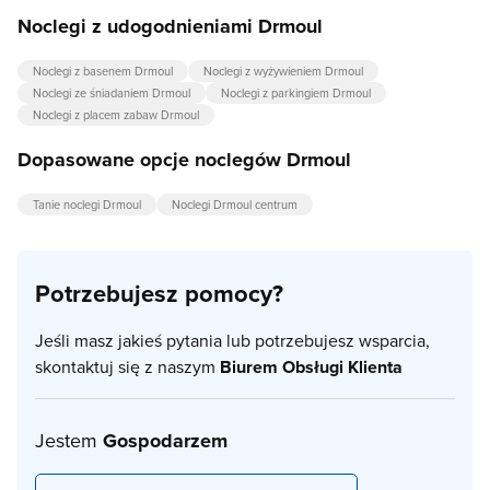
Noclegi z udogodnieniami Drmoul
Noclegi z basenem Drmoul
Noclegi z wyżywieniem Drmoul
Noclegi ze śniadaniem Drmoul
Noclegi z parkingiem Drmoul
Noclegi z placem zabaw Drmoul
Dopasowane opcje noclegów Drmoul
Tanie noclegi Drmoul
Noclegi Drmoul centrum
Potrzebujesz pomocy?
Jeśli masz jakieś pytania lub potrzebujesz wsparcia,
skontaktuj się z naszym
Biurem Obsługi Klienta
Jestem
Gospodarzem