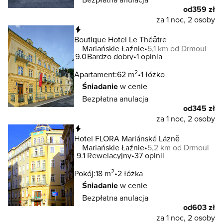
od
359 zł
za 1 noc, 2 osoby
Natychmiastowa rezerwacja
Boutique Hotel Le Théâtre
Mariańskie Łaźnie
5,1 km od Drmoul
9.0
Bardzo dobry
1 opinia
2
Apartament:
62 m
1 łóżko
Śniadanie
w cenie
Bezpłatna anulacja
od
345 zł
za 1 noc, 2 osoby
Natychmiastowa rezerwacja
Hotel FLORA Mariánské Lázně
Mariańskie Łaźnie
5,2 km od Drmoul
9.1
Rewelacyjny
37 opinii
2
Pokój:
18 m
2 łóżka
Śniadanie
w cenie
Bezpłatna anulacja
od
603 zł
za 1 noc, 2 osoby