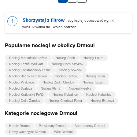
Skorzystaj z filtrów
, aby lepiej dopasować wyniki
wyszukiwania do Twoich potrzeb.
Popularne noclegi w okolicy Drmoul
Noclegi Mariańskie Łaźnie
Noclegi Cheb
Noclegi Loket
Noclegi Lázně Kynžvart
Noclegi Horni Slavkov
Noclegi Konstantinovy Lazne
Noclegi Sokolov
Noclegi Bečov nad Teplou
Noclegi Tachov
Noclegi Teplá
Noclegi Pavlovice
Noclegi Zadní Chodov
Noclegi Toužim
Noclegi Svatava
Noclegi Planá
Noclegi Kyselka
Noclegi Královské Poříčí
Noclegi Kokašice
Noclegi Habartov
Noclegi Dolní Žandov
Noclegi Chodová Planá
Noclegi Březová
Kategorie noclegowe Drmoul
Hotele Drmoul
Pensjonaty Drmoul
Apartamenty Drmoul
Domy wakacyjne Drmoul
Wille Drmoul