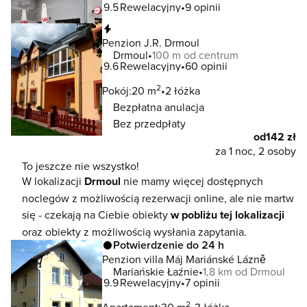
9.5
Rewelacyjny
9 opinii
Natychmiastowa rezerwacja
Penzion J.R. Drmoul
Drmoul
100 m od centrum
9.6
Rewelacyjny
60 opinii
2
Pokój:
20 m
2 łóżka
Bezpłatna anulacja
Bez przedpłaty
od
142 zł
za 1 noc, 2 osoby
To jeszcze nie wszystko!
W lokalizacji
Drmoul
nie mamy więcej dostępnych
noclegów z możliwością rezerwacji online, ale nie martw
się - czekają na Ciebie obiekty
w pobliżu tej lokalizacji
oraz obiekty z możliwością wysłania zapytania.
Potwierdzenie do 24 h
Penzion villa Máj Mariánské Lázně
Mariańskie Łaźnie
1,8 km od Drmoul
9.9
Rewelacyjny
7 opinii
2