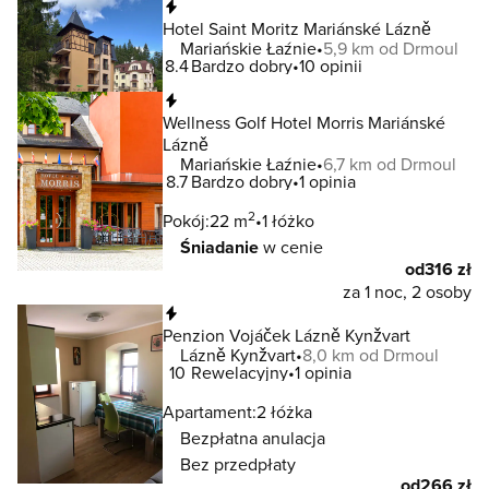
Natychmiastowa rezerwacja
Hotel Saint Moritz Mariánské Lázně
Mariańskie Łaźnie
5,9 km od Drmoul
8.4
Bardzo dobry
10 opinii
Natychmiastowa rezerwacja
Wellness Golf Hotel Morris Mariánské
Lázně
Mariańskie Łaźnie
6,7 km od Drmoul
8.7
Bardzo dobry
1 opinia
2
Pokój:
22 m
1 łóżko
Śniadanie
w cenie
od
316 zł
za 1 noc, 2 osoby
Natychmiastowa rezerwacja
Penzion Vojáček Lázně Kynžvart
Lázně Kynžvart
8,0 km od Drmoul
10
Rewelacyjny
1 opinia
Apartament:
2 łóżka
Bezpłatna anulacja
Bez przedpłaty
od
266 zł