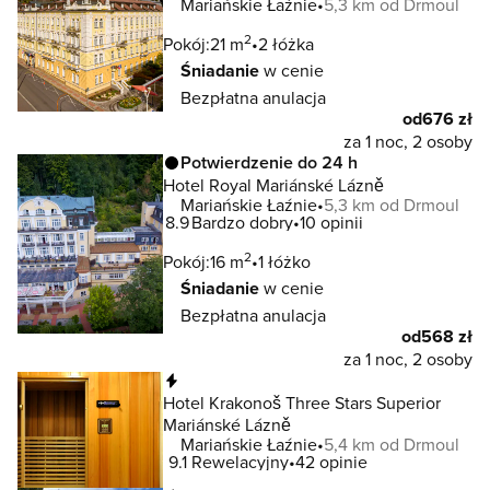
Mariańskie Łaźnie
5,3 km od Drmoul
2
Pokój:
21 m
2 łóżka
Śniadanie
w cenie
Bezpłatna anulacja
od
676 zł
za 1 noc, 2 osoby
Potwierdzenie do 24 h
Hotel Royal Mariánské Lázně
Mariańskie Łaźnie
5,3 km od Drmoul
8.9
Bardzo dobry
10 opinii
2
Pokój:
16 m
1 łóżko
Śniadanie
w cenie
Bezpłatna anulacja
od
568 zł
za 1 noc, 2 osoby
Natychmiastowa rezerwacja
Hotel Krakonoš Three Stars Superior
Mariánské Lázně
Mariańskie Łaźnie
5,4 km od Drmoul
9.1
Rewelacyjny
42 opinie