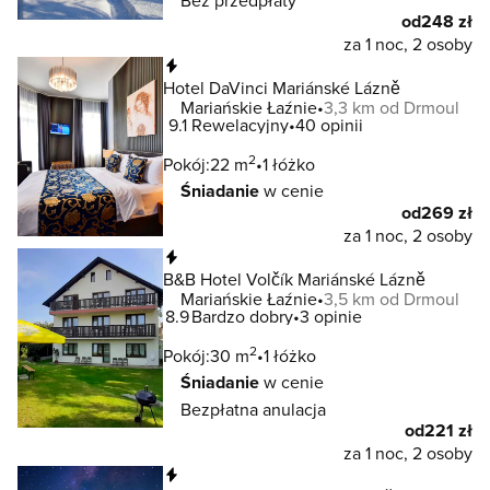
Bez przedpłaty
od
248 zł
za 1 noc, 2 osoby
Natychmiastowa rezerwacja
Hotel DaVinci Mariánské Lázně
Mariańskie Łaźnie
3,3 km od Drmoul
9.1
Rewelacyjny
40 opinii
2
Pokój:
22 m
1 łóżko
Śniadanie
w cenie
od
269 zł
za 1 noc, 2 osoby
Natychmiastowa rezerwacja
B&B Hotel Volčík Mariánské Lázně
Mariańskie Łaźnie
3,5 km od Drmoul
8.9
Bardzo dobry
3 opinie
2
Pokój:
30 m
1 łóżko
Śniadanie
w cenie
Bezpłatna anulacja
od
221 zł
za 1 noc, 2 osoby
Natychmiastowa rezerwacja