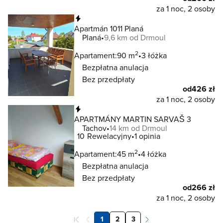
za 1 noc, 2 osoby
Natychmiastowa rezerwacja
Apartmán 1011 Planá
Planá
9,6 km od Drmoul
2
Apartament:
90 m
3 łóżka
Bezpłatna anulacja
Bez przedpłaty
od
426 zł
za 1 noc, 2 osoby
Natychmiastowa rezerwacja
APARTMÁNY MARTIN SARVAŠ 3
Tachov
14 km od Drmoul
10
Rewelacyjny
1 opinia
2
Apartament:
45 m
4 łóżka
Bezpłatna anulacja
Bez przedpłaty
od
266 zł
za 1 noc, 2 osoby
1
2
3