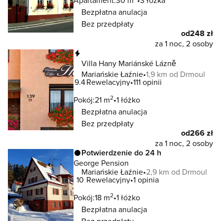
Apartament:
30 m
3 łóżka
Bezpłatna anulacja
Bez przedpłaty
od
248 zł
za 1 noc, 2 osoby
Natychmiastowa rezerwacja
Villa Hany Mariánské Lázně
Mariańskie Łaźnie
1,9 km od Drmoul
9.4
Rewelacyjny
111 opinii
2
Pokój:
21 m
1 łóżko
Bezpłatna anulacja
Bez przedpłaty
od
266 zł
za 1 noc, 2 osoby
Potwierdzenie do 24 h
George Pension
Mariańskie Łaźnie
2,9 km od Drmoul
10
Rewelacyjny
1 opinia
2
Pokój:
18 m
1 łóżko
Bezpłatna anulacja