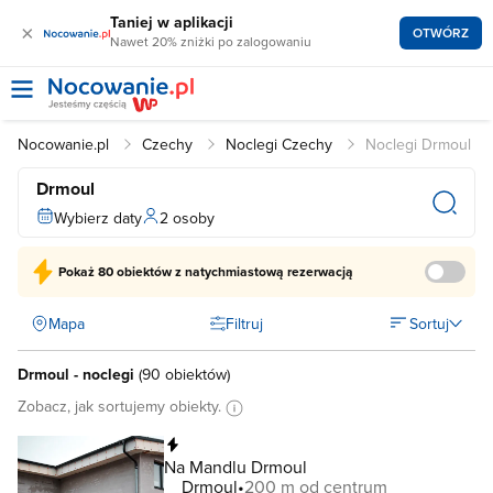
Taniej w aplikacji
×
OTWÓRZ
Nawet 20% zniżki po zalogowaniu
Nocowanie.pl
Czechy
Noclegi Czechy
Noclegi Drmoul
Drmoul
Wybierz daty
2 osoby
Pokaż
80 obiektów
z natychmiastową rezerwacją
Mapa
Filtruj
Sortuj
Drmoul - noclegi
(
90 obiektów
)
Zobacz, jak sortujemy obiekty.
Natychmiastowa rezerwacja
Na Mandlu Drmoul
Drmoul
200 m od centrum