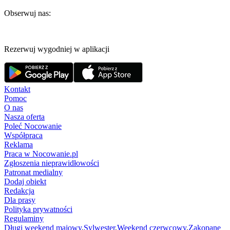
Obserwuj nas:
Rezerwuj wygodniej w aplikacji
Kontakt
Pomoc
O nas
Nasza oferta
Poleć Nocowanie
Współpraca
Reklama
Praca w Nocowanie.pl
Zgłoszenia nieprawidłowości
Patronat medialny
Dodaj obiekt
Redakcja
Dla prasy
Polityka prywatności
Regulaminy
Długi weekend majowy
,
Sylwester
,
Weekend czerwcowy
,
Zakopane