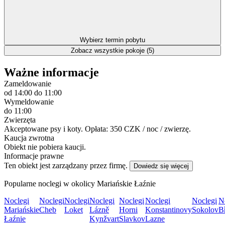
Wybierz termin pobytu
Zobacz wszystkie pokoje (5)
Ważne informacje
Zameldowanie
od 14:00
do 11:00
Wymeldowanie
do 11:00
Zwierzęta
Akceptowane psy i koty. Opłata: 350 CZK / noc / zwierzę.
Kaucja zwrotna
Obiekt nie pobiera kaucji.
Informacje prawne
Ten obiekt jest zarządzany przez firmę.
Dowiedz się więcej
Popularne noclegi w okolicy Mariańskie Łaźnie
Noclegi
Noclegi
Noclegi
Noclegi
Noclegi
Noclegi
Noclegi
N
Mariańskie
Cheb
Loket
Lázně
Horni
Konstantinovy
Sokolov
B
Łaźnie
Kynžvart
Slavkov
Lazne