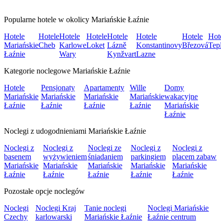
Popularne hotele w okolicy Mariańskie Łaźnie
Hotele
Hotele
Hotele
Hotele
Hotele
Hotele
Hotele
Hot
Mariańskie
Cheb
Karlowe
Loket
Lázně
Konstantinovy
Březová
Tep
Łaźnie
Wary
Kynžvart
Lazne
Kategorie noclegowe Mariańskie Łaźnie
Hotele
Pensjonaty
Apartamenty
Wille
Domy
Mariańskie
Mariańskie
Mariańskie
Mariańskie
wakacyjne
Łaźnie
Łaźnie
Łaźnie
Łaźnie
Mariańskie
Łaźnie
Noclegi z udogodnieniami Mariańskie Łaźnie
Noclegi z
Noclegi z
Noclegi ze
Noclegi z
Noclegi z
basenem
wyżywieniem
śniadaniem
parkingiem
placem zabaw
Mariańskie
Mariańskie
Mariańskie
Mariańskie
Mariańskie
Łaźnie
Łaźnie
Łaźnie
Łaźnie
Łaźnie
Pozostałe opcje noclegów
Noclegi
Noclegi Kraj
Tanie noclegi
Noclegi Mariańskie
Czechy
karlowarski
Mariańskie Łaźnie
Łaźnie centrum