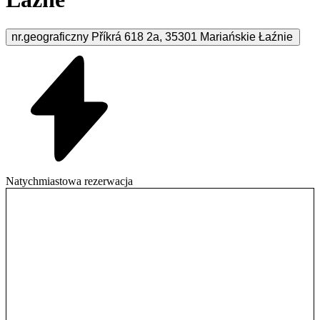
nr.geograficzny Příkrá 618
2a
,
35301
Mariańskie Łaźnie
Natychmiastowa rezerwacja