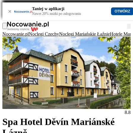
Taniej w aplikacji
×
OTWÓRZ
Nawet 20% zniżki po zalogowaniu
Nocowanie.pl
Noclegi Czechy
Noclegi Mariańskie Łaźnie
Hotele Mari
8.8
Spa Hotel Děvín Mariánské
Lázně