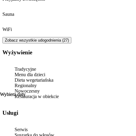
Sauna
WiFi
Zobacz wszystkie udogodnienia (27)
Wyżywienie
Tradycyjne
Menu dla dzieci
Dieta wegetariańska
Regionalny
Nowoczesny
Wybierz daty
Wybierz daty
Restauracja w obiekcie
Usługi
Serwis
Suszarka do włosów