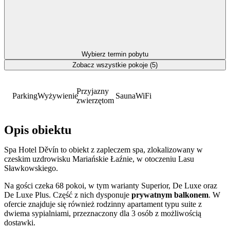
Wybierz termin pobytu
Zobacz wszystkie pokoje (5)
Przyjazny
Parking
Wyżywienie
Sauna
WiFi
zwierzętom
Opis obiektu
Spa Hotel Děvín to obiekt z zapleczem spa, zlokalizowany w
czeskim uzdrowisku Mariańskie Łaźnie, w otoczeniu Lasu
Sławkowskiego.
Na gości czeka 68 pokoi, w tym warianty Superior, De Luxe oraz
De Luxe Plus. Część z nich dysponuje
prywatnym balkonem
. W
ofercie znajduje się również rodzinny apartament typu suite z
dwiema sypialniami, przeznaczony dla 3 osób z możliwością
dostawki.