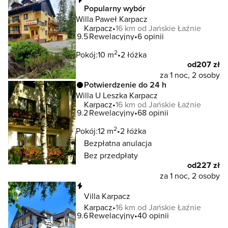
Popularny wybór
Willa Paweł Karpacz
Karpacz
16 km od Jańskie Łaźnie
9.5
Rewelacyjny
6 opinii
2
Pokój:
10 m
2 łóżka
od
207 zł
za 1 noc, 2 osoby
Potwierdzenie do 24 h
Willa U Leszka Karpacz
Karpacz
16 km od Jańskie Łaźnie
9.2
Rewelacyjny
68 opinii
2
Pokój:
12 m
2 łóżka
Bezpłatna anulacja
Bez przedpłaty
od
227 zł
za 1 noc, 2 osoby
Natychmiastowa rezerwacja
Villa Karpacz
Karpacz
16 km od Jańskie Łaźnie
9.6
Rewelacyjny
40 opinii