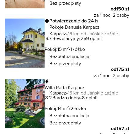
Bez przedpłaty
od
150 zł
za 1 noc, 2 osoby
Potwierdzenie do 24 h
Pokoje Danusia Karpacz
Karpacz
16 km od Jańskie Łaźnie
9.7
Rewelacyjny
259 opinii
2
Pokój:
15 m
1 łóżko
Bezpłatna anulacja
Bez przedpłaty
od
175 zł
za 1 noc, 2 osoby
Natychmiastowa rezerwacja
Willa Perła Karpacz
Karpacz
16 km od Jańskie Łaźnie
8.2
Bardzo dobry
8 opinii
2
Pokój:
14 m
2 łóżka
Bezpłatna anulacja
Bez przedpłaty
od
157 zł