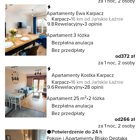
za 1 noc, 2 osoby
Natychmiastowa rezerwacja
Apartamenty Ewa Karpacz
Karpacz
16 km od Jańskie Łaźnie
9.8
Rewelacyjny
3 opinie
Apartament:
3 łóżka
Bezpłatna anulacja
Bez przedpłaty
od
372 zł
za 1 noc, 2 osoby
Natychmiastowa rezerwacja
Apartamenty Kostka Karpacz
Karpacz
16 km od Jańskie Łaźnie
9.6
Rewelacyjny
28 opinii
2
Apartament:
25 m
2 łóżka
Bezpłatna anulacja
Bez przedpłaty
od
266 zł
za 1 noc, 2 osoby
Potwierdzenie do 24 h
Pokoje i Apartamenty Blisko Deptaka