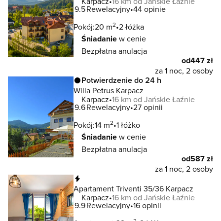
Karpacz
16 km od Jańskie Łaźnie
9.5
Rewelacyjny
44 opinie
2
Pokój:
20 m
2 łóżka
Śniadanie
w cenie
Bezpłatna anulacja
od
447 zł
za 1 noc, 2 osoby
Potwierdzenie do 24 h
Willa Petrus Karpacz
Karpacz
16 km od Jańskie Łaźnie
9.6
Rewelacyjny
27 opinii
2
Pokój:
14 m
1 łóżko
Śniadanie
w cenie
Bezpłatna anulacja
od
587 zł
za 1 noc, 2 osoby
Natychmiastowa rezerwacja
Apartament Triventi 35/36 Karpacz
Karpacz
16 km od Jańskie Łaźnie
9.9
Rewelacyjny
16 opinii
2