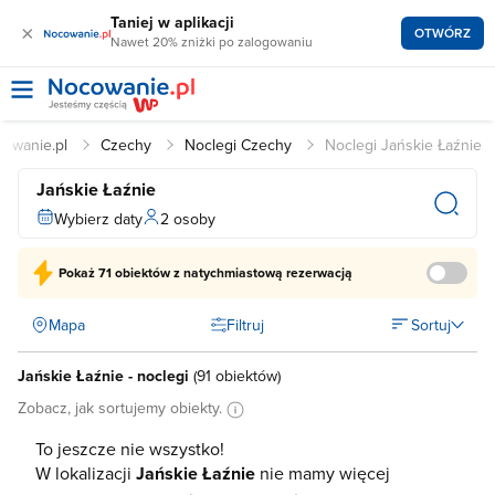
Taniej w aplikacji
×
OTWÓRZ
Nawet 20% zniżki po zalogowaniu
owanie.pl
Czechy
Noclegi Czechy
Noclegi Jańskie Łaźnie
Jańskie Łaźnie
Wybierz daty
2 osoby
Pokaż
71 obiektów
z natychmiastową rezerwacją
Mapa
Filtruj
Sortuj
Jańskie Łaźnie - noclegi
(
91 obiektów
)
Zobacz, jak sortujemy obiekty.
To jeszcze nie wszystko!
W lokalizacji
Jańskie Łaźnie
nie mamy więcej