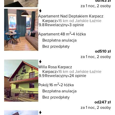
od
143 zł
za 1 noc, 2 osoby
Natychmiastowa rezerwacja
Apartament Nad Deptakiem Karpacz
Karpacz
16 km od Jańskie Łaźnie
9.8
Rewelacyjny
3 opinie
2
Apartament:
48 m
4 łóżka
Bezpłatna anulacja
Bez przedpłaty
od
510 zł
za 1 noc, 2 osoby
Natychmiastowa rezerwacja
Willa Rosa Karpacz
Karpacz
16 km od Jańskie Łaźnie
9.9
Rewelacyjny
24 opinie
2
Pokój:
16 m
2 łóżka
Bezpłatna anulacja
Bez przedpłaty
od
247 zł
za 1 noc, 2 osoby
Natychmiastowa rezerwacja