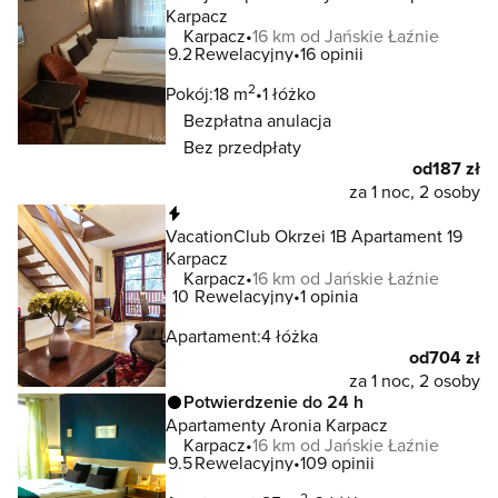
Karpacz
Karpacz
16 km od Jańskie Łaźnie
9.2
Rewelacyjny
16 opinii
2
Pokój:
18 m
1 łóżko
Bezpłatna anulacja
Bez przedpłaty
od
187 zł
za 1 noc, 2 osoby
Natychmiastowa rezerwacja
VacationClub Okrzei 1B Apartament 19
Karpacz
Karpacz
16 km od Jańskie Łaźnie
10
Rewelacyjny
1 opinia
Apartament:
4 łóżka
od
704 zł
za 1 noc, 2 osoby
Potwierdzenie do 24 h
Apartamenty Aronia Karpacz
Karpacz
16 km od Jańskie Łaźnie
9.5
Rewelacyjny
109 opinii
2