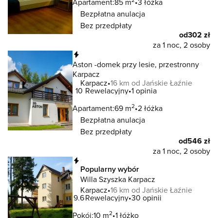
Apartament:
85 m
3 łóżka
Bezpłatna anulacja
Bez przedpłaty
od
302 zł
za 1 noc, 2 osoby
Natychmiastowa rezerwacja
Aston -domek przy lesie, przestronny
Karpacz
Karpacz
16 km od Jańskie Łaźnie
10
Rewelacyjny
1 opinia
2
Apartament:
69 m
2 łóżka
Bezpłatna anulacja
Bez przedpłaty
od
546 zł
za 1 noc, 2 osoby
Natychmiastowa rezerwacja
Popularny wybór
Willa Szyszka Karpacz
Karpacz
16 km od Jańskie Łaźnie
9.6
Rewelacyjny
30 opinii
2
Pokój:
10 m
1 łóżko