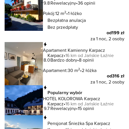
9.8
Rewelacyjny
36 opinii
2
Pokój:
12 m
1 łóżko
Bezpłatna anulacja
Bez przedpłaty
od
199 zł
za 1 noc, 2 osoby
Natychmiastowa rezerwacja
Apartament Kamienny Karpacz
Karpacz
16 km od Jańskie Łaźnie
8.0
Bardzo dobry
8 opinii
2
Apartament:
30 m
2 łóżka
od
316 zł
za 1 noc, 2 osoby
Natychmiastowa rezerwacja
Popularny wybór
HOTEL KOLOROWA Karpacz
Karpacz
16 km od Jańskie Łaźnie
9.7
Rewelacyjny
15 opinii
Natychmiastowa rezerwacja
Pensjonat Śnieżka Spa Karpacz