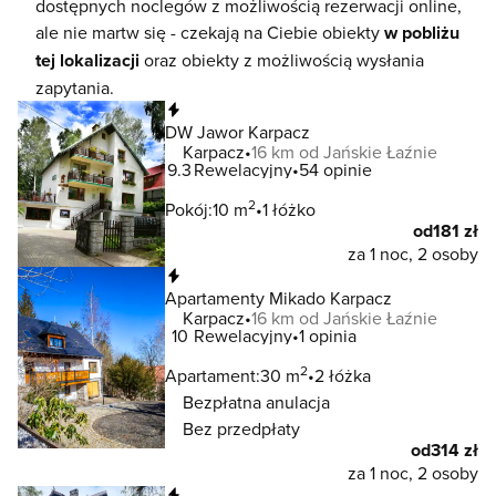
dostępnych noclegów z możliwością rezerwacji online,
ale nie martw się - czekają na Ciebie obiekty
w pobliżu
tej lokalizacji
oraz obiekty z możliwością wysłania
zapytania.
Natychmiastowa rezerwacja
DW Jawor Karpacz
Karpacz
16 km od Jańskie Łaźnie
9.3
Rewelacyjny
54 opinie
2
Pokój:
10 m
1 łóżko
od
181 zł
za 1 noc, 2 osoby
Natychmiastowa rezerwacja
Apartamenty Mikado Karpacz
Karpacz
16 km od Jańskie Łaźnie
10
Rewelacyjny
1 opinia
2
Apartament:
30 m
2 łóżka
Bezpłatna anulacja
Bez przedpłaty
od
314 zł
za 1 noc, 2 osoby
Natychmiastowa rezerwacja