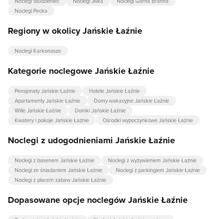
Noclegi Studzieniec
Noclegi Jívka
Noclegi Górna Branna
Noclegi Pecka
Regiony w okolicy Jańskie Łaźnie
Noclegi Karkonosze
Kategorie noclegowe Jańskie Łaźnie
Pensjonaty Jańskie Łaźnie
Hotele Jańskie Łaźnie
Apartamenty Jańskie Łaźnie
Domy wakacyjne Jańskie Łaźnie
Wille Jańskie Łaźnie
Domki Jańskie Łaźnie
Kwatery i pokoje Jańskie Łaźnie
Ośrodki wypoczynkowe Jańskie Łaźnie
Noclegi z udogodnieniami Jańskie Łaźnie
Noclegi z basenem Jańskie Łaźnie
Noclegi z wyżywieniem Jańskie Łaźnie
Noclegi ze śniadaniem Jańskie Łaźnie
Noclegi z parkingiem Jańskie Łaźnie
Noclegi z placem zabaw Jańskie Łaźnie
Dopasowane opcje noclegów Jańskie Łaźnie