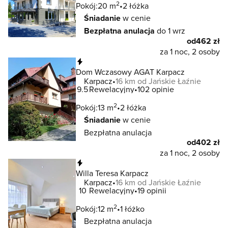
2
Pokój:
20 m
2 łóżka
Śniadanie
w cenie
Bezpłatna anulacja
do 1 wrz
od
462 zł
za 1 noc, 2 osoby
Natychmiastowa rezerwacja
Dom Wczasowy AGAT Karpacz
Karpacz
16 km od Jańskie Łaźnie
9.5
Rewelacyjny
102 opinie
2
Pokój:
13 m
2 łóżka
Śniadanie
w cenie
Bezpłatna anulacja
od
402 zł
za 1 noc, 2 osoby
Natychmiastowa rezerwacja
Willa Teresa Karpacz
Karpacz
16 km od Jańskie Łaźnie
10
Rewelacyjny
19 opinii
2
Pokój:
12 m
1 łóżko
Bezpłatna anulacja