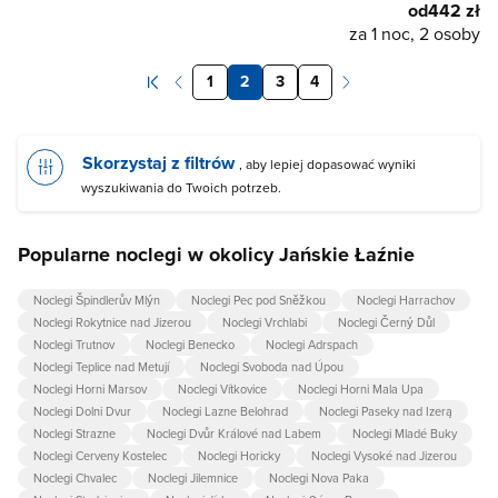
od
442 zł
za 1 noc, 2 osoby
1
2
3
4
Skorzystaj z filtrów
, aby lepiej dopasować wyniki
wyszukiwania do Twoich potrzeb.
Popularne noclegi w okolicy Jańskie Łaźnie
Noclegi Špindlerův Mlýn
Noclegi Pec pod Sněžkou
Noclegi Harrachov
Noclegi Rokytnice nad Jizerou
Noclegi Vrchlabi
Noclegi Černý Důl
Noclegi Trutnov
Noclegi Benecko
Noclegi Adrspach
Noclegi Teplice nad Metují
Noclegi Svoboda nad Úpou
Noclegi Horni Marsov
Noclegi Vítkovice
Noclegi Horni Mala Upa
Noclegi Dolni Dvur
Noclegi Lazne Belohrad
Noclegi Paseky nad Izerą
Noclegi Strazne
Noclegi Dvůr Králové nad Labem
Noclegi Mladé Buky
Noclegi Cerveny Kostelec
Noclegi Horicky
Noclegi Vysoké nad Jizerou
Noclegi Chvalec
Noclegi Jilemnice
Noclegi Nova Paka