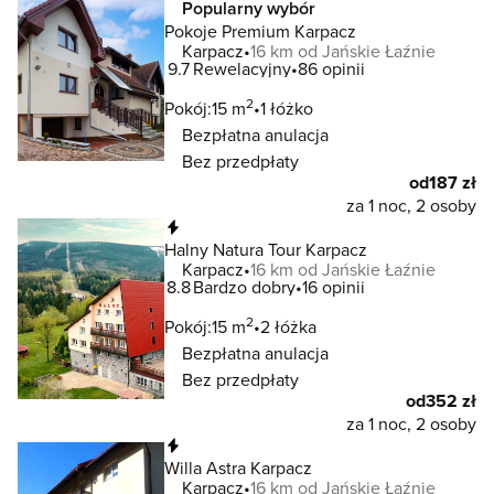
Popularny wybór
Pokoje Premium Karpacz
Karpacz
16 km od Jańskie Łaźnie
9.7
Rewelacyjny
86 opinii
2
Pokój:
15 m
1 łóżko
Bezpłatna anulacja
Bez przedpłaty
od
187 zł
za 1 noc, 2 osoby
Natychmiastowa rezerwacja
Halny Natura Tour Karpacz
Karpacz
16 km od Jańskie Łaźnie
8.8
Bardzo dobry
16 opinii
2
Pokój:
15 m
2 łóżka
Bezpłatna anulacja
Bez przedpłaty
od
352 zł
za 1 noc, 2 osoby
Natychmiastowa rezerwacja
Willa Astra Karpacz
Karpacz
16 km od Jańskie Łaźnie