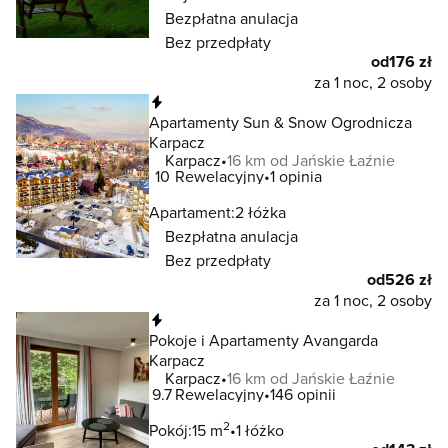
Bezpłatna anulacja
Bez przedpłaty
od
176 zł
za 1 noc, 2 osoby
Natychmiastowa rezerwacja
Apartamenty Sun & Snow Ogrodnicza
Karpacz
Karpacz
16 km od Jańskie Łaźnie
10
Rewelacyjny
1 opinia
Apartament:
2 łóżka
Bezpłatna anulacja
Bez przedpłaty
od
526 zł
za 1 noc, 2 osoby
Natychmiastowa rezerwacja
Pokoje i Apartamenty Avangarda
Karpacz
Karpacz
16 km od Jańskie Łaźnie
9.7
Rewelacyjny
146 opinii
2
Pokój:
15 m
1 łóżko