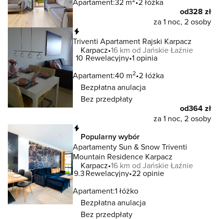
Apartament:
32 m
2 łóżka
od
328 zł
za 1 noc, 2 osoby
Natychmiastowa rezerwacja
Triventi Apartament Rajski Karpacz
Karpacz
16 km od Jańskie Łaźnie
10
Rewelacyjny
1 opinia
2
Apartament:
40 m
2 łóżka
Bezpłatna anulacja
Bez przedpłaty
od
364 zł
za 1 noc, 2 osoby
Natychmiastowa rezerwacja
Popularny wybór
Apartamenty Sun & Snow Triventi
Mountain Residence Karpacz
Karpacz
16 km od Jańskie Łaźnie
9.3
Rewelacyjny
22 opinie
Apartament:
1 łóżko
Bezpłatna anulacja
Bez przedpłaty