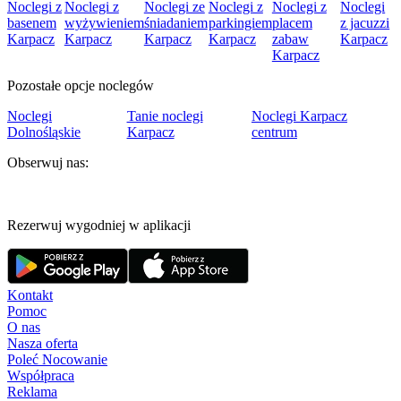
Noclegi z
Noclegi z
Noclegi ze
Noclegi z
Noclegi z
Noclegi
basenem
wyżywieniem
śniadaniem
parkingiem
placem
z jacuzzi
Karpacz
Karpacz
Karpacz
Karpacz
zabaw
Karpacz
Karpacz
Pozostałe opcje noclegów
Noclegi
Tanie noclegi
Noclegi Karpacz
Dolnośląskie
Karpacz
centrum
Obserwuj nas:
Rezerwuj wygodniej w aplikacji
Kontakt
Pomoc
O nas
Nasza oferta
Poleć Nocowanie
Współpraca
Reklama