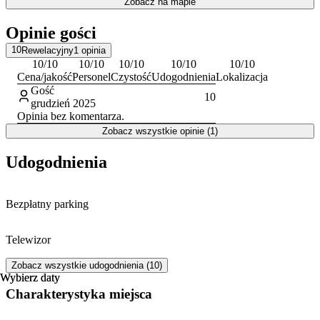
Zobacz na mapie
Wodospad oraz Zapora na Łomnicy, popularne cele spacerów.
Centralny deptak miasta, z licznymi restauracjami i sklepami, jest
Opinie gości
również łatwo dostępny. Dla miłośników górskich wędrówek
kluczowe znaczenie ma bliskość szlaków turystycznych, w tym tych
10
Rewelacyjny
1
opinia
prowadzących na Śnieżkę.
10
/10
10
/10
10
/10
10
/10
10
/10
Cena/jakość
Personel
Czystość
Udogodnienia
Lokalizacja
Personel obiektu komunikuje się w języku polskim i angielskim.
Gość
10
grudzień 2025
Opinia bez komentarza.
Zobacz wszystkie opinie (1)
Udogodnienia
Bezpłatny parking
Telewizor
Zobacz wszystkie udogodnienia (10)
Wybierz daty
Wybierz daty
Charakterystyka miejsca