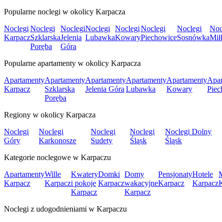
Popularne noclegi w okolicy Karpacza
Noclegi
Noclegi
Noclegi
Noclegi
Noclegi
Noclegi
Noclegi
Noc
Karpacz
Szklarska
Jelenia
Lubawka
Kowary
Piechowice
Sosnówka
Mił
Poręba
Góra
Popularne apartamenty w okolicy Karpacza
Apartamenty
Apartamenty
Apartamenty
Apartamenty
Apartamenty
Apar
Karpacz
Szklarska
Jelenia Góra
Lubawka
Kowary
Piec
Poręba
Regiony w okolicy Karpacza
Noclegi
Noclegi
Noclegi
Noclegi
Noclegi Dolny
Góry
Karkonosze
Sudety
Śląsk
Śląsk
Kategorie noclegowe w Karpaczu
Apartamenty
Wille
Kwatery
Domki
Domy
Pensjonaty
Hotele
Karpacz
Karpacz
i pokoje
Karpacz
wakacyjne
Karpacz
Karpacz
Karpacz
Karpacz
Noclegi z udogodnieniami w Karpaczu