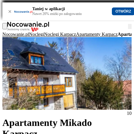
Taniej w aplikacji
×
OTWÓRZ
Nawet 20% zniżki po zalogowaniu
Nocowanie.pl
Noclegi
Noclegi Karpacz
Apartamenty Karpacz
Aparta
10
Apartamenty Mikado
Karpacz