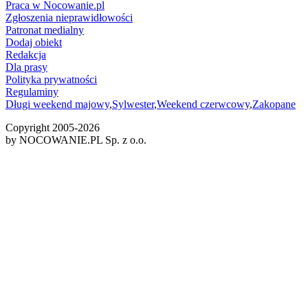
Praca w Nocowanie.pl
Zgłoszenia nieprawidłowości
Patronat medialny
Dodaj obiekt
Redakcja
Dla prasy
Polityka prywatności
Regulaminy
Długi weekend majowy
,
Sylwester
,
Weekend czerwcowy
,
Zakopane
Copyright 2005-
2026
by NOCOWANIE.PL Sp. z o.o.