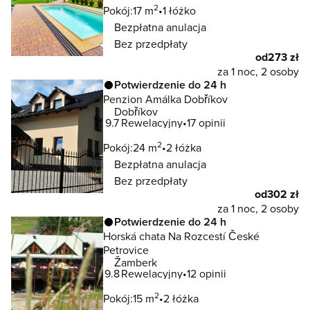
2
Pokój:
17 m
1 łóżko
Bezpłatna anulacja
Bez przedpłaty
od
273 zł
za 1 noc, 2 osoby
Potwierdzenie do 24 h
Penzion Amálka Dobříkov
Dobříkov
9.7
Rewelacyjny
17 opinii
2
Pokój:
24 m
2 łóżka
Bezpłatna anulacja
Bez przedpłaty
od
302 zł
za 1 noc, 2 osoby
Potwierdzenie do 24 h
Horská chata Na Rozcestí České
Petrovice
Žamberk
9.8
Rewelacyjny
12 opinii
2
Pokój:
15 m
2 łóżka