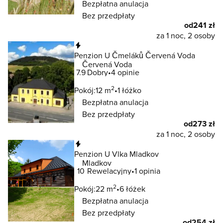
Bezpłatna anulacja
Bez przedpłaty
od
241 zł
za 1 noc, 2 osoby
Natychmiastowa rezerwacja
Penzion U Čmeláků Červená Voda
Červená Voda
7.9
Dobry
4 opinie
2
Pokój:
12 m
1 łóżko
Bezpłatna anulacja
Bez przedpłaty
od
273 zł
za 1 noc, 2 osoby
Natychmiastowa rezerwacja
Penzion U Vlka Mladkov
Mladkov
10
Rewelacyjny
1 opinia
2
Pokój:
22 m
6 łóżek
Bezpłatna anulacja
Bez przedpłaty
od
254 zł