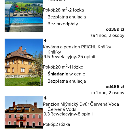
2
Pokój:
28 m
2 łóżka
Bezpłatna anulacja
Bez przedpłaty
od
359 zł
za 1 noc, 2 osoby
Natychmiastowa rezerwacja
Kavárna a penzion REICHL Králíky
Králíky
9.5
Rewelacyjny
25 opinii
2
Pokój:
20 m
1 łóżko
Śniadanie
w cenie
Bezpłatna anulacja
od
466 zł
za 1 noc, 2 osoby
Natychmiastowa rezerwacja
Penzion Mlýnický Dvůr Červená Voda
Červená Voda
9.3
Rewelacyjny
8 opinii
Pokój:
2 łóżka