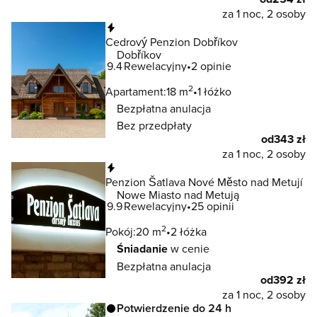
za 1 noc, 2 osoby
Natychmiastowa rezerwacja
Cedrový Penzion Dobříkov
Dobříkov
9.4
Rewelacyjny
2 opinie
2
Apartament:
18 m
1 łóżko
Bezpłatna anulacja
Bez przedpłaty
od
343 zł
za 1 noc, 2 osoby
Natychmiastowa rezerwacja
Penzion Šatlava Nové Město nad Metují
Nowe Miasto nad Metują
9.9
Rewelacyjny
25 opinii
2
Pokój:
20 m
2 łóżka
Śniadanie
w cenie
Bezpłatna anulacja
od
392 zł
za 1 noc, 2 osoby
Potwierdzenie do 24 h