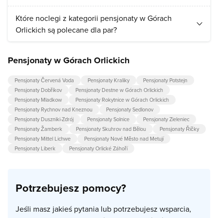
Wiele rodzin zatrzymujących się w Górach Orlickich poleca te
Które noclegi z kategorii pensjonaty w Górach
noclegi z kategorii pensjonaty:
Pensjonat Skałka
.
Orlickich są polecane dla par?
Te noclegi z kategorii pensjonaty są wysoko cenione przez
Pensjonaty w Górach Orlickich
pary:
Pensjonat Skałka
.
Pensjonaty Červená Voda
Pensjonaty Kraliky
Pensjonaty Potstejn
Pensjonaty Dobříkov
Pensjonaty Destne w Górach Orlickich
Pensjonaty Mladkow
Pensjonaty Rokytnice w Górach Orlickich
Pensjonaty Rychnov nad Kneznou
Pensjonaty Sedlonov
Pensjonaty Duszniki-Zdrój
Pensjonaty Solnice
Pensjonaty Zieleniec
Pensjonaty Žamberk
Pensjonaty Skuhrov nad Bělou
Pensjonaty Říčky
Pensjonaty Mittel Lichwe
Pensjonaty Nové Město nad Metují
Pensjonaty Liberk
Pensjonaty Orlické Záhoří
Potrzebujesz pomocy?
Jeśli masz jakieś pytania lub potrzebujesz wsparcia,