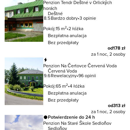
Penzion Tendr Deštné v Orlických
horách
Deštné
8.5
Bardzo dobry
3 opinie
2
Pokój:
15 m
2 łóżka
Bezpłatna anulacja
Bez przedpłaty
od
178 zł
za 1 noc, 2 osoby
Natychmiastowa rezerwacja
Penzion Na Čertovce Červená Voda
Červená Voda
9.6
Rewelacyjny
96 opinii
2
Pokój:
65 m
4 łóżka
Bezpłatna anulacja
Bez przedpłaty
od
313 zł
za 1 noc, 2 osoby
Potwierdzenie do 24 h
Penzion Na Staré Škole Sedloňov
Sedloňov