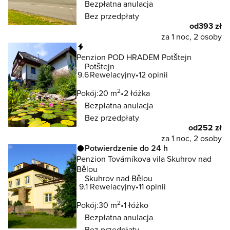
Bezpłatna anulacja
Bez przedpłaty
od
393 zł
za 1 noc, 2 osoby
Natychmiastowa rezerwacja
Penzion POD HRADEM Potštejn
Potštejn
9.6
Rewelacyjny
12 opinii
2
Pokój:
20 m
2 łóżka
Bezpłatna anulacja
Bez przedpłaty
od
252 zł
za 1 noc, 2 osoby
Potwierdzenie do 24 h
Penzion Továrníkova vila Skuhrov nad
Bělou
Skuhrov nad Bělou
9.1
Rewelacyjny
11 opinii
2
Pokój:
30 m
1 łóżko
Bezpłatna anulacja
Bez przedpłaty