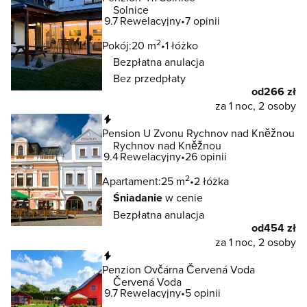
Solnice
9.7
Rewelacyjny
7 opinii
2
Pokój:
20 m
1 łóżko
Bezpłatna anulacja
Bez przedpłaty
od
266 zł
za 1 noc, 2 osoby
Natychmiastowa rezerwacja
Pension U Zvonu Rychnov nad Kněžnou
Rychnov nad Kněžnou
9.4
Rewelacyjny
26 opinii
2
Apartament:
25 m
2 łóżka
Śniadanie
w cenie
Bezpłatna anulacja
od
454 zł
za 1 noc, 2 osoby
Natychmiastowa rezerwacja
Penzion Ovčárna Červená Voda
Červená Voda
9.7
Rewelacyjny
5 opinii