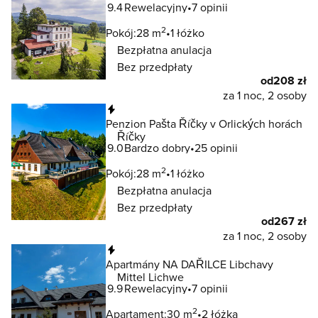
9.4
Rewelacyjny
7 opinii
2
Pokój:
28 m
1 łóżko
Bezpłatna anulacja
Bez przedpłaty
od
208 zł
za 1 noc, 2 osoby
Natychmiastowa rezerwacja
Penzion Pašta Říčky v Orlických horách
Říčky
9.0
Bardzo dobry
25 opinii
2
Pokój:
28 m
1 łóżko
Bezpłatna anulacja
Bez przedpłaty
od
267 zł
za 1 noc, 2 osoby
Natychmiastowa rezerwacja
Apartmány NA DAŘILCE Libchavy
Mittel Lichwe
9.9
Rewelacyjny
7 opinii
2
Apartament:
30 m
2 łóżka