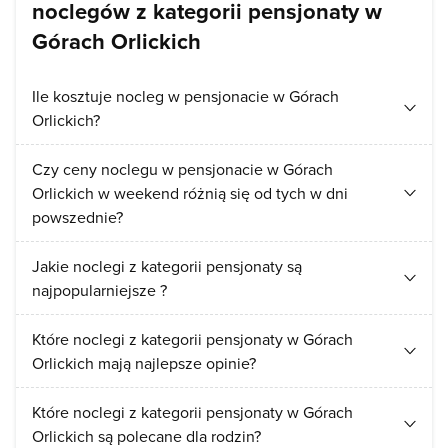
noclegów z kategorii pensjonaty w
Górach Orlickich
Ile kosztuje nocleg w pensjonacie w Górach
Orlickich?
Cena za nocleg w pensjonacie w Górach Orlickich zależy od
Czy ceny noclegu w pensjonacie w Górach
standardu wybranego obiektu oraz jego lokalizacji. Ceny za
Orlickich w weekend różnią się od tych w dni
nocleg w pensjonacie zaczynają się od 115 zł. Średnia cena
powszednie?
noclegu w pensjonacie w Górach Orlickich wynosi 282 zł.
Ceny noclegów ustalają indywidualnie właściciele obiektów,
Jakie noclegi z kategorii pensjonaty są
dlatego niektórzy mogą mieć wyższy cennik weekendowy.
najpopularniejsze ?
Według wyliczeń Nocowanie.pl ceny noclegów w
pensjonatach w Górach Orlickich w weekend są droższe o
Turyści najczęściej wybierają te noclegi z kategorii
Które noclegi z kategorii pensjonaty w Górach
0% od cen w dzień powszedni.
pensjonaty:
Pensjonat Skałka
.
Orlickich mają najlepsze opinie?
Obecnie najlepiej oceniane noclegi z kategorii pensjonaty to:
Które noclegi z kategorii pensjonaty w Górach
Pensjonat Skałka
.
Orlickich są polecane dla rodzin?