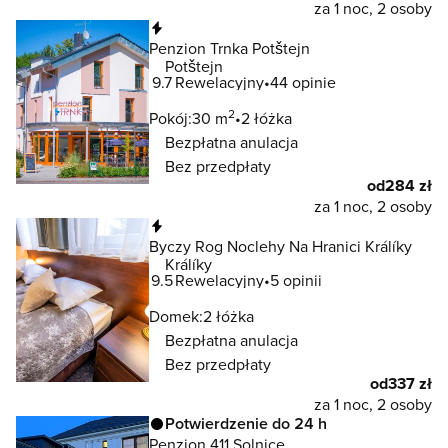
za 1 noc, 2 osoby
Natychmiastowa rezerwacja
Penzion Trnka Potštejn
Potštejn
9.7
Rewelacyjny
44 opinie
2
Pokój:
30 m
2 łóżka
Bezpłatna anulacja
Bez przedpłaty
od
284 zł
za 1 noc, 2 osoby
Natychmiastowa rezerwacja
Byczy Rog Noclehy Na Hranici Králíky
Králíky
9.5
Rewelacyjny
5 opinii
Domek:
2 łóżka
Bezpłatna anulacja
Bez przedpłaty
od
337 zł
za 1 noc, 2 osoby
Potwierdzenie do 24 h
Penzion 411 Solnice