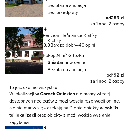
Bezpłatna anulacja
Bez przedpłaty
od
259 zł
za 1 noc, 2 osoby
Natychmiastowa rezerwacja
Penzion Heřmanice Králíky
Králíky
8.8
Bardzo dobry
46 opinii
2
Pokój:
24 m
3 łóżka
Śniadanie
w cenie
Bezpłatna anulacja
od
192 zł
za 1 noc, 2 osoby
To jeszcze nie wszystko!
W lokalizacji
w Górach Orlickich
nie mamy więcej
dostępnych noclegów z możliwością rezerwacji online,
ale nie martw się - czekają na Ciebie obiekty
w pobliżu
tej lokalizacji
oraz obiekty z możliwością wysłania
zapytania.
Natychmiastowa rezerwacja