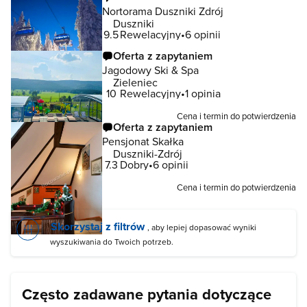
Nortorama Duszniki Zdrój
Duszniki
9.5
Rewelacyjny
6 opinii
Oferta z zapytaniem
Jagodowy Ski & Spa
Zieleniec
10
Rewelacyjny
1 opinia
Cena i termin do potwierdzenia
Oferta z zapytaniem
Pensjonat Skałka
Duszniki-Zdrój
7.3
Dobry
6 opinii
Cena i termin do potwierdzenia
Skorzystaj z filtrów
, aby lepiej dopasować wyniki
wyszukiwania do Twoich potrzeb.
Często zadawane pytania dotyczące