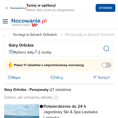
Taniej w aplikacji
×
OTWÓRZ
Nawet 20% zniżki po zalogowaniu
ony
Noclegi w Górach Orlickich
Pensjonaty w Górach Orlickich
Góry Orlickie
Wybierz daty
2 osoby
Pokaż
17 obiektów
z natychmiastową rezerwacją
Mapa
Filtruj
Sortuj
Góry Orlickie - Pensjonaty
(
27 obiektów
)
Zobacz, jak sortujemy obiekty.
Potwierdzenie do 24 h
Jagodowy Ski & Spa Lasówka
Lasówka