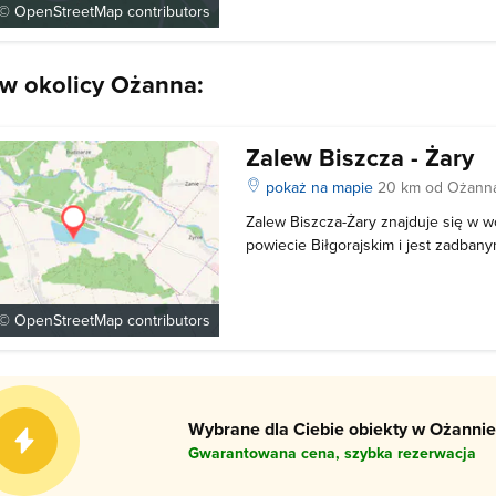
położenie oraz malownicze otoczeni
 ©
OpenStreetMap
contributors
 w okolicy Ożanna:
Zalew Biszcza - Żary
pokaż na mapie
20 km od Ożann
Zalew Biszcza-Żary znajduje się w 
powiecie Biłgorajskim i jest zadbany
zbiornikiem. Jest to ciekawe turysty
regionie. Miłośnicy sportów wodnyc
windsurfing, czy żeglarstwo. Atrakcj
 ©
OpenStreetMap
contributors
Wybrane dla Ciebie obiekty w Ożannie
Gwarantowana cena, szybka rezerwacja