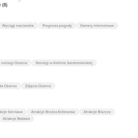
 (8)
Wyciągi narciarskie
Prognoza pogody
Kamery internetowe
e noclegi Ożanna
Noclegi w Kotlinie Sandomierskiej
da Ożanna
Zdjęcia Ożanna
akcje Sieniawa
Atrakcje Brzóza Królewska
Atrakcje Biszcza
Atrakcje Radawa