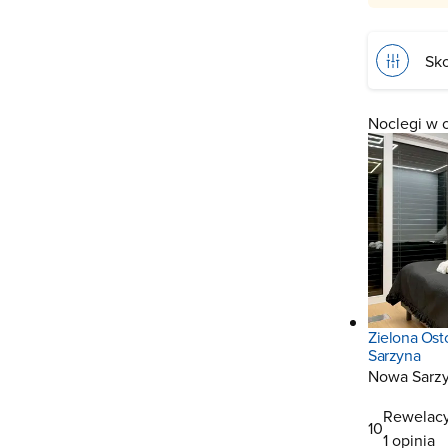
Sko
Noclegi w 
Zielona Ost
Sarzyna
Nowa Sarz
Rewelacy
10
1 opinia