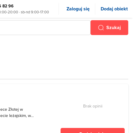
6 82 96
Zaloguj się
Dodaj obiekt
8:00-20:00 · sb-nd 9:00-17:00
Szukaj
Brak opinii
ece Złotej w
cie leżajskim, w
kresie letnim zbiornik
ńców z uwagi na dogodne