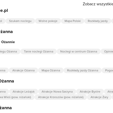
Zobacz wszystkie
e.pl
pl
Szukam noclegu
Wolne pokoje
Mapa Polski
Rozkłady jazdy
Ożanna
w Ożannie
legu Ożanna
Tanie noclegi Ożanna
Noclegi w centrum Ożanna
Opini
anna
Atrakcje Ożanna
Mapa Ożanna
Rozkłady jazdy Ożanna
Pogo
 Ożanna
anna
Atrakcje Leżajsk
Atrakcje Nowa Sarzyna
Atrakcje Bystre
Atr
wa Wieś (pow. niżański)
Atrakcje Krzeszów (pow. niżański)
Atrakcje Żary
Ożanna