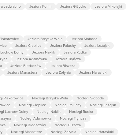
ora Jedwabno
Jeziora Konin
Jeziora Giżycko
Jeziora Mikołajki
 Piskorowice
Jeziora Brzyska Wola
Jeziora Słoboda
wice
Jeziora Cieplice
Jeziora Paluchy
Jeziora Leżajsk
a Luchów Dolny
Jeziora Naklik
Jeziora Rudka
rzyna
Jeziora Adamówka
Jeziora Tryńcza
ka
Jeziora Biedaczów
Jeziora Biszcza
Jeziora Manasterz
Jeziora Żołynia
Jeziora Harasiuki
gi Piskorowice
Noclegi Brzyska Wola
Noclegi Słoboda
zawice
Noclegi Cieplice
Noclegi Paluchy
Noclegi Leżajsk
egi Luchów Dolny
Noclegi Naklik
Noclegi Rudka
arzyna
Noclegi Adamówka
Noclegi Tryńcza
wska
Noclegi Biedaczów
Noclegi Biszcza
ry
Noclegi Manasterz
Noclegi Żołynia
Noclegi Harasiuki