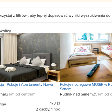
rzystaj z filtrów , aby lepiej dopasować wyniki wyszukiwania do
okolicy
oja - Pokoje i Apartamenty Nowa
Pokoje noclegowe MOSiR w Ru
Sanem
yna
12 km od centrum
Rudnik nad Sanem
25 km od 
173 zł
jny
2 osoby, 1 noc