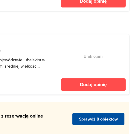
Dodaj opinię
e.
a
Brak opinii
województwie lubelskim w
m, średniej wielkości
cznie miejsce w tym
h mogą tu uprawiać
Dodaj opinię
ą dla w
 z rezerwacją online
Sprawdź 8 obiektów