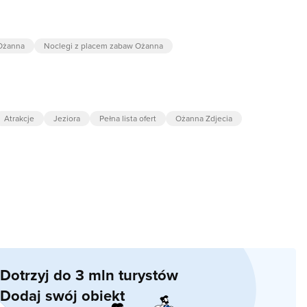
Ożanna
Noclegi z placem zabaw Ożanna
Atrakcje
Jeziora
Pełna lista ofert
Ożanna Zdjecia
Dotrzyj do 3 mln turystów
Dodaj swój obiekt