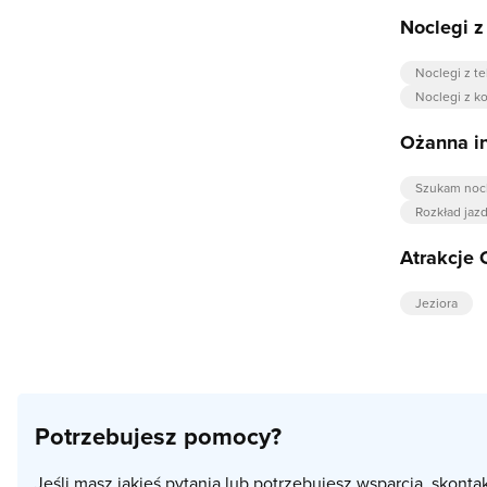
Noclegi 
Noclegi z t
Noclegi z 
Ożanna i
Szukam noc
Rozkład jaz
Atrakcje
Jeziora
Potrzebujesz pomocy?
Jeśli masz jakieś pytania lub potrzebujesz wsparcia, skonta