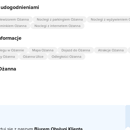
z udogodnieniami
elewizorem Ożanna
Noclegi z parkingiem Ożanna
Noclegi z wyżywieniem 
kominkiem Ożanna
Noclegi z internetem Ożanna
nformacje
legu w Ożannie
Mapa Ożanna
Dojazd do Ożanna
Atrakcje Ożanna
dy Ożanna
Ożanna Ulice
Odległości Ożanna
 Ożanna
ktuj się z naszym
Biurem Obsługi Klienta