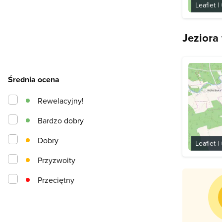
Leaflet
|
Jeziora
Średnia ocena
Rewelacyjny!
Bardzo dobry
Dobry
Leaflet
|
Przyzwoity
Przeciętny