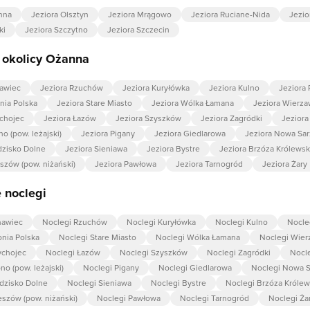
nna
Jeziora Olsztyn
Jeziora Mrągowo
Jeziora Ruciane-Nida
Jezi
ki
Jeziora Szczytno
Jeziora Szczecin
 okolicy Ożanna
nawiec
Jeziora Rzuchów
Jeziora Kuryłówka
Jeziora Kulno
Jeziora
nia Polska
Jeziora Stare Miasto
Jeziora Wólka Łamana
Jeziora Wierza
ychojec
Jeziora Łazów
Jeziora Szyszków
Jeziora Zagródki
Jezior
o (pow. leżajski)
Jeziora Pigany
Jeziora Giedlarowa
Jeziora Nowa Sa
dzisko Dolne
Jeziora Sieniawa
Jeziora Bystre
Jeziora Brzóza Królews
szów (pow. niżański)
Jeziora Pawłowa
Jeziora Tarnogród
Jeziora Żary
 noclegi
nawiec
Noclegi Rzuchów
Noclegi Kuryłówka
Noclegi Kulno
Nocle
onia Polska
Noclegi Stare Miasto
Noclegi Wólka Łamana
Noclegi Wier
ychojec
Noclegi Łazów
Noclegi Szyszków
Noclegi Zagródki
Nocl
o (pow. leżajski)
Noclegi Pigany
Noclegi Giedlarowa
Noclegi Nowa S
dzisko Dolne
Noclegi Sieniawa
Noclegi Bystre
Noclegi Brzóza Króle
eszów (pow. niżański)
Noclegi Pawłowa
Noclegi Tarnogród
Noclegi Ża