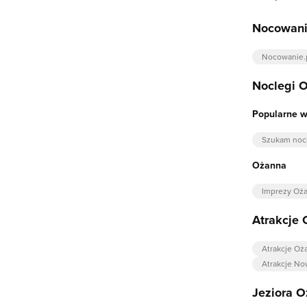
Nocowani
Nocowanie.
Noclegi 
Popularne 
Szukam noc
Ożanna
Imprezy Oż
Atrakcje
Atrakcje Oż
Atrakcje No
Jeziora 