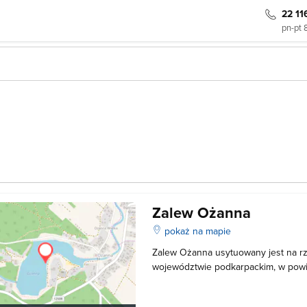
22 11
pn-pt 
Zalew Ożanna
pokaż na mapie
Zalew Ożanna usytuowany jest na rz
województwie podkarpackim, w powie
miejscowości o tej samej nazwie. W o
przyciąga wielu turystów i mieszka