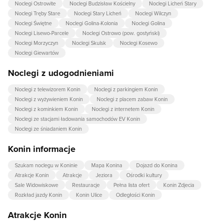
Noclegi Ostrowite
Noclegi Budzisław Kościelny
Noclegi Licheń Stary
Noclegi Tręby Stare
Noclegi Stary Licheń
Noclegi Wilczyn
Noclegi Świętne
Noclegi Golina-Kolonia
Noclegi Golina
Noclegi Lisewo-Parcele
Noclegi Ostrowo (pow. gostyński)
Noclegi Morzyczyn
Noclegi Skulsk
Noclegi Kosewo
Noclegi Giewartów
Noclegi z udogodnieniami
Noclegi z telewizorem Konin
Noclegi z parkingiem Konin
Noclegi z wyżywieniem Konin
Noclegi z placem zabaw Konin
Noclegi z kominkiem Konin
Noclegi z internetem Konin
Noclegi ze stacjami ładowania samochodów EV Konin
Noclegi ze śniadaniem Konin
Konin informacje
Szukam noclegu w Koninie
Mapa Konina
Dojazd do Konina
Atrakcje Konin
Atrakcje
Jeziora
Ośrodki kultury
Sale Widowiskowe
Restauracje
Pełna lista ofert
Konin Zdjecia
Rozkład jazdy Konin
Konin Ulice
Odległości Konin
Atrakcje Konin