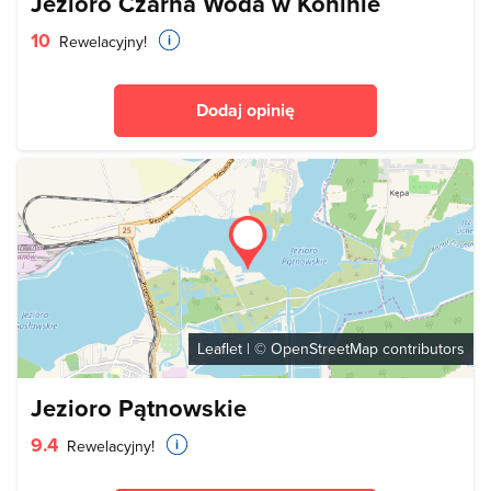
Jezioro Czarna Woda w Koninie
10
Rewelacyjny!
Dodaj opinię
Leaflet
| ©
OpenStreetMap
contributors
Jezioro Pątnowskie
9.4
Rewelacyjny!