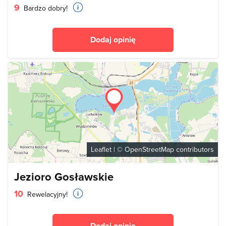
9
Bardzo dobry!
Dodaj opinię
Leaflet
| ©
OpenStreetMap
contributors
Jezioro Gosławskie
10
Rewelacyjny!
Dodaj opinię