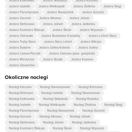
Jeziora Kalinowiec
Jeziora Słaboludz
Jeziora Roztoka
Jeziora Izabelin
Jeziora Wielkopole
Jeziora Złotków
Jeziora Stogi
Jeziora Florentynowo
Jeziora Sławęcinek
Jeziora Goranin
Jeziora Goranin
Jeziora Alinowo
Jeziora Jóźwin
Jeziora Stefanowo
Jeziora Jóźwin
Jeziora Jabłonka
Jeziora Kazimierz Biskupi
Jeziora Ślesin
Jeziora Wąsosze
Jeziora Ostrowite
Jeziora Budzisław Kościelny
Jeziora Licheń Stary
Jeziora Tręby Stare
Jeziora Stary Licheń
Jeziora Wilczyn
Jeziora Świętne
Jeziora Golina-Kolonia
Jeziora Golina
Jeziora Lisewo-Parcele
Jeziora Ostrowo (pow. gostyński)
Jeziora Morzyczyn
Jeziora Skulsk
Jeziora Kosewo
Jeziora Giewartów
Okoliczne noclegi
Noclegi Kleczew
Noclegi Sławoszewek
Noclegi Różnowo
Noclegi Różnowo
Noclegi Izabelin
Noclegi Sławoszewo
Noclegi Kalinowiec
Noclegi Słaboludz
Noclegi Roztoka
Noclegi Izabelin
Noclegi Wielkopole
Noclegi Złotków
Noclegi Stogi
Noclegi Florentynowo
Noclegi Sławęcinek
Noclegi Goranin
Noclegi Goranin
Noclegi Alinowo
Noclegi Jóźwin
Noclegi Stefanowo
Noclegi Jóźwin
Noclegi Jabłonka
Noclegi Kazimierz Biskupi
Noclegi Ślesin
Noclegi Wąsosze