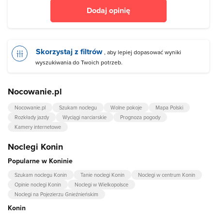
Dodaj opinię
Skorzystaj z filtrów
, aby lepiej dopasować wyniki
wyszukiwania do Twoich potrzeb.
Nocowanie.pl
Nocowanie.pl
Szukam noclegu
Wolne pokoje
Mapa Polski
Rozkłady jazdy
Wyciągi narciarskie
Prognoza pogody
Kamery internetowe
Noclegi Konin
Popularne w Koninie
Szukam noclegu Konin
Tanie noclegi Konin
Noclegi w centrum Konin
Opinie noclegi Konin
Noclegi w Wielkopolsce
Noclegi na Pojezierzu Gnieźnieńskim
Konin