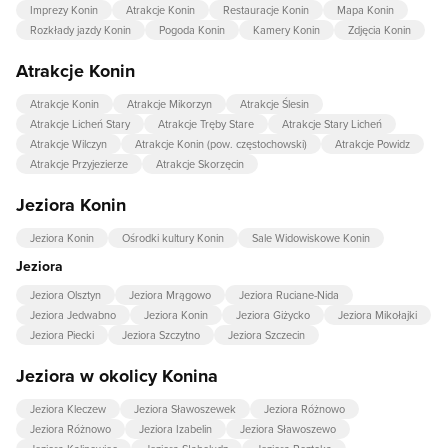
Imprezy Konin
Atrakcje Konin
Restauracje Konin
Mapa Konin
Rozkłady jazdy Konin
Pogoda Konin
Kamery Konin
Zdjęcia Konin
Atrakcje Konin
Atrakcje Konin
Atrakcje Mikorzyn
Atrakcje Ślesin
Atrakcje Licheń Stary
Atrakcje Tręby Stare
Atrakcje Stary Licheń
Atrakcje Wilczyn
Atrakcje Konin (pow. częstochowski)
Atrakcje Powidz
Atrakcje Przyjezierze
Atrakcje Skorzęcin
Jeziora Konin
Jeziora Konin
Ośrodki kultury Konin
Sale Widowiskowe Konin
Jeziora
Jeziora Olsztyn
Jeziora Mrągowo
Jeziora Ruciane-Nida
Jeziora Jedwabno
Jeziora Konin
Jeziora Giżycko
Jeziora Mikołajki
Jeziora Piecki
Jeziora Szczytno
Jeziora Szczecin
Jeziora w okolicy Konina
Jeziora Kleczew
Jeziora Sławoszewek
Jeziora Różnowo
Jeziora Różnowo
Jeziora Izabelin
Jeziora Sławoszewo