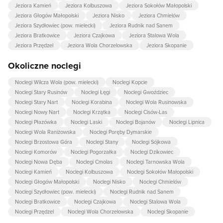
Jeziora Kamień
Jeziora Kolbuszowa
Jeziora Sokołów Małopolski
Jeziora Głogów Małopolski
Jeziora Nisko
Jeziora Chmielów
Jeziora Szydłowiec (pow. mielecki)
Jeziora Rudnik nad Sanem
Jeziora Bratkowice
Jeziora Czajkowa
Jeziora Stalowa Wola
Jeziora Przędzel
Jeziora Wola Chorzelowska
Jeziora Skopanie
Okoliczne noclegi
Noclegi Wilcza Wola (pow. mielecki)
Noclegi Kopcie
Noclegi Stary Rusinów
Noclegi Łęgi
Noclegi Gwoździec
Noclegi Stary Nart
Noclegi Korabina
Noclegi Wola Rusinowska
Noclegi Nowy Nart
Noclegi Krzątka
Noclegi Cisów-Las
Noclegi Płazówka
Noclegi Laski
Noclegi Bojanów
Noclegi Lipnica
Noclegi Wola Raniżowska
Noclegi Poręby Dymarskie
Noclegi Brzostowa Góra
Noclegi Stany
Noclegi Sójkowa
Noclegi Komorów
Noclegi Pogorzałka
Noclegi Dzikowiec
Noclegi Nowa Dęba
Noclegi Cmolas
Noclegi Tarnowska Wola
Noclegi Kamień
Noclegi Kolbuszowa
Noclegi Sokołów Małopolski
Noclegi Głogów Małopolski
Noclegi Nisko
Noclegi Chmielów
Noclegi Szydłowiec (pow. mielecki)
Noclegi Rudnik nad Sanem
Noclegi Bratkowice
Noclegi Czajkowa
Noclegi Stalowa Wola
Noclegi Przędzel
Noclegi Wola Chorzelowska
Noclegi Skopanie