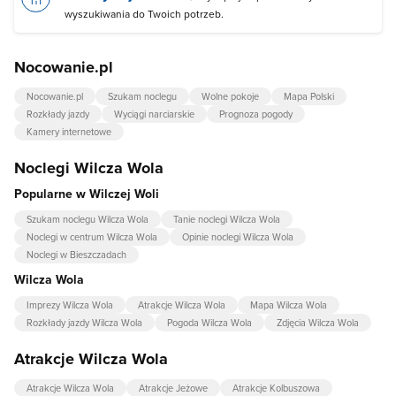
wyszukiwania do Twoich potrzeb.
Nocowanie.pl
Nocowanie.pl
Szukam noclegu
Wolne pokoje
Mapa Polski
Rozkłady jazdy
Wyciągi narciarskie
Prognoza pogody
Kamery internetowe
Noclegi Wilcza Wola
Popularne w Wilczej Woli
Szukam noclegu Wilcza Wola
Tanie noclegi Wilcza Wola
Noclegi w centrum Wilcza Wola
Opinie noclegi Wilcza Wola
Noclegi w Bieszczadach
Wilcza Wola
Imprezy Wilcza Wola
Atrakcje Wilcza Wola
Mapa Wilcza Wola
Rozkłady jazdy Wilcza Wola
Pogoda Wilcza Wola
Zdjęcia Wilcza Wola
Atrakcje Wilcza Wola
Atrakcje Wilcza Wola
Atrakcje Jeżowe
Atrakcje Kolbuszowa