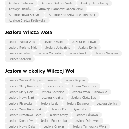
Atrakcje Stobierna
Atrakcje Stalowa Wola
Atrakcje Tarnobrzeg
Atrakcje Ulanów
Atrakcje Baranów Sandomierski
Atrakcje Nowa Sarzyna
Atrakcje Krzeszów (pow. niżański)
Atrakcje Brzóza Królewska
Jeziora Wilcza Wola
Jeziora Wilcza Wola
Jeziora Olsztyn
Jeziora Mrągowo
Jeziora Ruciane-Nida
Jeziora Jedwabno
Jeziora Konin
Jeziora Giżycko
Jeziora Mikołajki
Jeziora Piecki
Jeziora Szczytno
Jeziora Szczecin
Jeziora w okolicy Wilczej Woli
Jeziora Wilcza Wola (pow. mielecki)
Jeziora Kopcie
Jeziora Stary Rusinów
Jeziora Łęgi
Jeziora Gwoździec
Jeziora Stary Nart
Jeziora Korabina
Jeziora Wola Rusinowska
Jeziora Nowy Nart
Jeziora Krzątka
Jeziora Cisów-Las
Jeziora Płazówka
Jeziora Laski
Jeziora Bojanów
Jeziora Lipnica
Jeziora Wola Raniżowska
Jeziora Poręby Dymarskie
Jeziora Brzostowa Góra
Jeziora Stany
Jeziora Sójkowa
Jeziora Komorów
Jeziora Pogorzałka
Jeziora Dzikowiec
Jeziora Nowa Dęba
Jeziora Cmolas
Jeziora Tarnowska Wola