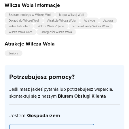
Wilcza Wola informacje
Szukam noclegu w Wilczej Woli
Mapa Wilczej Woli
Dojazd do Wilczej Woli
Atrakcje Wilcza Wola
Atrakcje
Jeziora
Pełna lista ofert
Wilcza Wola Zdjecia
Rozkład jazdy Wilcza Wola
Wilcza Wola Ulice
Odległości Wilcza Wola
Atrakcje Wilcza Wola
Jeziora
Potrzebujesz pomocy?
Jeśli masz jakieś pytania lub potrzebujesz wsparcia,
skontaktuj się z naszym
Biurem Obsługi Klienta
Jestem
Gospodarzem