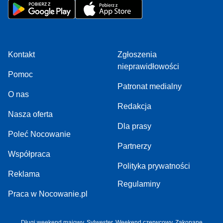
Kontakt
Zgłoszenia
nieprawidłowości
Pomoc
Patronat medialny
O nas
Redakcja
Nasza oferta
Dla prasy
Poleć Nocowanie
Partnerzy
Współpraca
Polityka prywatności
Reklama
Regulaminy
Praca w Nocowanie.pl
Długi weekend majowy
,
Sylwester
,
Weekend czerwcowy
,
Zakopane