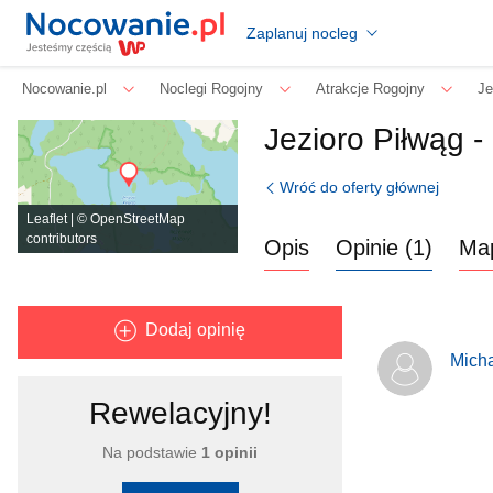
Zaplanuj nocleg
Nocowanie.pl
Noclegi Rogojny
Atrakcje Rogojny
Je
Jezioro Piłwąg -
Wróć do oferty głównej
Leaflet
| ©
OpenStreetMap
contributors
Opis
Opinie (1)
Ma
Dodaj opinię
Mich
Rewelacyjny!
Na podstawie
1 opinii