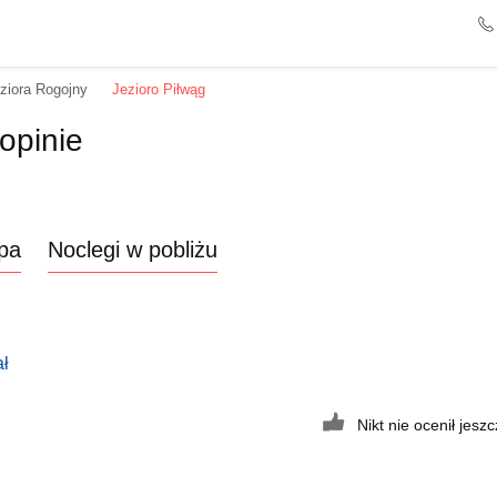
ziora Rogojny
Jezioro Piłwąg
 opinie
pa
Noclegi w pobliżu
ał
Nikt nie ocenił jeszcz