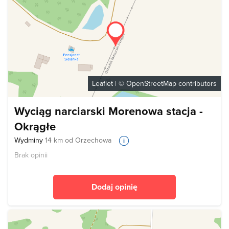
Leaflet
| ©
OpenStreetMap
contributors
Wyciąg narciarski Morenowa stacja -
Okrągłe
Wydminy
14 km od Orzechowa
Brak opinii
Dodaj opinię