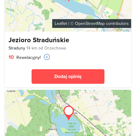
Leaflet
| ©
OpenStreetMap
contributors
Jezioro Straduńskie
Straduny
14 km od Orzechowa
10
Rewelacyjny!
Dodaj opinię