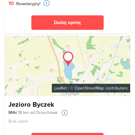
10
Rewelacyjny!
Dodaj opinię
Leaflet
| ©
OpenStreetMap
contributors
Jezioro Byczek
Miłki
18 km od Orzechowa
Brak opinii