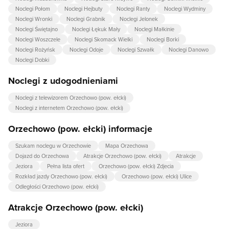
Noclegi Połom
Noclegi Hejbuty
Noclegi Ranty
Noclegi Wydminy
Noclegi Wronki
Noclegi Grabnik
Noclegi Jelonek
Noclegi Świętajno
Noclegi Łękuk Mały
Noclegi Małkinie
Noclegi Woszczele
Noclegi Skomack Wielki
Noclegi Borki
Noclegi Rożyńsk
Noclegi Odoje
Noclegi Szwałk
Noclegi Danowo
Noclegi Dobki
Noclegi z udogodnieniami
Noclegi z telewizorem Orzechowo (pow. ełcki)
Noclegi z internetem Orzechowo (pow. ełcki)
Orzechowo (pow. ełcki) informacje
Szukam noclegu w Orzechowie
Mapa Orzechowa
Dojazd do Orzechowa
Atrakcje Orzechowo (pow. ełcki)
Atrakcje
Jeziora
Pełna lista ofert
Orzechowo (pow. ełcki) Zdjecia
Rozkład jazdy Orzechowo (pow. ełcki)
Orzechowo (pow. ełcki) Ulice
Odległości Orzechowo (pow. ełcki)
Atrakcje Orzechowo (pow. ełcki)
Jeziora