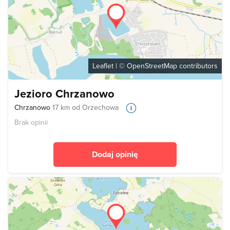
Leaflet
| ©
OpenStreetMap
contributors
Jezioro Chrzanowo
Chrzanowo
17 km od Orzechowa
Brak opinii
Dodaj opinię