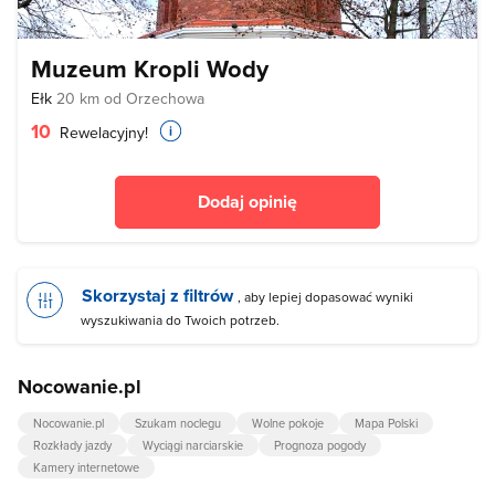
Muzeum Kropli Wody
Ełk
20 km od Orzechowa
10
Rewelacyjny!
Dodaj opinię
Skorzystaj z filtrów
, aby lepiej dopasować wyniki
wyszukiwania do Twoich potrzeb.
Nocowanie.pl
Nocowanie.pl
Szukam noclegu
Wolne pokoje
Mapa Polski
Rozkłady jazdy
Wyciągi narciarskie
Prognoza pogody
Kamery internetowe