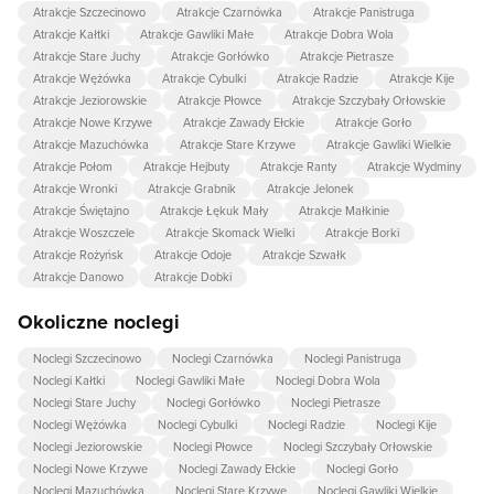
Atrakcje Szczecinowo
Atrakcje Czarnówka
Atrakcje Panistruga
Atrakcje Kałtki
Atrakcje Gawliki Małe
Atrakcje Dobra Wola
Atrakcje Stare Juchy
Atrakcje Gorłówko
Atrakcje Pietrasze
Atrakcje Wężówka
Atrakcje Cybulki
Atrakcje Radzie
Atrakcje Kije
Atrakcje Jeziorowskie
Atrakcje Płowce
Atrakcje Szczybały Orłowskie
Atrakcje Nowe Krzywe
Atrakcje Zawady Ełckie
Atrakcje Gorło
Atrakcje Mazuchówka
Atrakcje Stare Krzywe
Atrakcje Gawliki Wielkie
Atrakcje Połom
Atrakcje Hejbuty
Atrakcje Ranty
Atrakcje Wydminy
Atrakcje Wronki
Atrakcje Grabnik
Atrakcje Jelonek
Atrakcje Świętajno
Atrakcje Łękuk Mały
Atrakcje Małkinie
Atrakcje Woszczele
Atrakcje Skomack Wielki
Atrakcje Borki
Atrakcje Rożyńsk
Atrakcje Odoje
Atrakcje Szwałk
Atrakcje Danowo
Atrakcje Dobki
Okoliczne noclegi
Noclegi Szczecinowo
Noclegi Czarnówka
Noclegi Panistruga
Noclegi Kałtki
Noclegi Gawliki Małe
Noclegi Dobra Wola
Noclegi Stare Juchy
Noclegi Gorłówko
Noclegi Pietrasze
Noclegi Wężówka
Noclegi Cybulki
Noclegi Radzie
Noclegi Kije
Noclegi Jeziorowskie
Noclegi Płowce
Noclegi Szczybały Orłowskie
Noclegi Nowe Krzywe
Noclegi Zawady Ełckie
Noclegi Gorło
Noclegi Mazuchówka
Noclegi Stare Krzywe
Noclegi Gawliki Wielkie