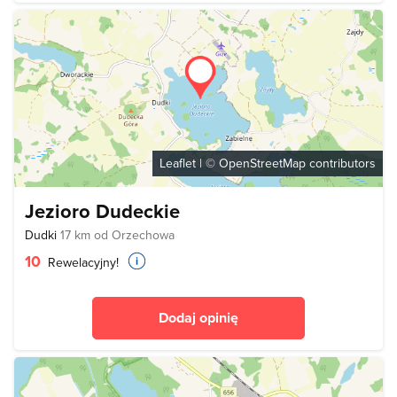
Leaflet
| ©
OpenStreetMap
contributors
Jezioro Dudeckie
Dudki
17 km od Orzechowa
10
Rewelacyjny!
Dodaj opinię