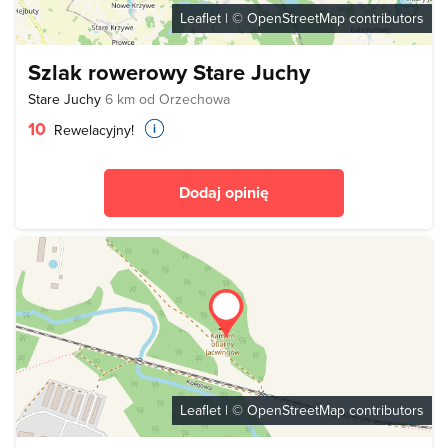
Leaflet
| ©
OpenStreetMap
contributors
Szlak rowerowy Stare Juchy
Stare Juchy
6 km od Orzechowa
10
Rewelacyjny!
Dodaj opinię
Leaflet
| ©
OpenStreetMap
contributors