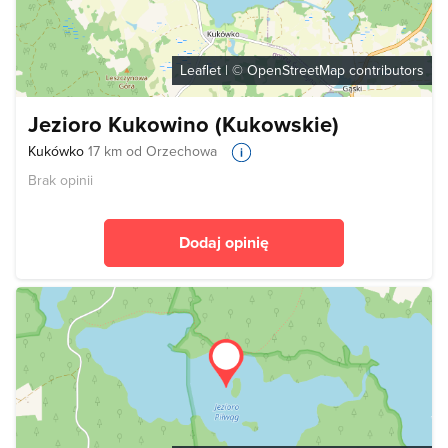
Leaflet
| ©
OpenStreetMap
contributors
Jezioro Kukowino (Kukowskie)
Kukówko
17 km od Orzechowa
Brak opinii
Dodaj opinię