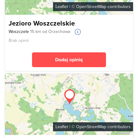
Leaflet
| ©
OpenStreetMap
contributors
Jezioro Woszczelskie
Woszczele
15 km od Orzechowa
Brak opinii
Dodaj opinię
Leaflet
| ©
OpenStreetMap
contributors