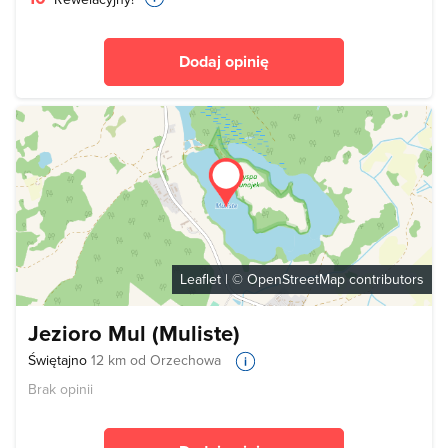
Dodaj opinię
Leaflet
| ©
OpenStreetMap
contributors
Jezioro Mul (Muliste)
Świętajno
12 km od Orzechowa
Brak opinii