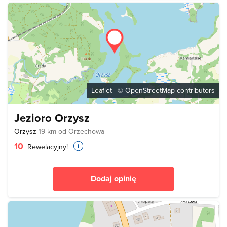
Leaflet
| ©
OpenStreetMap
contributors
Jezioro Orzysz
Orzysz
19 km od Orzechowa
10
Rewelacyjny!
Dodaj opinię