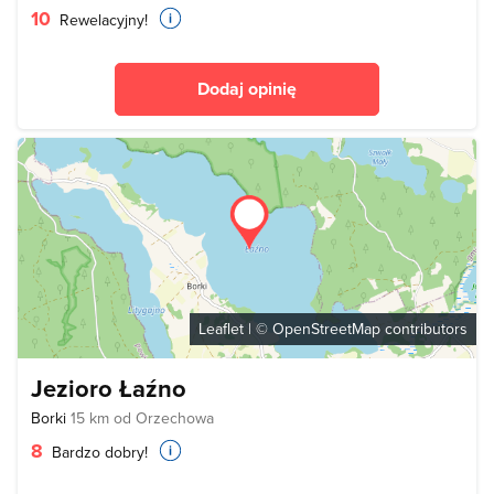
10
Rewelacyjny!
Dodaj opinię
Leaflet
| ©
OpenStreetMap
contributors
Jezioro Łaźno
Borki
15 km od Orzechowa
8
Bardzo dobry!