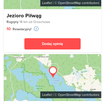
Leaflet
| ©
OpenStreetMap
contributors
Jezioro Piłwąg
Rogojny
18 km od Orzechowa
10
Rewelacyjny!
Dodaj opinię
Leaflet
| ©
OpenStreetMap
contributors