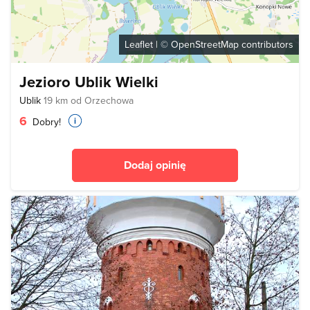
Leaflet
| ©
OpenStreetMap
contributors
Jezioro Ublik Wielki
Ublik
19 km od Orzechowa
6
Dobry!
Dodaj opinię