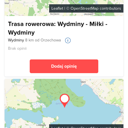
Leaflet
| ©
OpenStreetMap
contributors
Trasa rowerowa: Wydminy - Miłki -
Wydminy
Wydminy
8 km od Orzechowa
Brak opinii
Dodaj opinię