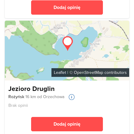
Dodaj opinię
Leaflet
| ©
OpenStreetMap
contributors
Jezioro Druglin
Rożyńsk
16 km od Orzechowa
Brak opinii
Dodaj opinię