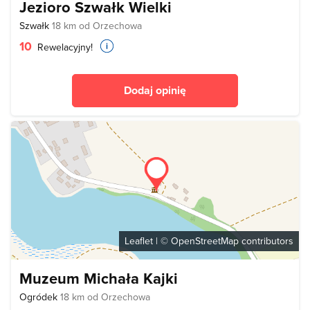
Jezioro Szwałk Wielki
Szwałk
18 km od Orzechowa
10
Rewelacyjny!
Dodaj opinię
Leaflet
| ©
OpenStreetMap
contributors
Muzeum Michała Kajki
Ogródek
18 km od Orzechowa