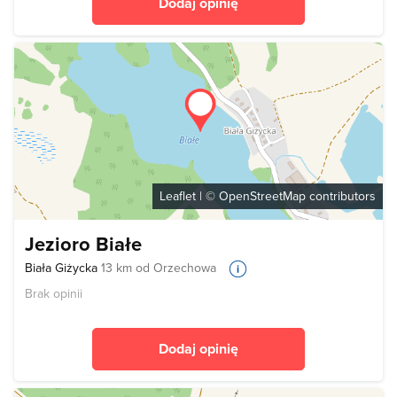
Dodaj opinię
Leaflet
| ©
OpenStreetMap
contributors
Jezioro Białe
Biała Giżycka
13 km od Orzechowa
Brak opinii
Dodaj opinię