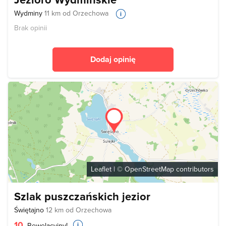
Wydminy
11 km od Orzechowa
Brak opinii
Dodaj opinię
Leaflet
| ©
OpenStreetMap
contributors
Szlak puszczańskich jezior
Świętajno
12 km od Orzechowa
10
Rewelacyjny!