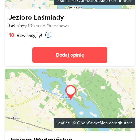
Leaflet
| ©
OpenStreetMap
contributors
Jezioro Łaśmiady
Łaśmiady
10 km od Orzechowa
10
Rewelacyjny!
Dodaj opinię
Leaflet
| ©
OpenStreetMap
contributors
Jezioro Wydmińskie