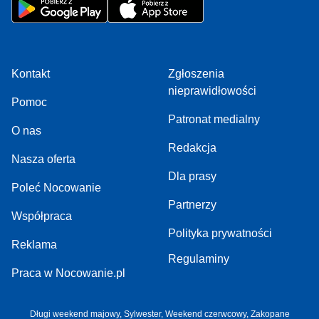
Kontakt
Zgłoszenia
nieprawidłowości
Pomoc
Patronat medialny
O nas
Redakcja
Nasza oferta
Dla prasy
Poleć Nocowanie
Partnerzy
Współpraca
Polityka prywatności
Reklama
Regulaminy
Praca w Nocowanie.pl
Długi weekend majowy
,
Sylwester
,
Weekend czerwcowy
,
Zakopane