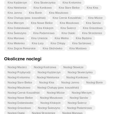
Kina Kędzierzyn
Kina Skwierzynka
Kina Kretomino
Kina Niekłonice
Kina Konikowo
Kina Stare Bielice
Kina Kłos
Kina Jamno
Kina Bonin
Kina Maszkowo
Kina Chałupy (pow. koszaliński)
Kina Czersk Koszaliński
Kina Mścice
Kina Mierzym
Kina Nowe Bielice
Kina Maszkowo
Kina Sianów
Kina Dobiesławiec
Kina Kłokęcin
Kina Świercz
Kina Gniazdowo
Kina Świeszyno
Kina Podamirowo
Kina Osieki
Kina Strzeżenice
Kina Manowo
Kina Unieście
Kina Mielno
Kina Będzino
Kina Mielenko
Kina Łazy
Kina Chłopy
Kina Sarbinowo
Kina Zegrze Pomorskie
Kina Gleźnówko
Kina Mostowo
Okoliczne noclegi
Noclegi Macierz
Noclegi Kostrzewa
Noclegi Słowicze
Noclegi Przybyradz
Noclegi Kędzierzyn
Noclegi Skwierzynka
Noclegi Kretomino
Noclegi Niekłonice
Noclegi Konikowo
Noclegi Stare Bielice
Noclegi Kłos
Noclegi Jamno
Noclegi Bonin
Noclegi Maszkowo
Noclegi Chałupy (pow. koszaliński)
Noclegi Czersk Koszaliński
Noclegi Mścice
Noclegi Mierzym
Noclegi Nowe Bielice
Noclegi Maszkowo
Noclegi Sianów
Noclegi Dobiesławiec
Noclegi Kłokęcin
Noclegi Świercz
Noclegi Gniazdowo
Noclegi Świeszyno
Noclegi Podamirowo
Noclegi Osieki
Noclegi Strzeżenice
Noclegi Manowo