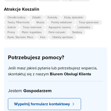
Atrakcje Koszalin
Ośrodki kultury
Zabytki
Kościoły
Kluby, dyskoteki
Teatry, Filharmonie
Muzea
Punkty widokowe
Trasy spacerowe
Galerie
Trasy rowerowe
Aquaparki, baseny
Lodowiska
Promy
Plaże i kąpieliska
Parki rozrywki
Stadiony
Rynki, Starówki, Place
Kina
Obiekty sportowe
Potrzebujesz pomocy?
Jeśli masz jakieś pytania lub potrzebujesz wsparcia,
skontaktuj się z naszym
Biurem Obsługi Klienta
Jestem
Gospodarzem
Wypełnij formularz kontaktowy