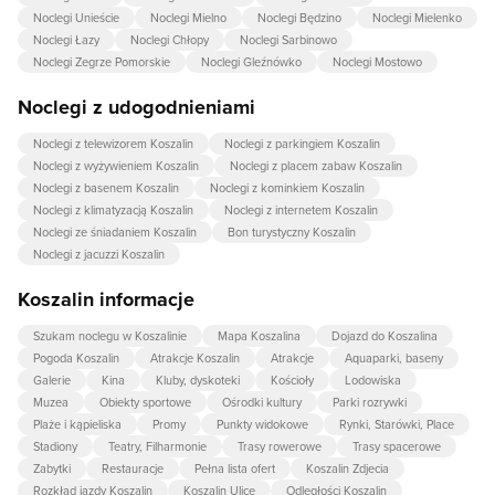
Noclegi Unieście
Noclegi Mielno
Noclegi Będzino
Noclegi Mielenko
Noclegi Łazy
Noclegi Chłopy
Noclegi Sarbinowo
Noclegi Zegrze Pomorskie
Noclegi Gleźnówko
Noclegi Mostowo
Noclegi z udogodnieniami
Noclegi z telewizorem Koszalin
Noclegi z parkingiem Koszalin
Noclegi z wyżywieniem Koszalin
Noclegi z placem zabaw Koszalin
Noclegi z basenem Koszalin
Noclegi z kominkiem Koszalin
Noclegi z klimatyzacją Koszalin
Noclegi z internetem Koszalin
Noclegi ze śniadaniem Koszalin
Bon turystyczny Koszalin
Noclegi z jacuzzi Koszalin
Koszalin informacje
Szukam noclegu w Koszalinie
Mapa Koszalina
Dojazd do Koszalina
Pogoda Koszalin
Atrakcje Koszalin
Atrakcje
Aquaparki, baseny
Galerie
Kina
Kluby, dyskoteki
Kościoły
Lodowiska
Muzea
Obiekty sportowe
Ośrodki kultury
Parki rozrywki
Plaże i kąpieliska
Promy
Punkty widokowe
Rynki, Starówki, Place
Stadiony
Teatry, Filharmonie
Trasy rowerowe
Trasy spacerowe
Zabytki
Restauracje
Pełna lista ofert
Koszalin Zdjecia
Rozkład jazdy Koszalin
Koszalin Ulice
Odległości Koszalin