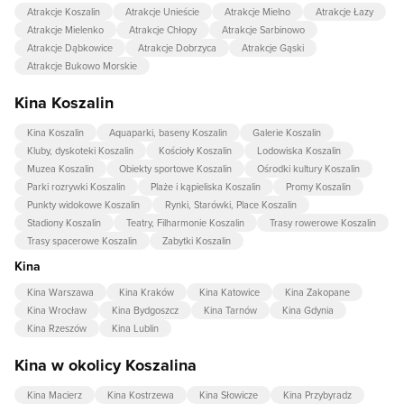
Atrakcje Koszalin
Atrakcje Unieście
Atrakcje Mielno
Atrakcje Łazy
Atrakcje Mielenko
Atrakcje Chłopy
Atrakcje Sarbinowo
Atrakcje Dąbkowice
Atrakcje Dobrzyca
Atrakcje Gąski
Atrakcje Bukowo Morskie
Kina Koszalin
Kina Koszalin
Aquaparki, baseny Koszalin
Galerie Koszalin
Kluby, dyskoteki Koszalin
Kościoły Koszalin
Lodowiska Koszalin
Muzea Koszalin
Obiekty sportowe Koszalin
Ośrodki kultury Koszalin
Parki rozrywki Koszalin
Plaże i kąpieliska Koszalin
Promy Koszalin
Punkty widokowe Koszalin
Rynki, Starówki, Place Koszalin
Stadiony Koszalin
Teatry, Filharmonie Koszalin
Trasy rowerowe Koszalin
Trasy spacerowe Koszalin
Zabytki Koszalin
Kina
Kina Warszawa
Kina Kraków
Kina Katowice
Kina Zakopane
Kina Wrocław
Kina Bydgoszcz
Kina Tarnów
Kina Gdynia
Kina Rzeszów
Kina Lublin
Kina w okolicy Koszalina
Kina Macierz
Kina Kostrzewa
Kina Słowicze
Kina Przybyradz