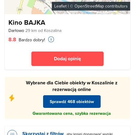
Leaflet
| ©
OpenStreetMap
contributors
Kino BAJKA
Darłowo
29 km od Koszalina
8.8
Bardzo dobry!
Dodaj opinię
Wybrane dla Ciebie obiekty w Koszalinie z
rezerwacją online
Sprawdź 468 obiektów
Gwarantowana cena, szybka rezerwacja
Skorzystaj z filtrów
, aby lepiej dopasować wyniki