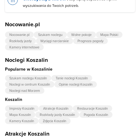
wyszukiwania do Twoich potrzeb.
Nocowanie.pl
Nocowanie.pl
Szukam noclegu
Wolne pokoje
Mapa Polski
Rozkłady jazdy
Wyciągi narciarskie
Prognoza pogody
Kamery internetowe
Noclegi Koszalin
Popularne w Koszalinie
Szukam noclegu Koszalin
Tanie noclegi Koszalin
Noclegi w centrum Koszalin
Opinie noclegi Koszalin
Noclegi nad Morzem
Koszalin
Imprezy Koszalin
Atrakcje Koszalin
Restauracje Koszalin
Mapa Koszalin
Rozkłady jazdy Koszalin
Pogoda Koszalin
Kamery Koszalin
Zdjęcia Koszalin
Atrakcje Koszalin