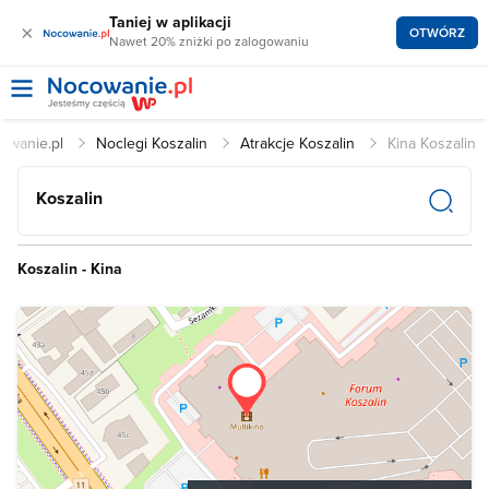
Taniej w aplikacji
×
OTWÓRZ
Nawet 20% zniżki po zalogowaniu
owanie.pl
Noclegi Koszalin
Atrakcje Koszalin
Kina Koszalin
Koszalin
Koszalin - Kina