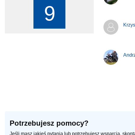
9
Krzys
Andr
Potrzebujesz pomocy?
Jeśli masz jakieś pytania lub potrzebujesz wsparcia, skon