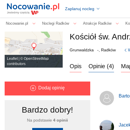
Zaplanuj nocleg
Nocowanie.pl
Noclegi Radków
Atrakcje Radków
Ko
Kościół św. Andr
Grunwaldzka
-, Radków
Leaflet
| ©
OpenStreetMap
contributors
Opis
Opinie (4)
Ma
Dodaj opinię
Barto
Bardzo dobry!
Na podstawie
4 opinii
Jace