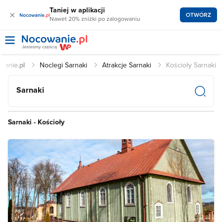
Taniej w aplikacji
×
OTWÓRZ
Nawet 20% zniżki po zalogowaniu
wanie.pl
Noclegi Sarnaki
Atrakcje Sarnaki
Kościoły Sarnaki
Sarnaki
Sarnaki - Kościoły