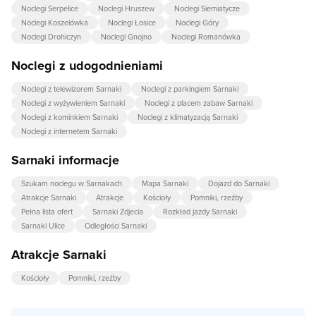
Noclegi Serpelice
Noclegi Hruszew
Noclegi Siemiatycze
Noclegi Koszelówka
Noclegi Łosice
Noclegi Góry
Noclegi Drohiczyn
Noclegi Gnojno
Noclegi Romanówka
Noclegi z udogodnieniami
Noclegi z telewizorem Sarnaki
Noclegi z parkingiem Sarnaki
Noclegi z wyżywieniem Sarnaki
Noclegi z placem zabaw Sarnaki
Noclegi z kominkiem Sarnaki
Noclegi z klimatyzacją Sarnaki
Noclegi z internetem Sarnaki
Sarnaki informacje
Szukam noclegu w Sarnakach
Mapa Sarnaki
Dojazd do Sarnaki
Atrakcje Sarnaki
Atrakcje
Kościoły
Pomniki, rzeźby
Pełna lista ofert
Sarnaki Zdjecia
Rozkład jazdy Sarnaki
Sarnaki Ulice
Odległości Sarnaki
Atrakcje Sarnaki
Kościoły
Pomniki, rzeźby