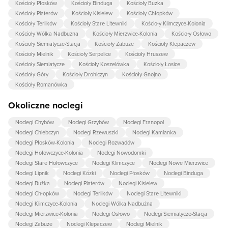
Kościoły Płosków
Kościoły Binduga
Kościoły Bużka
Kościoły Platerów
Kościoły Kisielew
Kościoły Chłopków
Kościoły Terlików
Kościoły Stare Litewniki
Kościoły Klimczyce-Kolonia
Kościoły Wólka Nadbużna
Kościoły Mierzwice-Kolonia
Kościoły Osłowo
Kościoły Siemiatycze-Stacja
Kościoły Zabuże
Kościoły Klepaczew
Kościoły Mielnik
Kościoły Serpelice
Kościoły Hruszew
Kościoły Siemiatycze
Kościoły Koszelówka
Kościoły Łosice
Kościoły Góry
Kościoły Drohiczyn
Kościoły Gnojno
Kościoły Romanówka
Okoliczne noclegi
Noclegi Chybów
Noclegi Grzybów
Noclegi Franopol
Noclegi Chlebczyn
Noclegi Rzewuszki
Noclegi Kamianka
Noclegi Płosków-Kolonia
Noclegi Rozwadów
Noclegi Hołowczyce-Kolonia
Noclegi Nowodomki
Noclegi Stare Hołowczyce
Noclegi Klimczyce
Noclegi Nowe Mierzwice
Noclegi Lipnik
Noclegi Kózki
Noclegi Płosków
Noclegi Binduga
Noclegi Bużka
Noclegi Platerów
Noclegi Kisielew
Noclegi Chłopków
Noclegi Terlików
Noclegi Stare Litewniki
Noclegi Klimczyce-Kolonia
Noclegi Wólka Nadbużna
Noclegi Mierzwice-Kolonia
Noclegi Osłowo
Noclegi Siemiatycze-Stacja
Noclegi Zabuże
Noclegi Klepaczew
Noclegi Mielnik