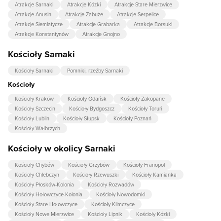
Atrakcje Sarnaki
Atrakcje Kózki
Atrakcje Stare Mierzwice
Atrakcje Anusin
Atrakcje Zabuże
Atrakcje Serpelice
Atrakcje Siemiatycze
Atrakcje Grabarka
Atrakcje Borsuki
Atrakcje Konstantynów
Atrakcje Gnojno
Kościoły Sarnaki
Kościoły Sarnaki
Pomniki, rzeźby Sarnaki
Kościoły
Kościoły Kraków
Kościoły Gdańsk
Kościoły Zakopane
Kościoły Szczecin
Kościoły Bydgoszcz
Kościoły Toruń
Kościoły Lublin
Kościoły Słupsk
Kościoły Poznań
Kościoły Wałbrzych
Kościoły w okolicy Sarnaki
Kościoły Chybów
Kościoły Grzybów
Kościoły Franopol
Kościoły Chlebczyn
Kościoły Rzewuszki
Kościoły Kamianka
Kościoły Płosków-Kolonia
Kościoły Rozwadów
Kościoły Hołowczyce-Kolonia
Kościoły Nowodomki
Kościoły Stare Hołowczyce
Kościoły Klimczyce
Kościoły Nowe Mierzwice
Kościoły Lipnik
Kościoły Kózki