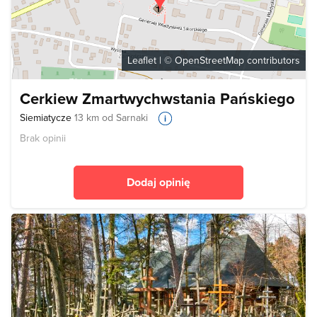
Leaflet
| ©
OpenStreetMap
contributors
Cerkiew Zmartwychwstania Pańskiego
Siemiatycze
13 km od Sarnaki
Brak opinii
Dodaj opinię