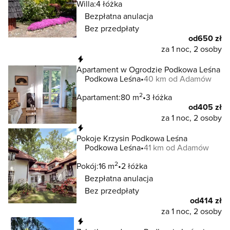
Willa:
4 łóżka
Bezpłatna anulacja
Bez przedpłaty
od
650 zł
za 1 noc, 2 osoby
Natychmiastowa rezerwacja
Apartament w Ogrodzie Podkowa Leśna
Podkowa Leśna
40 km od Adamów
2
Apartament:
80 m
3 łóżka
od
405 zł
za 1 noc, 2 osoby
Natychmiastowa rezerwacja
Pokoje Krzysin Podkowa Leśna
Podkowa Leśna
41 km od Adamów
2
Pokój:
16 m
2 łóżka
Bezpłatna anulacja
Bez przedpłaty
od
414 zł
za 1 noc, 2 osoby
Natychmiastowa rezerwacja