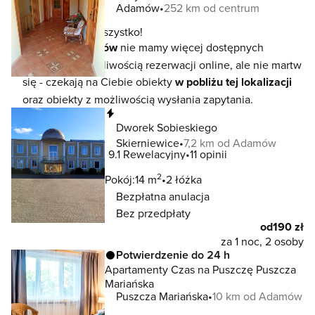
Adamów
252 km od centrum
To jeszcze nie wszystko!
W lokalizacji
amów
nie mamy więcej dostępnych
noclegów z możliwością rezerwacji online, ale nie martw
się - czekają na Ciebie obiekty
w pobliżu tej lokalizacji
oraz obiekty z możliwością wysłania zapytania.
Natychmiastowa rezerwacja
Dworek Sobieskiego
Skierniewice
7,2 km od Adamów
9.1
Rewelacyjny
11 opinii
2
Pokój:
14 m
2 łóżka
Bezpłatna anulacja
Bez przedpłaty
od
190 zł
za 1 noc, 2 osoby
Potwierdzenie do 24 h
Apartamenty Czas na Puszczę Puszcza
Mariańska
Puszcza Mariańska
10 km od Adamów