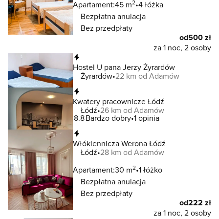
2
Apartament:
45 m
4 łóżka
Bezpłatna anulacja
Bez przedpłaty
od
500 zł
za 1 noc, 2 osoby
Natychmiastowa rezerwacja
Hostel U pana Jerzy Żyrardów
Żyrardów
22 km od Adamów
Natychmiastowa rezerwacja
Kwatery pracownicze Łódź
Łódź
26 km od Adamów
8.8
Bardzo dobry
1 opinia
Natychmiastowa rezerwacja
Włókiennicza Werona Łódź
Łódź
28 km od Adamów
2
Apartament:
30 m
1 łóżko
Bezpłatna anulacja
Bez przedpłaty
od
222 zł
za 1 noc, 2 osoby