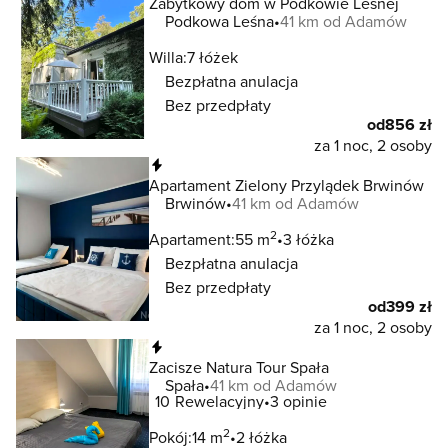
Zabytkowy dom w Podkowie Leśnej
Podkowa Leśna
41 km od Adamów
Willa:
7 łóżek
Bezpłatna anulacja
Bez przedpłaty
od
856 zł
za 1 noc, 2 osoby
Natychmiastowa rezerwacja
Apartament Zielony Przylądek Brwinów
Brwinów
41 km od Adamów
2
Apartament:
55 m
3 łóżka
Bezpłatna anulacja
Bez przedpłaty
od
399 zł
za 1 noc, 2 osoby
Natychmiastowa rezerwacja
Zacisze Natura Tour Spała
Spała
41 km od Adamów
10
Rewelacyjny
3 opinie
2
Pokój:
14 m
2 łóżka