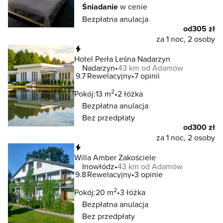
Śniadanie
w cenie
Bezpłatna anulacja
od
305 zł
za 1 noc, 2 osoby
Natychmiastowa rezerwacja
Hotel Perła Leśna Nadarzyn
Nadarzyn
43 km od Adamów
9.7
Rewelacyjny
7 opinii
2
Pokój:
13 m
2 łóżka
Bezpłatna anulacja
Bez przedpłaty
od
300 zł
za 1 noc, 2 osoby
Natychmiastowa rezerwacja
Willa Amber Zakościele
Inowłódz
43 km od Adamów
9.8
Rewelacyjny
3 opinie
2
Pokój:
20 m
3 łóżka
Bezpłatna anulacja
Bez przedpłaty