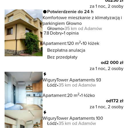
od
230 zł
za 1 noc, 2 osoby
Potwierdzenie do 24 h
Komfortowe mieszkanie z klimatyzacją i
parkingiem Głowno
Głowno
35 km od Adamów
7.8
Dobry
1 opinia
2
Apartament:
120 m
10 łóżek
Bezpłatna anulacja
Bez przedpłaty
od
2 000 zł
za 1 noc, 2 osoby
Natychmiastowa rezerwacja
WiguryTower Apartaments 93
Łódź
35 km od Adamów
2
Apartament:
20 m
1 łóżko
od
172 zł
za 1 noc, 2 osoby
Natychmiastowa rezerwacja
WiguryTower Apartaments 100
Łódź
35 km od Adamów