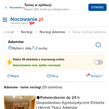
Taniej w aplikacji
×
OTWÓRZ
Nawet 20% zniżki po zalogowaniu
owanie.pl
Noclegi
Noclegi Adamów
Tanie noclegi Adamów
Adamów
Wybierz daty
2 osoby
Pokaż
39 obiektów
z rezerwacją online
Gwarantowana cena, szybka rezerwacja
Mapa
Filtruj
Sortuj
Adamów - tanie noclegi
(
39 obiektów
)
Potwierdzenie do 24 h
Gospodarstwo Agroturystyczne Elżbieta
i Henryk Tkacz Adamów