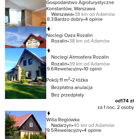
Gospodarstwo Agroturystyczne
Konstantów, Warszawa
Warszawa
38 km od Adamów
8.3
Bardzo dobry
4 opinie
Natychmiastowa rezerwacja
Noclegi Oaza Rozalin
Rozalin
38 km od Adamów
Natychmiastowa rezerwacja
Noclegi Atmosfera Rozalin
Rozalin
39 km od Adamów
9.6
Rewelacyjny
10 opinii
2
Pokój:
11 m
2 łóżka
Bezpłatna anulacja
Bez przedpłaty
od
174 zł
za 1 noc, 2 osoby
Natychmiastowa rezerwacja
Willa Reglówka
Nadarzyn
40 km od Adamów
9.5
Rewelacyjny
4 opinie