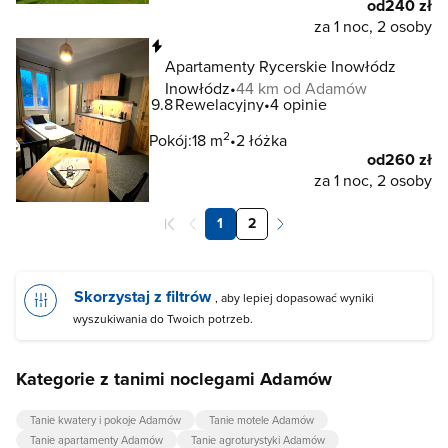
od
240 zł
za 1 noc, 2 osoby
Natychmiastowa rezerwacja
Apartamenty Rycerskie Inowłódz
Inowłódz
44 km od Adamów
9.8
Rewelacyjny
4 opinie
2
Pokój:
18 m
2 łóżka
od
260 zł
za 1 noc, 2 osoby
1
2
Skorzystaj z filtrów
, aby lepiej dopasować wyniki
wyszukiwania do Twoich potrzeb.
Kategorie z tanimi noclegami Adamów
Tanie kwatery i pokoje Adamów
Tanie motele Adamów
Tanie apartamenty Adamów
Tanie agroturystyki Adamów