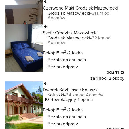
Natychmiastowa rezerwacja
Czerwone Maki Grodzisk Mazowiecki
Grodzisk Mazowiecki
31 km od
Adamów
Natychmiastowa rezerwacja
Szafir Grodzisk Mazowiecki
Grodzisk Mazowiecki
32 km od
Adamów
2
Pokój:
15 m
2 łóżka
Bezpłatna anulacja
Bez przedpłaty
od
241 zł
za 1 noc, 2 osoby
Natychmiastowa rezerwacja
Dworek Kozi Lasek Koluszki
Koluszki
34 km od Adamów
10
Rewelacyjny
1 opinia
2
Pokój:
15 m
2 łóżka
Bezpłatna anulacja
Bez przedpłaty