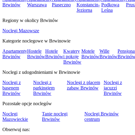
Brwinów
Warszawa
Piaseczno
Konstancin-
Podkowa
Pru
Jeziorna
Leśna
Regiony w okolicy Brwinów
Noclegi Mazowsze
Kategorie noclegowe w Brwinowie
Apartamenty
Hostele
Hotele
Kwatery
Motele
Wille
Pensjona
Brwinów
Brwinów
Brwinów
i pokoje
Brwinów
Brwinów
Brwinó
Brwinów
Noclegi z udogodnieniami w Brwinowie
Noclegi z
Noclegi z
Noclegi z placem
Noclegi z
basenem
parkingiem
zabaw Brwinów
jacuzzi
Brwinów
Brwinów
Brwinów
Pozostałe opcje noclegów
Noclegi
Tanie noclegi
Noclegi Brwinów
Mazowieckie
Brwinów
centrum
Obserwuj nas: