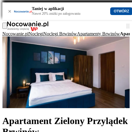
Taniej w aplikacji
×
OTWÓRZ
Nawet 20% zniżki po zalogowaniu
Nocowanie.pl
Noclegi
Noclegi Brwinów
Apartamenty Brwinów
Apart
Apartament Zielony Przylądek
Brwinów