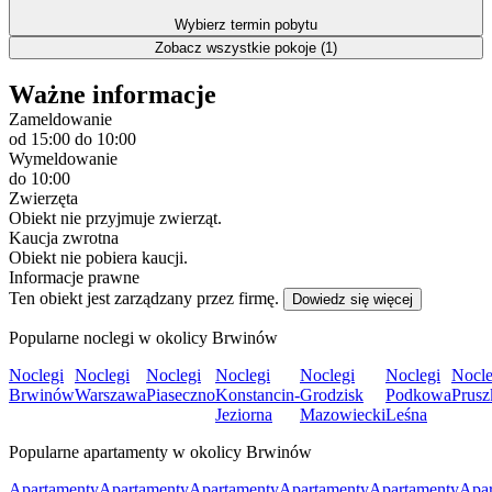
Wybierz termin pobytu
Zobacz wszystkie pokoje (1)
Ważne informacje
Zameldowanie
od 15:00
do 10:00
Wymeldowanie
do 10:00
Zwierzęta
Obiekt nie przyjmuje zwierząt.
Kaucja zwrotna
Obiekt nie pobiera kaucji.
Informacje prawne
Ten obiekt jest zarządzany przez firmę.
Dowiedz się więcej
Popularne noclegi w okolicy Brwinów
Noclegi
Noclegi
Noclegi
Noclegi
Noclegi
Noclegi
Nocle
Brwinów
Warszawa
Piaseczno
Konstancin-
Grodzisk
Podkowa
Prus
Jeziorna
Mazowiecki
Leśna
Popularne apartamenty w okolicy Brwinów
Apartamenty
Apartamenty
Apartamenty
Apartamenty
Apartamenty
Apar