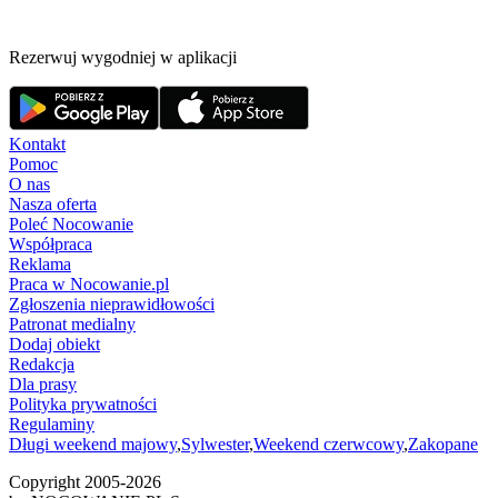
Rezerwuj wygodniej w aplikacji
Kontakt
Pomoc
O nas
Nasza oferta
Poleć Nocowanie
Współpraca
Reklama
Praca w Nocowanie.pl
Zgłoszenia nieprawidłowości
Patronat medialny
Dodaj obiekt
Redakcja
Dla prasy
Polityka prywatności
Regulaminy
Długi weekend majowy
,
Sylwester
,
Weekend czerwcowy
,
Zakopane
Copyright 2005-
2026