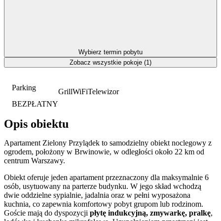
Wybierz termin pobytu
Zobacz wszystkie pokoje (1)
Parking
Grill
WiFi
Telewizor
BEZPŁATNY
Opis obiektu
Apartament Zielony Przylądek to samodzielny obiekt noclegowy z
ogrodem, położony w Brwinowie, w odległości około 22 km od
centrum Warszawy.
Obiekt oferuje jeden apartament przeznaczony dla maksymalnie 6
osób, usytuowany na parterze budynku. W jego skład wchodzą
dwie oddzielne sypialnie, jadalnia oraz w pełni wyposażona
kuchnia, co zapewnia komfortowy pobyt grupom lub rodzinom.
Goście mają do dyspozycji
płytę indukcyjną, zmywarkę, pralkę
,