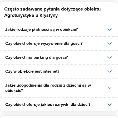
Często zadawane pytania dotyczące obiektu
Agroturystyka u Krystyny
Jakie rodzaje płatności są w obiekcie?
Czy obiekt oferuje wyżywienie dla gości?
W obiekcie dostępne są następujące formy płatności: gotówka,
płatność przelewem.
Czy obiekt ma parking dla gości?
W obiekcie dostępne jest wyżywienie dla gości, dostępne posiłki:
śniadania.
Czy w obiekcie jest internet?
Tak, Agroturystyka u Krystyny posiada bezpłatny parking dla gości
na 6 miejsc.
Jakie udogodnienia dla rodzin z dziećmi są w
Tak, Agroturystyka u Krystyny udostępnia dla swoich gości
obiekcie?
internet.
Czy obiekt oferuje jakieś rozrywki dla dzieci?
Udogodnienia dla rodzin z dziećmi jakie oferuje Agroturystyka u
Krystyny to: krzesło do karmienia dziecka, wanienka do kąpieli.