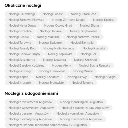
Tak, w obiekcie dla dzieci są przygotowane: plac zabaw dla dzieci,
Okoliczne noclegi
piaskownica, trampolina, huśtawka.
Noclegi Białobrzegi
Noclegi Ponizie
Noclegi Czarnucha
Noclegi Żarnowo Pierwsze
Noclegi Żarnowo Drugie
Noclegi Kolnica
Noclegi Netta Druga
Noclegi Osowy Grąd
Noclegi Blizna
Noclegi Szczebra
Noclegi Uścianki
Noclegi Strękowizna
Noclegi Gliniski
Noclegi Mazurki
Noclegi Żarnowo Trzecie
Noclegi Turówka
Noclegi Świderek
Noclegi Biernatki
Noclegi Twardy Róg
Noclegi Netta Pierwsza
Noclegi Rzepiski
Noclegi Gabowe Grądy
Noclegi Topiłówka
Noclegi Bór
Noclegi Szczeberka
Noclegi Nowinka
Noclegi Szczepki
Noclegi Bargłów Kościelny
Noclegi Ateny
Noclegi Sucha Rzeczka
Noclegi Przewięź
Noclegi Danowskie
Noclegi Walne
Noclegi Kopce
Noclegi Kopanica
Noclegi Serwy
Noclegi Bryzgiel
Noclegi Krusznik
Noclegi Mołowiste
Noclegi Tajenko
Noclegi z udogodnieniami
Noclegi z telewizorem Augustów
Noclegi z parkingiem Augustów
Noclegi z wyżywieniem Augustów
Noclegi z placem zabaw Augustów
Noclegi z basenem Augustów
Noclegi z kominkiem Augustów
Noclegi z klimatyzacją Augustów
Noclegi z internetem Augustów
Noclegi ze stacjami ładowania samochodów EV Augustów