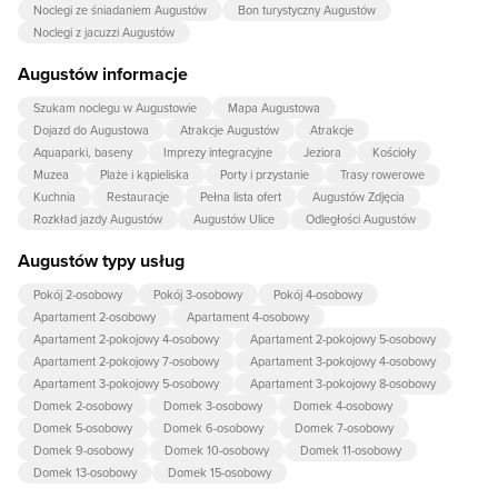
Noclegi ze śniadaniem Augustów
Bon turystyczny Augustów
Noclegi z jacuzzi Augustów
Augustów informacje
Szukam noclegu w Augustowie
Mapa Augustowa
Dojazd do Augustowa
Atrakcje Augustów
Atrakcje
Aquaparki, baseny
Imprezy integracyjne
Jeziora
Kościoły
Muzea
Plaże i kąpieliska
Porty i przystanie
Trasy rowerowe
Kuchnia
Restauracje
Pełna lista ofert
Augustów Zdjęcia
Rozkład jazdy Augustów
Augustów Ulice
Odległości Augustów
Augustów typy usług
Pokój 2-osobowy
Pokój 3-osobowy
Pokój 4-osobowy
Apartament 2-osobowy
Apartament 4-osobowy
Apartament 2-pokojowy 4-osobowy
Apartament 2-pokojowy 5-osobowy
Apartament 2-pokojowy 7-osobowy
Apartament 3-pokojowy 4-osobowy
Apartament 3-pokojowy 5-osobowy
Apartament 3-pokojowy 8-osobowy
Domek 2-osobowy
Domek 3-osobowy
Domek 4-osobowy
Domek 5-osobowy
Domek 6-osobowy
Domek 7-osobowy
Domek 9-osobowy
Domek 10-osobowy
Domek 11-osobowy
Domek 13-osobowy
Domek 15-osobowy