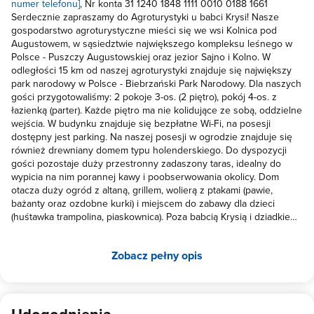
numer telefonu]
, Nr konta 31 1240 1848 1111 0010 0188 1661
Serdecznie zapraszamy do Agroturystyki u babci Krysi! Nasze
gospodarstwo agroturystyczne mieści się we wsi Kolnica pod
Augustowem, w sąsiedztwie największego kompleksu leśnego w
Polsce - Puszczy Augustowskiej oraz jezior Sajno i Kolno. W
odległości 15 km od naszej agroturystyki znajduje się największy
park narodowy w Polsce - Biebrzański Park Narodowy. Dla naszych
gości przygotowaliśmy: 2 pokoje 3-os. (2 piętro), pokój 4-os. z
łazienką (parter). Każde piętro ma nie kolidujące ze sobą, oddzielne
wejścia. W budynku znajduje się bezpłatne Wi-Fi, na posesji
dostępny jest parking. Na naszej posesji w ogrodzie znajduje się
również drewniany domem typu holenderskiego. Do dyspozycji
gości pozostaje duży przestronny zadaszony taras, idealny do
wypicia na nim porannej kawy i poobserwowania okolicy. Dom
otacza duży ogród z altaną, grillem, wolierą z ptakami (pawie,
bażanty oraz ozdobne kurki) i miejscem do zabawy dla dzieci
(huśtawka trampolina, piaskownica). Poza babcią Krysią i dziadkiem
Jurkiem agroturystykę zamieszkują kotka Fruzia, Barbie - kucyk,
kurki i kozy. Dla zainteresowanych istnieje możliwość
Zobacz pełny opis
przygotowania śniadania. Można u nas nabyć pyszne jajka od
naszych kurek, świeże mleko prosto od krowy, domowej roboty
chlebek, dżem oraz twaróg. Dodatkowe atrakcje w obiekcie: -
cymbergaj -możliwość wypożyczenia rowerów -możliwość
wypożyczenia łódki -organizacja ogniska W pobliżu dobrze
Udogodnienia