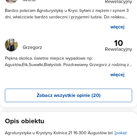
Rewelacyjny
Bardzo polecam Agroturystykę u Krysi, byłam z mężem i synem 3
dni, właściciele bardzo serdeczni i przyjemni ludzie. Do relaksu
były huśtawki, hamaki, rowery, ognisko itp. Jeździliśmy do lasu i
więcej
nad jezioro rowerami w lesie jest szlak rowerowy. W lesie
objadaliśmy się jagodami , poziomkami i malinami :) Zakwaterowani
10
byliśmy w podpiwniczeniu w pokoju z kuchnią, łazienką i sauną.
Grzegorz
Rewelacyjny
Najważniejsze, że łóżka były wygodne i była ciepła woda pod
prysznicem, czysto i przytulnie. Jesteśmy bardzo zadowoleni i
Piękna okolica, świetne miejsce wypadowe np:
jeszcze raz polecam pobyt.
Agustów,Ełk,Suwałki,Białystok. Pozdrawiamy Grzegorz z rodziną z
Jastrzębia.
więcej
Zobacz wszystkie opinie (20)
Opis obiektu
Agroturystyka u Krystyny Kolnica 21 16-300 Augustów tel.
[pokaż