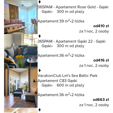
Natychmiastowa rezerwacja
365PAM - Apartament Rose Gold - Gąski
Gąski
300 m od plaży
2
Apartament:
39 m
2 łóżka
od
410 zł
za 1 noc, 2 osoby
Natychmiastowa rezerwacja
365PAM - Apartament Gąski 22 - Gąski
Gąski
300 m od plaży
2
Apartament:
36 m
2 łóżka
od
416 zł
za 1 noc, 2 osoby
Natychmiastowa rezerwacja
VacationClub Let's Sea Baltic Park
Apartament C83 Gąski
Gąski
600 m od plaży
2
Apartament:
36 m
2 łóżka
od
663 zł
za 1 noc, 2 osoby
Natychmiastowa rezerwacja