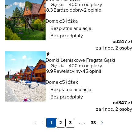
Gąski
400 m od plaży
8.3
Bardzo dobry
2 opinie
Domek:
3 łóżka
Bezpłatna anulacja
Bez przedpłaty
od
247 zł
za 1 noc, 2 osoby
Natychmiastowa rezerwacja
Domki Letniskowe Fregata Gąski
Gąski
400 m od plaży
9.9
Rewelacyjny
45 opinii
Domek:
5 łóżek
Bezpłatna anulacja
Bez przedpłaty
od
347 zł
za 1 noc, 2 osoby
1
2
3
. . .
38