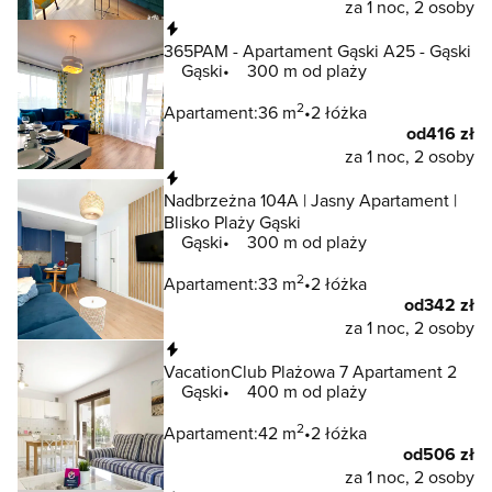
za 1 noc, 2 osoby
Natychmiastowa rezerwacja
365PAM - Apartament Gąski A25 - Gąski
Gąski
300 m od plaży
2
Apartament:
36 m
2 łóżka
od
416 zł
za 1 noc, 2 osoby
Natychmiastowa rezerwacja
Nadbrzeżna 104A | Jasny Apartament |
Blisko Plaży Gąski
Gąski
300 m od plaży
2
Apartament:
33 m
2 łóżka
od
342 zł
za 1 noc, 2 osoby
Natychmiastowa rezerwacja
VacationClub Plażowa 7 Apartament 2
Gąski
400 m od plaży
2
Apartament:
42 m
2 łóżka
od
506 zł
za 1 noc, 2 osoby