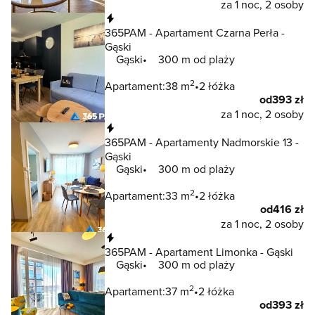
za 1 noc, 2 osoby
Natychmiastowa rezerwacja
365PAM - Apartament Czarna Perła -
Gąski
Gąski
300 m od plaży
2
Apartament:
38 m
2 łóżka
od
393 zł
za 1 noc, 2 osoby
Natychmiastowa rezerwacja
365PAM - Apartamenty Nadmorskie 13 -
Gąski
Gąski
300 m od plaży
2
Apartament:
33 m
2 łóżka
od
416 zł
za 1 noc, 2 osoby
Natychmiastowa rezerwacja
365PAM - Apartament Limonka - Gąski
Gąski
300 m od plaży
2
Apartament:
37 m
2 łóżka
od
393 zł