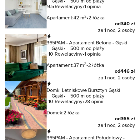
Gąski
500 m od plaży
9.5
Rewelacyjny
1 opinia
2
Apartament:
42 m
2 łóżka
od
340 zł
za 1 noc, 2 osoby
Natychmiastowa rezerwacja
365PAM - Apartament Belona - Gąski
Gąski
500 m od plaży
10
Rewelacyjny
1 opinia
2
Apartament:
37 m
2 łóżka
od
446 zł
za 1 noc, 2 osoby
Natychmiastowa rezerwacja
Domki Letniskowe Bursztyn Gąski
Gąski
500 m od plaży
10
Rewelacyjny
28 opinii
Domek:
2 łóżka
od
365 zł
za 1 noc, 2 osoby
Natychmiastowa rezerwacja
365PAM - Apartament Południowy -