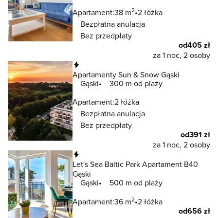
2
Apartament:
38 m
2 łóżka
Bezpłatna anulacja
Bez przedpłaty
od
405 zł
za 1 noc, 2 osoby
Natychmiastowa rezerwacja
Apartamenty Sun & Snow Gąski
Gąski
300 m od plaży
Apartament:
2 łóżka
Bezpłatna anulacja
Bez przedpłaty
od
391 zł
za 1 noc, 2 osoby
Natychmiastowa rezerwacja
Let's Sea Baltic Park Apartament B40
Gąski
Gąski
500 m od plaży
2
Apartament:
36 m
2 łóżka
od
656 zł