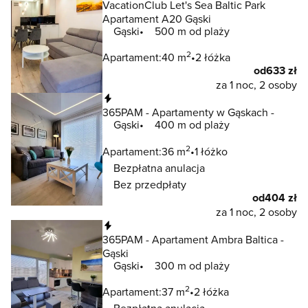
VacationClub Let's Sea Baltic Park
Apartament A20 Gąski
Gąski
500 m od plaży
2
Apartament:
40 m
2 łóżka
od
633 zł
za 1 noc, 2 osoby
Natychmiastowa rezerwacja
365PAM - Apartamenty w Gąskach -
Gąski
400 m od plaży
2
Apartament:
36 m
1 łóżko
Bezpłatna anulacja
Bez przedpłaty
od
404 zł
za 1 noc, 2 osoby
Natychmiastowa rezerwacja
365PAM - Apartament Ambra Baltica -
Gąski
Gąski
300 m od plaży
2
Apartament:
37 m
2 łóżka
Bezpłatna anulacja