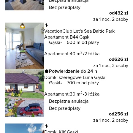
Bez przedpłaty
od
432 zł
za 1 noc, 2 osoby
Natychmiastowa rezerwacja
VacationClub Let's Sea Baltic Park
Apartament B44 Gąski
Gąski
500 m od plaży
2
Apartament:
40 m
2 łóżka
od
626 zł
za 1 noc, 2 osoby
Potwierdzenie do 24 h
Domki szeregowe Luna Gąski
Gąski
700 m od plaży
2
Apartament:
30 m
3 łóżka
Bezpłatna anulacja
Bez przedpłaty
od
256 zł
za 1 noc, 2 osoby
Natychmiastowa rezerwacja
Domki Klif Gąski