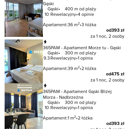
Gąski
Gąski
400 m od plaży
10
Rewelacyjny
4 opinie
2
Apartament:
36 m
3 łóżka
od
393 zł
za 1 noc, 2 osoby
Natychmiastowa rezerwacja
365PAM - Apartament Morze tu - Gąski
Gąski
300 m od plaży
9.3
Rewelacyjny
1 opinia
2
Apartament:
39 m
2 łóżka
od
475 zł
za 1 noc, 2 osoby
Natychmiastowa rezerwacja
365PAM - Apartament Gąski Bliżej
Morza - Nadbrzeżna
Gąski
300 m od plaży
10
Rewelacyjny
1 opinia
2
Apartament:
1 m
2 łóżka
od
393 zł