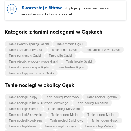
Skorzystaj z filtrów
, aby lepiej dopasować wyniki
wyszukiwania do Twoich potrzeb.
Kategorie z tanimi noclegami w Gąskach
Tanie kwatery i pokoje Gąski
Tanie motele Gąski
Tanie apartamenty Gąski
Tanie domki Gąski
Tanie agroturystyki Gąski
Tanie pensjonaty Gąski
Tanie wille Gąski
Tanie ośrodki wypoczynkowe Gąski
Tanie hotele Gąski
Tanie domy wakacyjne Gąski
Tanie hostele Gąski
Tanie noclegi pracownicze Gąski
Tanie noclegi w okolicy Gąski
Tanie noclegi Chłopy
Tanie noclegi Pobierowo
Tanie noclegi Będzino
Tanie noclegi Pleśna k. Ustronia Morskiego
Tanie noclegi Niedalino
Tanie noclegi Unieście
Tanie noclegi Korzystno
Tanie noclegi Strzeżenice
Tanie noclegi Mielno
Tanie noclegi Mielno
Tanie noclegi Kołobrzeg
Tanie noclegi Sarbinowo
Tanie noclegi Gąski
Tanie noclegi Pleśna
Tanie noclegi Dobrzyca
Tanie noclegi Mielno