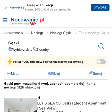
Taniej w aplikacji
×
OTWÓRZ
Nawet 20% zniżki po zalogowaniu
Nocowanie.pl
Noclegi
Noclegi Gąski
Tanie noclegi Gąski
Gąski
Wybierz daty
2 osoby
Pokaż
1006 obiektów
z natychmiastową rezerwacją
Mapa
Filtruj
Sortuj
Gąski pow. koszaliński (woj. zachodniopomorskie) - tanie
noclegi
(
1126 obiektów
)
Natychmiastowa rezerwacja
LET'S SEA 55 Gąski | Elegant Apartment
| Sea View