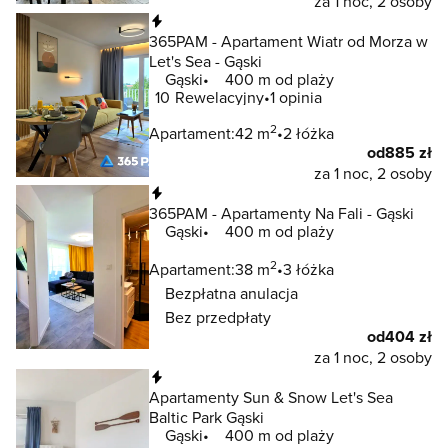
za 1 noc, 2 osoby
Natychmiastowa rezerwacja
365PAM - Apartament Wiatr od Morza w
Let's Sea - Gąski
Gąski
400 m od plaży
10
Rewelacyjny
1 opinia
2
Apartament:
42 m
2 łóżka
od
885 zł
za 1 noc, 2 osoby
Natychmiastowa rezerwacja
365PAM - Apartamenty Na Fali - Gąski
Gąski
400 m od plaży
2
Apartament:
38 m
3 łóżka
Bezpłatna anulacja
Bez przedpłaty
od
404 zł
za 1 noc, 2 osoby
Natychmiastowa rezerwacja
Apartamenty Sun & Snow Let's Sea
Baltic Park Gąski
Gąski
400 m od plaży