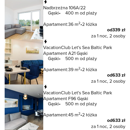
Natychmiastowa rezerwacja
Nadbrzeżna 106A/22
Gąski
400 m od plaży
2
Apartament:
36 m
2 łóżka
od
339 zł
za 1 noc, 2 osoby
Natychmiastowa rezerwacja
VacationClub Let's Sea Baltic Park
Apartament A21 Gąski
Gąski
500 m od plaży
2
Apartament:
39 m
2 łóżka
od
633 zł
za 1 noc, 2 osoby
Natychmiastowa rezerwacja
VacationClub Let's Sea Baltic Park
Apartament F96 Gąski
Gąski
500 m od plaży
2
Apartament:
45 m
2 łóżka
od
633 zł
za 1 noc, 2 osoby