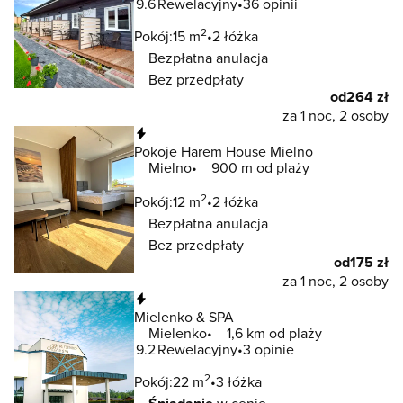
9.6
Rewelacyjny
36 opinii
2
Pokój:
15 m
2 łóżka
Bezpłatna anulacja
Bez przedpłaty
od
264 zł
za 1 noc, 2 osoby
Natychmiastowa rezerwacja
Pokoje Harem House Mielno
Mielno
900 m od plaży
2
Pokój:
12 m
2 łóżka
Bezpłatna anulacja
Bez przedpłaty
od
175 zł
za 1 noc, 2 osoby
Natychmiastowa rezerwacja
Mielenko & SPA
Mielenko
1,6 km od plaży
9.2
Rewelacyjny
3 opinie
2
Pokój:
22 m
3 łóżka