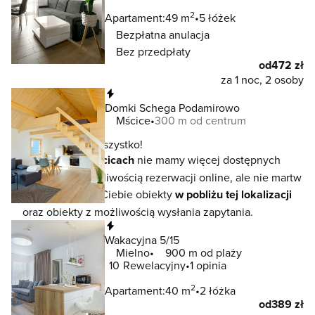
2
Apartament:
49 m
5 łóżek
Bezpłatna anulacja
Bez przedpłaty
od
472 zł
za 1 noc, 2 osoby
Natychmiastowa rezerwacja
Domki Schega Podamirowo
Mścice
300 m od centrum
To jeszcze nie wszystko!
W lokalizacji
Mścicach
nie mamy więcej dostępnych
noclegów z możliwością rezerwacji online, ale nie martw
się - czekają na Ciebie obiekty
w pobliżu tej lokalizacji
oraz obiekty z możliwością wysłania zapytania.
Natychmiastowa rezerwacja
Wakacyjna 5/15
Mielno
900 m od plaży
10
Rewelacyjny
1 opinia
2
Apartament:
40 m
2 łóżka
od
389 zł