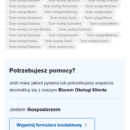
Tanie noclegi Niedalino
Tanie noclegi Sieciemin
Tanie noclegi Unieście
Tanie noclegi Gąski
Tanie noclegi Strzeżenice
Tanie noclegi Mostowo
Tanie noclegi Mielno
Tanie noclegi Kołobrzeg
Tanie noclegi Dąbki
Tanie noclegi Sarbinowo
Tanie noclegi Gąski
Tanie noclegi Pleśna
Tanie noclegi Dobrzyca
Tanie noclegi Grabówko
Tanie noclegi Mielno
Tanie noclegi Ustronie Morskie
Tanie noclegi Darłówko
Tanie noclegi Sianożęty
Tanie noclegi Koszalin
Tanie noclegi Mielenko
Tanie noclegi Karlino
Tanie noclegi Osieki
Tanie noclegi Kawno
Tanie noclegi Dobrzyca
Tanie noclegi Łazy
Potrzebujesz pomocy?
Jeśli masz jakieś pytania lub potrzebujesz wsparcia,
skontaktuj się z naszym
Biurem Obsługi Klienta
Jestem
Gospodarzem
Wypełnij formularz kontaktowy