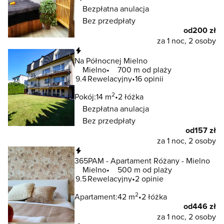
Bezpłatna anulacja
Bez przedpłaty
od
200 zł
za 1 noc, 2 osoby
Natychmiastowa rezerwacja
Na Północnej Mielno
Mielno
700 m od plaży
9.4
Rewelacyjny
16 opinii
2
Pokój:
14 m
2 łóżka
Bezpłatna anulacja
Bez przedpłaty
od
157 zł
za 1 noc, 2 osoby
Natychmiastowa rezerwacja
365PAM - Apartament Różany - Mielno
Mielno
500 m od plaży
9.5
Rewelacyjny
2 opinie
2
Apartament:
42 m
2 łóżka
od
446 zł
za 1 noc, 2 osoby