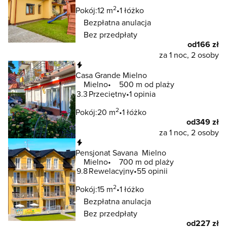
2
Pokój:
12 m
1 łóżko
Bezpłatna anulacja
Bez przedpłaty
od
166 zł
za 1 noc, 2 osoby
Natychmiastowa rezerwacja
Casa Grande Mielno
Mielno
500 m od plaży
3.3
Przeciętny
1 opinia
2
Pokój:
20 m
1 łóżko
od
349 zł
za 1 noc, 2 osoby
Natychmiastowa rezerwacja
Pensjonat Savana Mielno
Mielno
700 m od plaży
9.8
Rewelacyjny
55 opinii
2
Pokój:
15 m
1 łóżko
Bezpłatna anulacja
Bez przedpłaty
od
227 zł