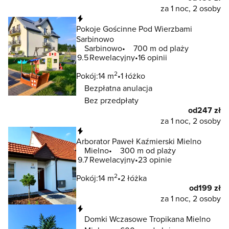
za 1 noc, 2 osoby
Natychmiastowa rezerwacja
Pokoje Gościnne Pod Wierzbami
Sarbinowo
Sarbinowo
700 m od plaży
9.5
Rewelacyjny
16 opinii
2
Pokój:
14 m
1 łóżko
Bezpłatna anulacja
Bez przedpłaty
od
247 zł
za 1 noc, 2 osoby
Natychmiastowa rezerwacja
Arborator Paweł Kaźmierski Mielno
Mielno
300 m od plaży
9.7
Rewelacyjny
23 opinie
2
Pokój:
14 m
2 łóżka
od
199 zł
za 1 noc, 2 osoby
Natychmiastowa rezerwacja
Domki Wczasowe Tropikana Mielno