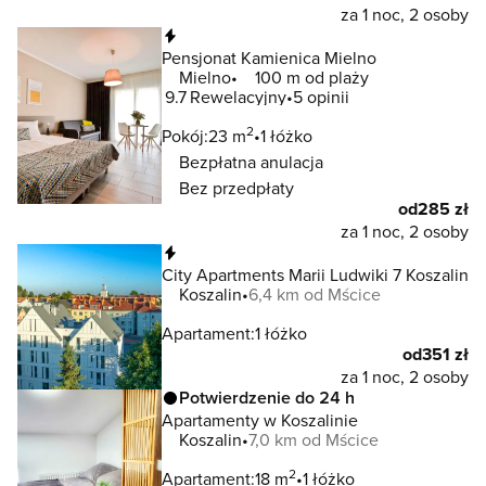
za 1 noc, 2 osoby
Natychmiastowa rezerwacja
Pensjonat Kamienica Mielno
Mielno
100 m od plaży
9.7
Rewelacyjny
5 opinii
2
Pokój:
23 m
1 łóżko
Bezpłatna anulacja
Bez przedpłaty
od
285 zł
za 1 noc, 2 osoby
Natychmiastowa rezerwacja
City Apartments Marii Ludwiki 7 Koszalin
Koszalin
6,4 km od Mścice
Apartament:
1 łóżko
od
351 zł
za 1 noc, 2 osoby
Potwierdzenie do 24 h
Apartamenty w Koszalinie
Koszalin
7,0 km od Mścice
2
Apartament:
18 m
1 łóżko