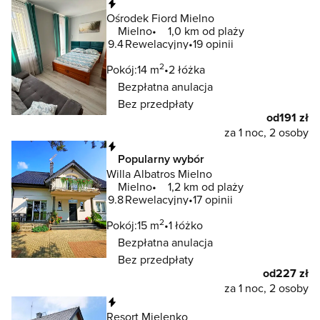
Natychmiastowa rezerwacja
Ośrodek Fiord Mielno
Mielno
1,0 km od plaży
9.4
Rewelacyjny
19 opinii
2
Pokój:
14 m
2 łóżka
Bezpłatna anulacja
Bez przedpłaty
od
191 zł
za 1 noc, 2 osoby
Natychmiastowa rezerwacja
Popularny wybór
Willa Albatros Mielno
Mielno
1,2 km od plaży
9.8
Rewelacyjny
17 opinii
2
Pokój:
15 m
1 łóżko
Bezpłatna anulacja
Bez przedpłaty
od
227 zł
za 1 noc, 2 osoby
Natychmiastowa rezerwacja
Resort Mielenko