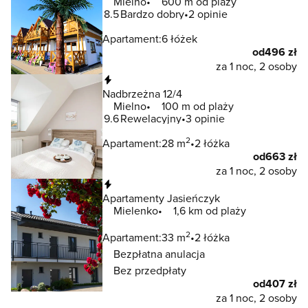
Mielno
600 m od plaży
8.5
Bardzo dobry
2 opinie
Apartament:
6 łóżek
od
496 zł
za 1 noc, 2 osoby
Natychmiastowa rezerwacja
Nadbrzeżna 12/4
Mielno
100 m od plaży
9.6
Rewelacyjny
3 opinie
2
Apartament:
28 m
2 łóżka
od
663 zł
za 1 noc, 2 osoby
Natychmiastowa rezerwacja
Apartamenty Jasieńczyk
Mielenko
1,6 km od plaży
2
Apartament:
33 m
2 łóżka
Bezpłatna anulacja
Bez przedpłaty
od
407 zł
za 1 noc, 2 osoby