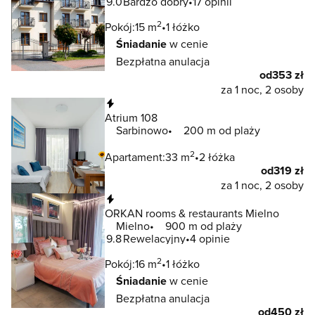
9.0
Bardzo dobry
17 opinii
2
Pokój:
15 m
1 łóżko
Śniadanie
w cenie
Bezpłatna anulacja
od
353 zł
za 1 noc, 2 osoby
Natychmiastowa rezerwacja
Atrium 108
Sarbinowo
200 m od plaży
2
Apartament:
33 m
2 łóżka
od
319 zł
za 1 noc, 2 osoby
Natychmiastowa rezerwacja
ORKAN rooms & restaurants Mielno
Mielno
900 m od plaży
9.8
Rewelacyjny
4 opinie
2
Pokój:
16 m
1 łóżko
Śniadanie
w cenie
Bezpłatna anulacja
od
450 zł