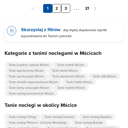
1
2
3
. . .
21
Skorzystaj z filtrów
, aby lepiej dopasować wyniki
wyszukiwania do Twoich potrzeb.
Kategorie z tanimi noclegami w Mścicach
Tanie kwatery i pokoje Mścice
Tanie motele Mścice
Tanie apartamenty Mścice
Tanie domki Mścice
Tanie agroturystyki Mścice
Tanie pensjonaty Mścice
Tanie wille Mścice
Tanie ośrodki wypoczynkowe Mścice
Tanie hotele Mścice
Tanie domy wakacyjne Mścice
Tanie hostele Mścice
Tanie noclegi pracownicze Mścice
Tanie noclegi w okolicy Mścice
Tanie noclegi Chłopy
Tanie noclegi Darłowo
Tanie noclegi Będzino
Tanie noclegi Pleśna k. Ustronia Morskiego
Tanie noclegi Bobolin