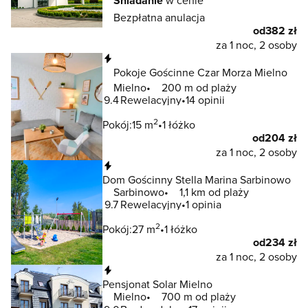
Śniadanie
w cenie
Bezpłatna anulacja
od
382 zł
za 1 noc, 2 osoby
Natychmiastowa rezerwacja
Pokoje Gościnne Czar Morza Mielno
Mielno
200 m od plaży
9.4
Rewelacyjny
14 opinii
2
Pokój:
15 m
1 łóżko
od
204 zł
za 1 noc, 2 osoby
Natychmiastowa rezerwacja
Dom Gościnny Stella Marina Sarbinowo
Sarbinowo
1,1 km od plaży
9.7
Rewelacyjny
1 opinia
2
Pokój:
27 m
1 łóżko
od
234 zł
za 1 noc, 2 osoby
Natychmiastowa rezerwacja
Pensjonat Solar Mielno
Mielno
700 m od plaży