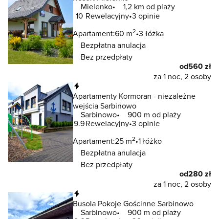
Mielenko
1,2 km od plaży
10
Rewelacyjny
3 opinie
2
Apartament:
60 m
3 łóżka
Bezpłatna anulacja
Bez przedpłaty
od
560 zł
za 1 noc, 2 osoby
Natychmiastowa rezerwacja
Apartamenty Kormoran - niezależne
wejścia Sarbinowo
Sarbinowo
900 m od plaży
9.9
Rewelacyjny
3 opinie
2
Apartament:
25 m
1 łóżko
Bezpłatna anulacja
Bez przedpłaty
od
280 zł
za 1 noc, 2 osoby
Natychmiastowa rezerwacja
Busola Pokoje Gościnne Sarbinowo
Sarbinowo
900 m od plaży