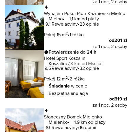
za 1 noc, 2 osoby
Natychmiastowa rezerwacja
Wynajem Pokoi Piotr Kaźmierski Mielno
Mielno
1,1 km od plaży
9.1
Rewelacyjny
23 opinie
2
Pokój:
15 m
1 łóżko
od
201 zł
za 1 noc, 2 osoby
Potwierdzenie do 24 h
Hotel Sport Koszalin
Koszalin
7,3 km od Mścice
9.5
Rewelacyjny
32 opinie
2
Pokój:
12 m
2 łóżka
Śniadanie
w cenie
Bezpłatna anulacja
od
319 zł
za 1 noc, 2 osoby
Natychmiastowa rezerwacja
Słoneczny Domek Mielenko
Mielenko
1,9 km od plaży
10
Rewelacyjny
16 opinii