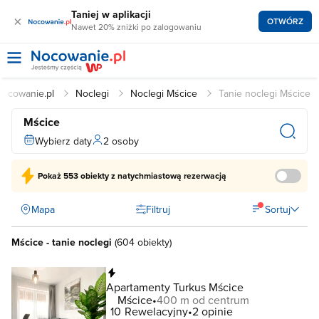
Taniej w aplikacji
×
OTWÓRZ
Nawet 20% zniżki po zalogowaniu
Nocowanie.pl
Noclegi
Noclegi Mścice
Tanie noclegi Mścice
Mścice
Wybierz daty
2 osoby
Pokaż
553 obiekty
z natychmiastową rezerwacją
Mapa
Filtruj
Sortuj
Mścice - tanie noclegi
(
604 obiekty
)
Natychmiastowa rezerwacja
Apartamenty Turkus Mścice
Mścice
400 m od centrum
10
Rewelacyjny
2 opinie