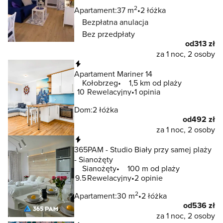
2
Apartament:
37 m
2 łóżka
Bezpłatna anulacja
Bez przedpłaty
od
313 zł
za 1 noc, 2 osoby
Natychmiastowa rezerwacja
Apartament Mariner 14
Kołobrzeg
1,5 km od plaży
10
Rewelacyjny
1 opinia
Dom:
2 łóżka
od
492 zł
za 1 noc, 2 osoby
Natychmiastowa rezerwacja
365PAM - Studio Biały przy samej plaży
- Sianożęty
Sianożęty
100 m od plaży
9.5
Rewelacyjny
2 opinie
2
Apartament:
30 m
2 łóżka
od
536 zł
za 1 noc, 2 osoby