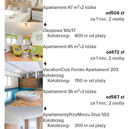
2
Apartament:
47 m
2 łóżka
od
504 zł
za 1 noc, 2 osoby
Natychmiastowa rezerwacja
Okopowa 10b/17
Kołobrzeg
600 m od plaży
2
Apartament:
45 m
2 łóżka
od
472 zł
za 1 noc, 2 osoby
Natychmiastowa rezerwacja
VacationClub Feniks Apartament 203
Kołobrzeg
Kołobrzeg
700 m od plaży
2
Apartament:
36 m
3 łóżka
od
567 zł
za 1 noc, 2 osoby
Natychmiastowa rezerwacja
ApartamentyPrzyMorzu Diva 553
Kołobrzeg
Kołobrzeg
300 m od plaży