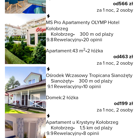
od
566 zł
za 1 noc, 2 osoby
Natychmiastowa rezerwacja
MS Pro Apartamenty OLYMP Hotel
Kołobrzeg
Kołobrzeg
300 m od plaży
9.8
Rewelacyjny
20 opinii
2
Apartament:
43 m
2 łóżka
od
463 zł
za 1 noc, 2 osoby
Natychmiastowa rezerwacja
Ośrodek Wczasowy Tropicana Sianożęty
Sianożęty
300 m od plaży
9.1
Rewelacyjny
10 opinii
Domek:
2 łóżka
od
199 zł
za 1 noc, 2 osoby
Natychmiastowa rezerwacja
Apartament u Krystyny Kołobrzeg
Kołobrzeg
1,5 km od plaży
9.9
Rewelacyjny
8 opinii