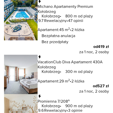
Natychmiastowa rezerwacja
Michano Apartamenty Premium
Kołobrzeg
Kołobrzeg
800 m od plaży
9.7
Rewelacyjny
47 opinii
2
Apartament:
45 m
2 łóżka
Bezpłatna anulacja
Bez przedpłaty
od
419 zł
za 1 noc, 2 osoby
Natychmiastowa rezerwacja
VacationClub Diva Apartament 430A
Kołobrzeg
Kołobrzeg
300 m od plaży
2
Apartament:
29 m
2 łóżka
od
527 zł
za 1 noc, 2 osoby
Natychmiastowa rezerwacja
Promienna 7/208^
Kołobrzeg
900 m od plaży
9.6
Rewelacyjny
3 opinie