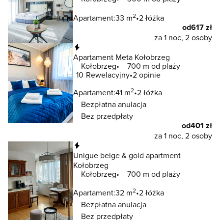
2
Apartament:
33 m
2 łóżka
od
617 zł
za 1 noc, 2 osoby
Natychmiastowa rezerwacja
Apartament Meta Kołobrzeg
Kołobrzeg
700 m od plaży
10
Rewelacyjny
2 opinie
2
Apartament:
41 m
2 łóżka
Bezpłatna anulacja
Bez przedpłaty
od
401 zł
za 1 noc, 2 osoby
Natychmiastowa rezerwacja
Unigue beige & gold apartment
Kołobrzeg
Kołobrzeg
700 m od plaży
2
Apartament:
32 m
2 łóżka
Bezpłatna anulacja
Bez przedpłaty