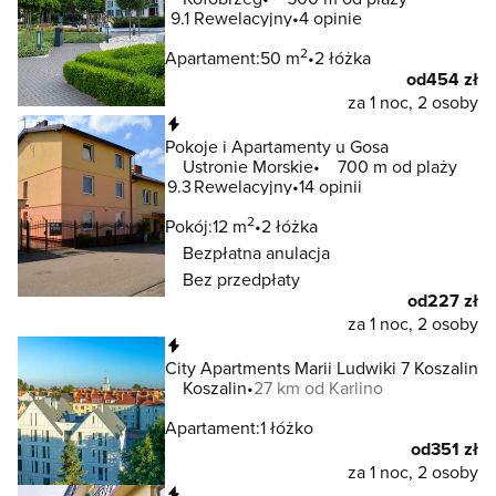
9.1
Rewelacyjny
4 opinie
2
Apartament:
50 m
2 łóżka
od
454 zł
za 1 noc, 2 osoby
Natychmiastowa rezerwacja
Pokoje i Apartamenty u Gosa
Ustronie Morskie
700 m od plaży
9.3
Rewelacyjny
14 opinii
2
Pokój:
12 m
2 łóżka
Bezpłatna anulacja
Bez przedpłaty
od
227 zł
za 1 noc, 2 osoby
Natychmiastowa rezerwacja
City Apartments Marii Ludwiki 7 Koszalin
Koszalin
27 km od Karlino
Apartament:
1 łóżko
od
351 zł
za 1 noc, 2 osoby
Natychmiastowa rezerwacja