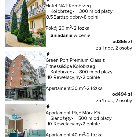
Hotel NAT Kołobrzeg
Kołobrzeg
300 m od plaży
8.5
Bardzo dobry
8 opinii
2
Pokój:
20 m
2 łóżka
Śniadanie
w cenie
od
355 zł
za 1 noc, 2 osoby
Natychmiastowa rezerwacja
Green Port Premium Class z
Fitness&Spa Kołobrzeg
Kołobrzeg
800 m od plaży
10
Rewelacyjny
2 opinie
2
Apartament:
30 m
2 łóżka
od
494 zł
za 1 noc, 2 osoby
Natychmiastowa rezerwacja
Apartament Pięć Mórz K5
Sianożęty
500 m od plaży
10
Rewelacyjny
2 opinie
2
Apartament:
40 m
2 łóżka