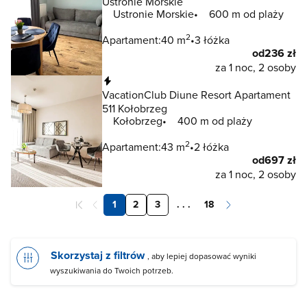
Ustronie Morskie
Ustronie Morskie
600 m od plaży
2
Apartament:
40 m
3 łóżka
od
236 zł
za 1 noc, 2 osoby
Natychmiastowa rezerwacja
VacationClub Diune Resort Apartament
511 Kołobrzeg
Kołobrzeg
400 m od plaży
2
Apartament:
43 m
2 łóżka
od
697 zł
za 1 noc, 2 osoby
1
2
3
. . .
18
Skorzystaj z filtrów
, aby lepiej dopasować wyniki
wyszukiwania do Twoich potrzeb.