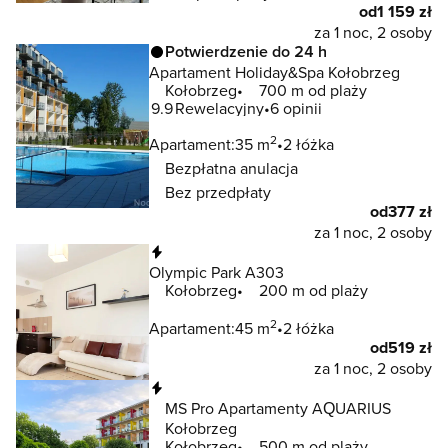
od
1 159 zł
za 1 noc, 2 osoby
Potwierdzenie do 24 h
Apartament Holiday&Spa Kołobrzeg
Kołobrzeg
700 m od plaży
9.9
Rewelacyjny
6 opinii
2
Apartament:
35 m
2 łóżka
Bezpłatna anulacja
Bez przedpłaty
od
377 zł
za 1 noc, 2 osoby
Natychmiastowa rezerwacja
Olympic Park A303
Kołobrzeg
200 m od plaży
2
Apartament:
45 m
2 łóżka
od
519 zł
za 1 noc, 2 osoby
Natychmiastowa rezerwacja
MS Pro Apartamenty AQUARIUS
Kołobrzeg
Kołobrzeg
500 m od plaży