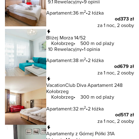
9.1
Rewelacyjny
9 opinii
2
Apartament:
36 m
2 łóżka
od
373 zł
za 1 noc, 2 osoby
Natychmiastowa rezerwacja
Bliżej Morza 14/52
Kołobrzeg
500 m od plaży
10
Rewelacyjny
1 opinia
2
Apartament:
38 m
2 łóżka
od
679 zł
za 1 noc, 2 osoby
Natychmiastowa rezerwacja
VacationClub Diva Apartament 248
Kołobrzeg
Kołobrzeg
300 m od plaży
2
Apartament:
32 m
2 łóżka
od
517 zł
za 1 noc, 2 osoby
Natychmiastowa rezerwacja
Apartamenty z Górnej Półki 31A