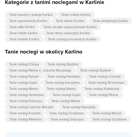
Kategorie z tanimi noclegami w Karlinie
Tanie kwatery i pokoje Karlino
Tanie motele Karlino
Tanie apartamenty Karlino
Tanie domki Karlino
Tanie pensjonaty Karlino
Tanie wille Karlino
Tanie ośrodki wypoczynkowe Karlino
Tanie hotele Karlino
Tanie domy wakacyjne Karlino
Tanie hostele Karlino
Tanie noclegi pracownicze Karlino
Tanie noclegi w okolicy Karlino
Tanie noclegi Chłopy
Tanie noclegi Będzino
Tanie noclegi Pleśna k. Ustronia Morskiego
Tanie noclegi Świdwin
Tanie noclegi Rymań
Tanie noclegi Niedalino
Tanie noclegi Unieście
Tanie noclegi Gąski
Tanie noclegi Korzystno
Tanie noclegi Strzeżenice
Tanie noclegi Mielno
Tanie noclegi Mielno
Tanie noclegi Kołobrzeg
Tanie noclegi Sarbinowo
Tanie noclegi Gąski
Tanie noclegi Pleśna
Tanie noclegi Dobrzyca
Tanie noclegi Mielno
Tanie noclegi Ustronie Morskie
Tanie noclegi Sianożęty
Tanie noclegi Koszalin
Tanie noclegi Grzybowo
Tanie noclegi Mścice
Tanie noclegi Mielenko
Tanie noclegi Dobrzyca
Tanie noclegi Grzybowo