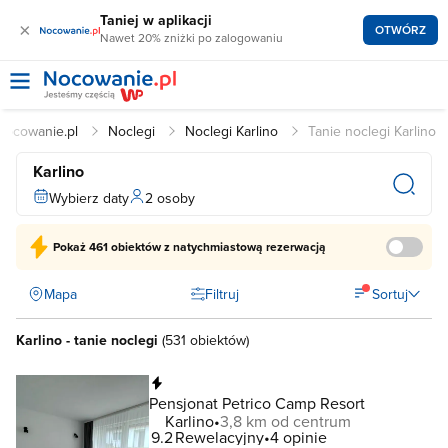
Taniej w aplikacji
×
OTWÓRZ
Nawet 20% zniżki po zalogowaniu
Nocowanie.pl
Noclegi
Noclegi Karlino
Tanie noclegi Karlino
Karlino
Wybierz daty
2 osoby
Pokaż
461 obiektów
z natychmiastową rezerwacją
Mapa
Filtruj
Sortuj
Karlino - tanie noclegi
(
531 obiektów
)
Natychmiastowa rezerwacja
Pensjonat Petrico Camp Resort
Karlino
3,8 km od centrum
9.2
Rewelacyjny
4 opinie