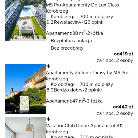
MS Pro Apartamenty De Lux Class
Kołobrzeg
Kołobrzeg
700 m od plaży
9.2
Rewelacyjny
126 opinii
2
Apartament:
38 m
2 łóżka
Bezpłatna anulacja
Bez przedpłaty
od
419 zł
za 1 noc, 2 osoby
Natychmiastowa rezerwacja
Apartamenty Zielone Tarasy by MS Pro
Kołobrzeg
Kołobrzeg
700 m od plaży
8.9
Bardzo dobry
2 opinie
2
Apartament:
47 m
3 łóżka
od
442 zł
za 1 noc, 2 osoby
Natychmiastowa rezerwacja
VacationClub Diune Apartament 411
Kołobrzeg
Kołobrzeg
300 m od plaży