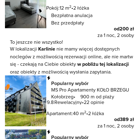
2
Pokój:
12 m
2 łóżka
Bezpłatna anulacja
Bez przedpłaty
od
200 zł
za 1 noc, 2 osoby
To jeszcze nie wszystko!
W lokalizacji
Karlinie
nie mamy więcej dostępnych
noclegów z możliwością rezerwacji online, ale nie martw
się - czekają na Ciebie obiekty
w pobliżu tej lokalizacji
oraz obiekty z możliwością wysłania zapytania.
Natychmiastowa rezerwacja
Popularny wybór
MS Pro Apartamenty KOŁO BRZEGU
Kołobrzeg
900 m od plaży
9.8
Rewelacyjny
22 opinie
2
Apartament:
40 m
2 łóżka
od
389 zł
za 1 noc, 2 osoby
Natychmiastowa rezerwacja
Popularny wybór