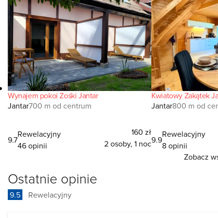
Wynajem pokoi Zośki Jantar
Kwiatowy Zakątek Ja
Jantar
700 m od centrum
Jantar
800 m od ce
160 zł
Rewelacyjny
Rewelacyjny
9.7
9.9
2 osoby, 1 noc
46 opinii
8 opinii
Zobacz ws
Ostatnie opinie
9.5
Rewelacyjny