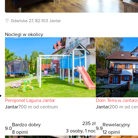
Gdańska
27, 82-103
Jantar
Noclegi w okolicy
Pensjonat Laguna Jantar
Dom Terra w Jantarz
Jantar
700 m od centrum
Jantar
200 m od ce
235 zł
Bardzo dobry
Rewelacyjny
9.0
9.9
3 osoby, 1 noc
8 opinii
12 opinii