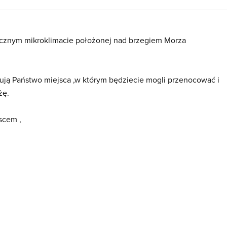
ficznym mikroklimacie położonej nad brzegiem Morza
ują Państwo miejsca ,w którym będziecie mogli przenocować i
żę.
scem ,