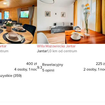
ntar
Willa Mazowiecka Jantar
ntrum
Jantar
1,0 km od centrum
400 zł
225 z
Rewelacyjny
9.3
4 osoby, 1 noc
2 osoby, 1 no
5 opinii
zystkie (359)