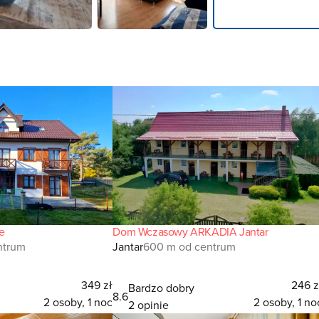
e
Dom Wczasowy ARKADIA Jantar
ntrum
Jantar
600 m od centrum
349 zł
246 z
Bardzo dobry
8.6
2 osoby, 1 noc
2 osoby, 1 no
2 opinie