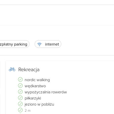
płatny parking
internet
Rekreacja
nordic walking
wędkarstwo
wypożyczalnia rowerów
piłkarzyki
jezioro w pobliżu
2 m