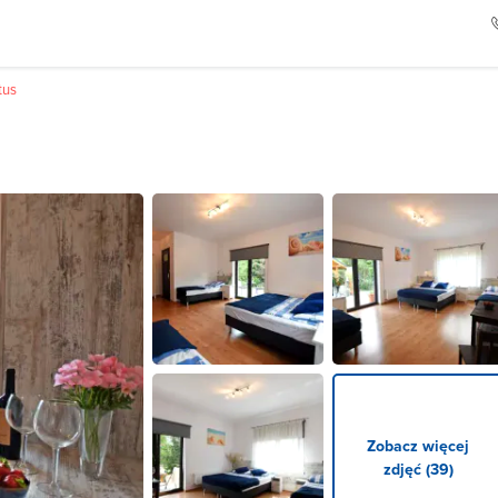
tus
Zobacz więcej
zdjęć (39)