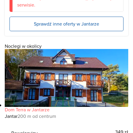
serwisie.
Sprawdź inne oferty w Jantarze
Noclegi w okolicy
Dom Terra w Jantarze
Jantar
200 m od centrum
349 zł
Rewelacyjny