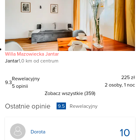
Willa Mazowiecka Jantar
Jantar
1,0 km od centrum
225 zł
Rewelacyjny
9.3
2 osoby, 1 noc
5 opinii
Zobacz wszystkie (359)
Ostatnie opinie
9.5
Rewelacyjny
10
Dorota