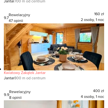
Jantar
700 m od centrum
160 zł
Rewelacyjny
9.7
2 osoby, 1 noc
47 opinii
Kwiatowy Zakątek Jantar
Jantar
800 m od centrum
400 zł
Rewelacyjny
9.9
4 osoby, 1 noc
8 opinii