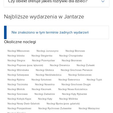
Czy obiekt oferuje jakieś rozrywki dla dzieci?
Najbliższe wydarzenia w Jantarze
Nie znaleziono w tym terminie żadnych wydarzeń
Okoliczne noclegi
Noclegi Mikoszewo
Noclegi Junoszyno
Noclegi Bronowo
Noclegi Izbiska
Noclegi Stegienka
Noclegi Chorążówka
Noclegi Stegna
Noclegi Przemysław
Noclegi Broniewo
Noclegi Popowo (pow. lęborski)
Noclegi Drewnica
Noclegi Żuławki
Noclegi Wiśniówka
Noclegi Głobica
Noclegi Grochowo Pierwsze
Noclegi Szkarpawa
Noclegi Niedźwiedzica
Noclegi Sobieszewo
Noclegi Rybina
Noclegi Sztutowo
Noclegi Świerznica
Noclegi Tujsk
Noclegi Trzcinisko
Noclegi Nowotna
Noclegi Grochowo Drugie
Noclegi Błotnik
Noclegi Kiezmark
Noclegi Nowa Kościelnica
Noclegi Szerzawa
Noclegi Zadwórze
Noclegi Kąty Rybackie
Noclegi Kobyla Kępa
Noclegi Kąty
Noclegi Wiślinka
Noclegi Nowy Dwór Gdański
Noclegi Bystra (pow. gdański)
Noclegi Przejazdowo
Noclegi Rychnowo Żuławskie
Noclegi Marzęcino