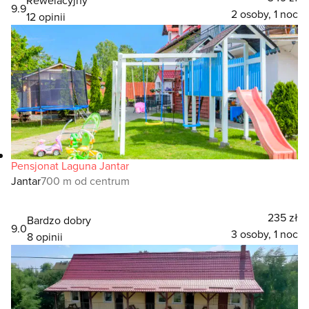
9.9
2 osoby, 1 noc
12 opinii
Pensjonat Laguna Jantar
Jantar
700 m od centrum
235 zł
Bardzo dobry
9.0
3 osoby, 1 noc
8 opinii