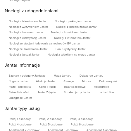
Noclegi Cieplice
Noclegi z udogodnieniami
Noclegi z telewizorem Jantar
Noclegi z parkingiem Jantar
Noclegi z wyżywieniem Jantar
Noclegi z placem zabaw Jantar
Noclegi z basenem Jantar
Noclegi z kominkiem Jantar
Noclegi z klimatyzacją Jantar
Noclegi z internetem Jantar
Noclegi ze stacjami ładowania samochodów EV Jantar
Noclegi ze śniadaniem Jantar
Bon turystyczny Jantar
Noclegi z jacuzzi Jantar
Noclegi z widokiem na morze Jantar
Jantar informacje
Szukam noclegu w Jantarze
Mapa Jantaru
Dojazd do Jantaru
Pogoda Jantar
Atrakcje Jantar
Atrakcje
Muzea
Parki rozrywki
Plaże i kąpieliska
Konie i kuligi
Trasy spacerowe
Restauracje
Pełna lista ofert
Jantar Zdjęcia
Rozkład jazdy Jantar
Jantar Ulice
Odległości Jantar
Jantar typy usług
Pokój 1-osobowy
Pokój 2-osobowy
Pokój 3-osobowy
Pokój 4-osobowy
Pokój 5-osobowy
Pokój 6-osobowy
Apartament 2-osobowy
Apartament 3-osobowy
Apartament 4-osobowy