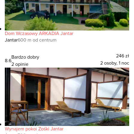
Dom Wczasowy ARKADIA Jantar
Jantar
600 m od centrum
246 zł
Bardzo dobry
8.6
2 osoby, 1 noc
2 opinie
Wynajem pokoi Zośki Jantar