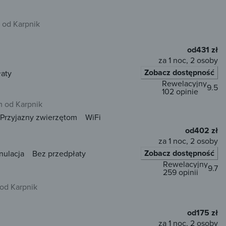
 od Karpnik
od
431 zł
za 1 noc, 2 osoby
Zobacz dostępność
łaty
Rewelacyjny
9.5
102 opinie
m od Karpnik
Przyjazny zwierzętom
WiFi
od
402 zł
za 1 noc, 2 osoby
Zobacz dostępność
nulacja
Bez przedpłaty
Rewelacyjny
9.7
259 opinii
 od Karpnik
od
175 zł
za 1 noc, 2 osoby