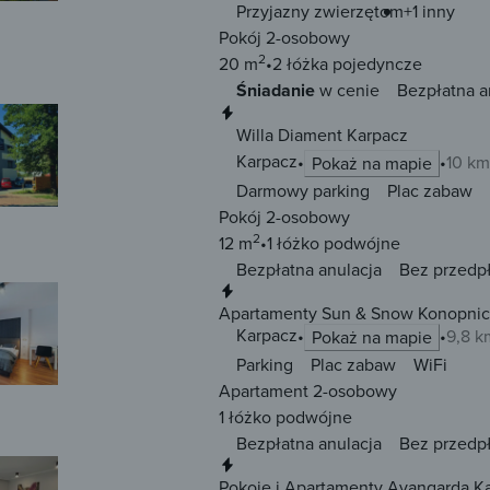
Przyjazny zwierzętom
+1 inny
Pokój 2-osobowy
2
20 m
2 łóżka
pojedyncze
Śniadanie
w cenie
Bezpłatna a
Natychmiastowa rezerwacja
Willa Diament Karpacz
Karpacz
10 km
Pokaż na mapie
Darmowy parking
Plac zabaw
Pokój 2-osobowy
2
12 m
1 łóżko
podwójne
Bezpłatna anulacja
Bez przedp
Natychmiastowa rezerwacja
Apartamenty Sun & Snow Konopnick
Karpacz
9,8 k
Pokaż na mapie
Parking
Plac zabaw
WiFi
Apartament 2-osobowy
1 łóżko
podwójne
Bezpłatna anulacja
Bez przedp
Natychmiastowa rezerwacja
Pokoje i Apartamenty Avangarda K