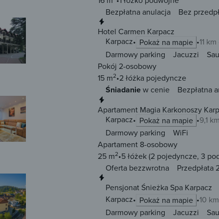
16 m
1 łóżko
podwójne
Bezpłatna anulacja
Bez przedp
Natychmiastowa rezerwacja
Hotel Carmen Karpacz
Karpacz
11 km
Pokaż na mapie
Darmowy parking
Jacuzzi
Sa
Pokój 2-osobowy
2
15 m
2 łóżka
pojedyncze
Śniadanie
w cenie
Bezpłatna a
Natychmiastowa rezerwacja
Apartament Magia Karkonoszy Kar
Karpacz
9,1 k
Pokaż na mapie
Darmowy parking
WiFi
Apartament 8-osobowy
2
25 m
5 łóżek
(2 pojedyncze, 3 po
Oferta bezzwrotna
Przedpłata 
Natychmiastowa rezerwacja
Pensjonat Śnieżka Spa Karpacz
Karpacz
10 km
Pokaż na mapie
Darmowy parking
Jacuzzi
Sa