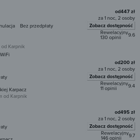
od
447 zł
za 1 noc, 2 osoby
Zobacz dostępność
nulacja
Bez przedpłaty
Rewelacyjny
9.6
130 opinii
 od Karpnik
WiFi
od
200 zł
za 1 noc, 2 osoby
Zobacz dostępność
łaty
Rewelacyjny
9.4
11 opinii
iej Karpacz
m od Karpnik
od
495 zł
za 1 noc, 2 osoby
Zobacz dostępność
łaty
Rewelacyjny
9.7
146 opinii
arpacz