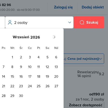
6 82 96
Zaloguj się
Dodaj obiekt
8:00-20:00 · sb-nd 9:00-17:00
Szukaj
2 osoby
Wrzesień
Pn
Wt
Śr
Cz
Pt
So
Nd
1
2
3
4
5
6
Sortuj:
Cena (od najniższej)
7
8
9
10
11
12
13
Rewelacyjny
9.2
14 opinii
14
15
16
17
18
19
20
m od centrum
21
22
23
24
25
26
27
Przyjazny zwierzętom
WiFi
od
190 zł
28
29
30
za 1 noc, 2 osoby
Zobacz dostępność
łaty