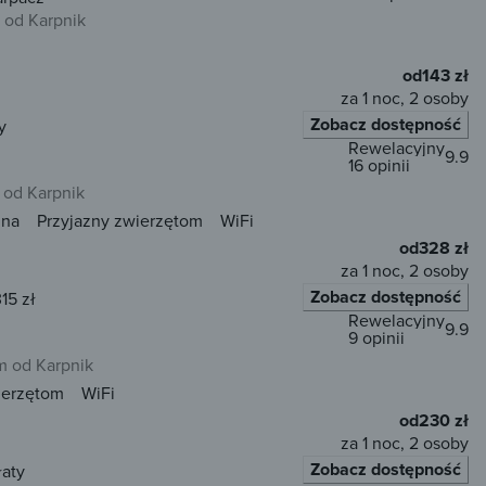
 od Karpnik
od
143 zł
za 1 noc, 2 osoby
Zobacz dostępność
y
Rewelacyjny
9.9
16 opinii
 od Karpnik
una
Przyjazny zwierzętom
WiFi
od
328 zł
za 1 noc, 2 osoby
Zobacz dostępność
15 zł
Rewelacyjny
9.9
9 opinii
m od Karpnik
ierzętom
WiFi
od
230 zł
za 1 noc, 2 osoby
Zobacz dostępność
łaty