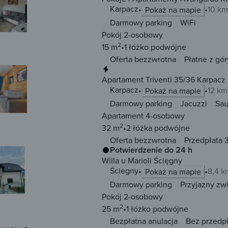
Karpacz
10 km
Pokaż na mapie
Darmowy parking
WiFi
Pokój 2-osobowy
2
15 m
1 łóżko
podwójne
Oferta bezzwrotna
Płatne z gór
Natychmiastowa rezerwacja
Apartament Triventi 35/36 Karpacz
Karpacz
12 km
Pokaż na mapie
Darmowy parking
Jacuzzi
Sa
Apartament 4-osobowy
2
32 m
2 łóżka
podwójne
Oferta bezzwrotna
Przedpłata 3
Potwierdzenie do 24 h
Willa u Marioli Ścięgny
Ściegny
8,4 k
Pokaż na mapie
Darmowy parking
Przyjazny zw
Pokój 2-osobowy
2
25 m
1 łóżko
podwójne
Bezpłatna anulacja
Bez przedp