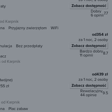
Zobacz dostępność
łaty
Dobry
7.7
6 opinii
 od Karpnik
una
Przyjazny zwierzętom
WiFi
od
354 zł
za 1 noc, 2 osoby
Zobacz dostępność
nulacja
Bez przedpłaty
Bardzo dobry
8.7
11 opinii
pacz
m od Karpnik
od
439 zł
za 1 noc, 2 osoby
dwójne)
Zobacz dostępność
255 zł
Rewelacyjny
9.5
44 opinie
 od Karpnik
una
Plac zabaw