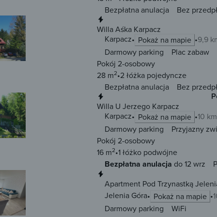
Bezpłatna anulacja
Bez przedp
Natychmiastowa rezerwacja
Willa Aśka Karpacz
Karpacz
9,9 k
Pokaż na mapie
Darmowy parking
Plac zabaw
Pokój 2-osobowy
2
28 m
2 łóżka
pojedyncze
Bezpłatna anulacja
Bez przedp
Natychmiastowa rezerwacja
P
Willa U Jerzego Karpacz
Karpacz
10 km
Pokaż na mapie
Darmowy parking
Przyjazny zw
Pokój 2-osobowy
2
16 m
1 łóżko
podwójne
Bezpłatna anulacja
do 12 wrz
P
Natychmiastowa rezerwacja
Apartment Pod Trzynastką Jeleni
Jelenia Góra
1
Pokaż na mapie
Darmowy parking
WiFi