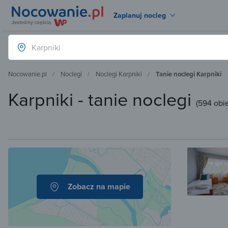
Zaplanuj nocleg
Nocowanie.pl
Noclegi
Noclegi Karpniki
Tanie noclegi Karpniki
Karpniki - tanie noclegi
(
594 obi
Zobacz na mapie