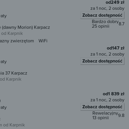
od
249 zł
za 1 noc, 2 osoby
Zobacz dostępność
łaty
Bardzo dobry
8.7
25 opinii
(dawny Morion) Karpacz
 od Karpnik
jazny zwierzętom
WiFi
od
147 zł
za 1 noc, 2 osoby
Zobacz dostępność
łaty
ia 37 Karpacz
 od Karpnik
od
1 839 zł
za 1 noc, 2 osoby
)
Zobacz dostępność
łaty
Rewelacyjny
9.8
13 opinii
ec
m od Karpnik