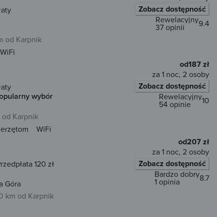
Zobacz dostępność
łaty
Rewelacyjny
9.4
37 opinii
m od Karpnik
WiFi
od
187 zł
za 1 noc, 2 osoby
Zobacz dostępność
łaty
opularny wybór
Rewelacyjny
10
54 opinie
 od Karpnik
ierzętom
WiFi
od
207 zł
za 1 noc, 2 osoby
Zobacz dostępność
rzedpłata 120 zł
Bardzo dobry
8.7
1 opinia
a Góra
0 km od Karpnik