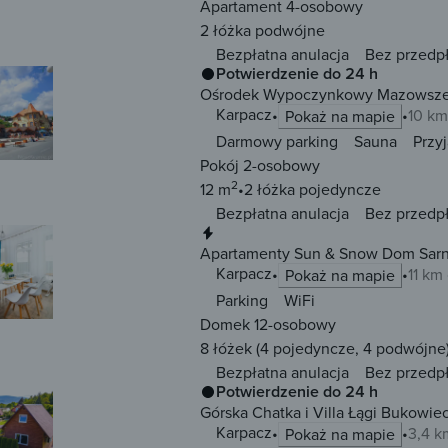
Apartament 4-osobowy
2 łóżka
podwójne
Bezpłatna anulacja
Bez przedp
Potwierdzenie do 24 h
Ośrodek Wypoczynkowy Mazowsze 
Karpacz
10 km
Pokaż na mapie
Darmowy parking
Sauna
Przy
Pokój 2-osobowy
2
12 m
2 łóżka
pojedyncze
Bezpłatna anulacja
Bez przedp
Natychmiastowa rezerwacja
Apartamenty Sun & Snow Dom Sarn
Karpacz
11 km
Pokaż na mapie
Parking
WiFi
Domek 12-osobowy
8 łóżek
(4 pojedyncze, 4 podwójne
Bezpłatna anulacja
Bez przedp
Potwierdzenie do 24 h
Górska Chatka i Villa Łągi Bukowi
Karpacz
3,4 k
Pokaż na mapie