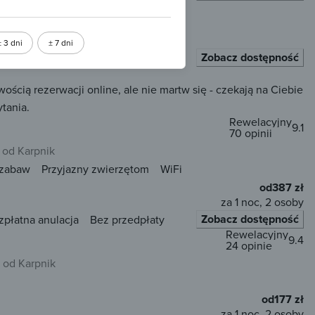
iki
m od centrum
± 3 dni
± 7 dni
ierzętom
WiFi
Zobacz dostępność
cią rezerwacji online, ale nie martw się - czekają na Ciebie
tania.
Rewelacyjny
9.1
70 opinii
 od Karpnik
 zabaw
Przyjazny zwierzętom
WiFi
od
387 zł
za 1 noc, 2 osoby
Zobacz dostępność
zpłatna anulacja
Bez przedpłaty
Rewelacyjny
9.4
24 opinie
 od Karpnik
od
177 zł
za 1 noc, 2 osoby