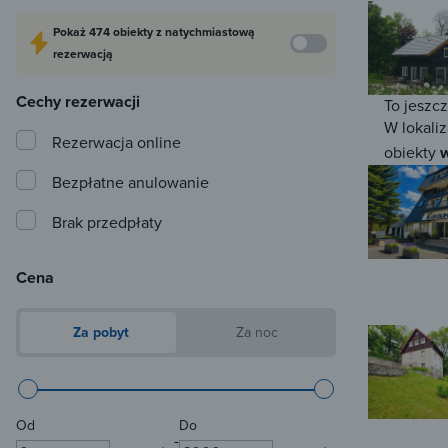
Pokaż
474 obiekty
z natychmiastową
rezerwacją
Cechy rezerwacji
To jeszc
W lokaliz
Rezerwacja online
obiekty
w
Bezpłatne anulowanie
Brak przedpłaty
Cena
Za pobyt
Za noc
Od
Do
-