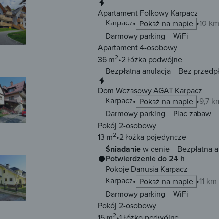
Natychmiastowa rezerwacja
Apartament Folkowy Karpacz
Karpacz
10 km
Pokaż na mapie
Darmowy parking
WiFi
Apartament 4-osobowy
2
36 m
2 łóżka
podwójne
Bezpłatna anulacja
Bez przedp
Natychmiastowa rezerwacja
Dom Wczasowy AGAT Karpacz
Karpacz
9,7 k
Pokaż na mapie
Darmowy parking
Plac zabaw
Pokój 2-osobowy
2
13 m
2 łóżka
pojedyncze
Śniadanie
w cenie
Bezpłatna a
Potwierdzenie do 24 h
Pokoje Danusia Karpacz
Karpacz
11 km
Pokaż na mapie
Darmowy parking
WiFi
Pokój 2-osobowy
2
15 m
1 łóżko
podwójne