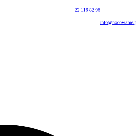
zych atrakcji regionu. Wśród nich warto wymienić średniowieczną
krótkiej jeździe samochodem. Obiekt jest także dobrym punktem start
22 116 82 96
dzić interaktywne muzeum Karkonoskie Tajemnice.
info@nocowanie.p