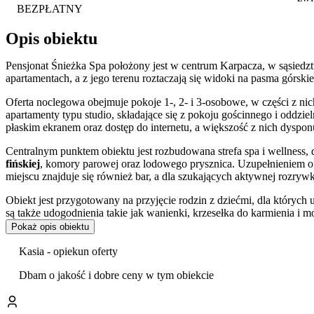
BEZPŁATNY
Opis obiektu
Pensjonat Śnieżka Spa położony jest w centrum Karpacza, w sąsiedz
apartamentach, a z jego terenu roztaczają się widoki na pasma górskie
Oferta noclegowa obejmuje pokoje 1-, 2- i 3-osobowe, w części z ni
apartamenty typu studio, składające się z pokoju gościnnego i oddziel
płaskim ekranem oraz dostęp do internetu, a większość z nich dyspo
Centralnym punktem obiektu jest rozbudowana strefa spa i wellness, 
fińskiej
, komory parowej oraz lodowego prysznica. Uzupełnieniem ofe
miejscu znajduje się również bar, a dla szukających aktywnej rozryw
Obiekt jest przygotowany na przyjęcie rodzin z dziećmi, dla których
są także udogodnienia takie jak wanienki, krzesełka do karmienia i
parking
, windę oraz przechowalnię bagażu. Personel posługuje się j
Pokaż opis obiektu
Goście szczególnie wysoko oceniają czystość, profesjonalizm person
Kasia - opiekun oferty
Centralne położenie pensjonatu w Karpaczu zapewnia łatwy dostęp do 
Dbam o jakość i dobre ceny w tym obiekcie
krótkiego spaceru znajduje się główny
deptak miejski
, a w pobliżu 
widokowy i cel spacerów.