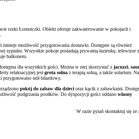
twie rzeki Łomniczki. Obiekt oferuje zakwaterowanie w pokojach i
.
ch istnieje możliwość przygotowania dostawki. Dostępne są również
nej sypialni. Wszystkie pokoje posiadają prywatną łazienkę, telewizor 
nuje balkonem.
dostępna dla wszystkich gości. Można w niej skorzystać z
jacuzzi
,
sau
rty relaksacyjnej jest
grota solna
z terapią solną, a także solarium. N
ki przygotowano stół bilardowy.
 urządzono
pokój do zabaw dla dzieci
oraz kącik z zabawkami. Dostę
 możliwość podgrzania posiłków. Do dyspozycji gości oddano
własny
ęzykiem polskim, angielskim i niemieckim.
elu oraz jakość świadczonych usług.
W razie pytań skontaktuj się ze
infrastruktury miejskiej oraz szlaków turystycznych. W odległości
zlokalizowana jest także Zapora na Łomnicy, stanowiąca popularny pun