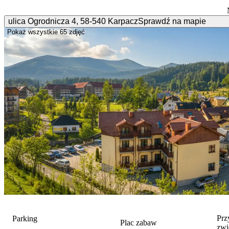
ulica Ogrodnicza
4
,
58-540
Karpacz
Sprawdź na mapie
Pokaż wszystkie
65 zdjęć
Prz
Parking
Plac zabaw
zwi