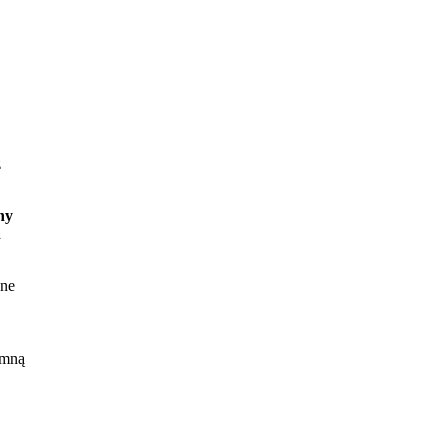
z
ny
a
pne
 mną
kt