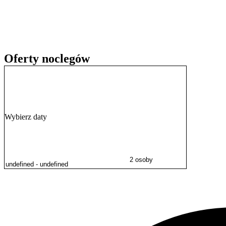
Lokalizacja stanowi dogodną bazę wypadową do zwiedzania najwięks
Świątynię Wang, do której można dotrzeć po dłuższym spacerze lub 
dla wycieczek na Śnieżkę. Rodziny z dziećmi mogą natomiast odwie
Oferty noclegów
Wybierz daty
2 osoby