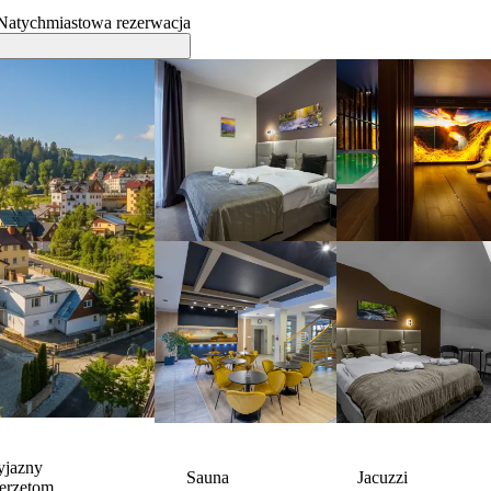
Natychmiastowa rezerwacja
yjazny
Sauna
Jacuzzi
erzętom