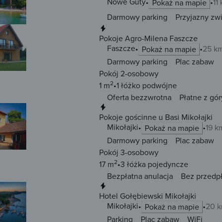
Nowe Guty
11
Pokaż na mapie
Darmowy parking
Przyjazny zw
Natychmiastowa rezerwacja
Pokoje Agro-Milena Faszcze
Faszcze
25 km
Pokaż na mapie
Darmowy parking
Plac zabaw
Pokój 2-osobowy
2
1 m
1 łóżko
podwójne
Oferta bezzwrotna
Płatne z gór
Natychmiastowa rezerwacja
Pokoje gościnne u Basi Mikołajki
Mikołajki
19 k
Pokaż na mapie
Darmowy parking
Plac zabaw
Pokój 3-osobowy
2
17 m
3 łóżka
pojedyncze
Bezpłatna anulacja
Bez przedp
Natychmiastowa rezerwacja
Hotel Gołębiewski Mikołajki
Mikołajki
20 k
Pokaż na mapie
Parking
Plac zabaw
WiFi