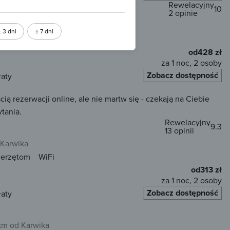
Rewelacyjny
10
2 opinie
d centrum
± 3 dni
± 7 dni
WiFi
od
428 zł
za 1 noc, 2 osoby
Zobacz dostępność
łaty
 rezerwacji online, ale nie martw się - czekają na Ciebie
tania.
Rewelacyjny
9.3
13 opinii
 Karwika
ierzętom
WiFi
od
313 zł
za 1 noc, 2 osoby
Zobacz dostępność
łaty
km od Karwika