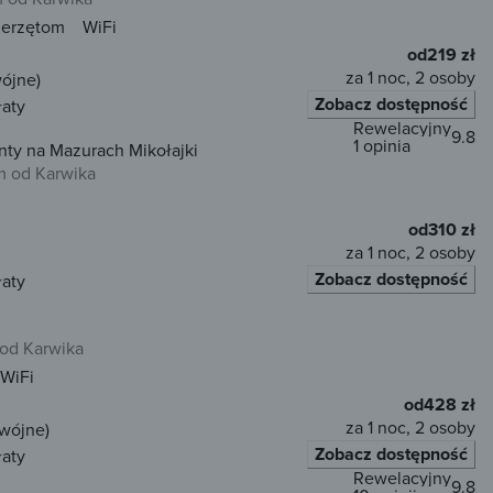
ierzętom
WiFi
od
219 zł
za 1 noc, 2 osoby
wójne)
Zobacz dostępność
łaty
Rewelacyjny
9.8
1 opinia
nty na Mazurach Mikołajki
m od Karwika
od
310 zł
za 1 noc, 2 osoby
Zobacz dostępność
łaty
od Karwika
WiFi
od
428 zł
za 1 noc, 2 osoby
dwójne)
Zobacz dostępność
łaty
Rewelacyjny
9.8