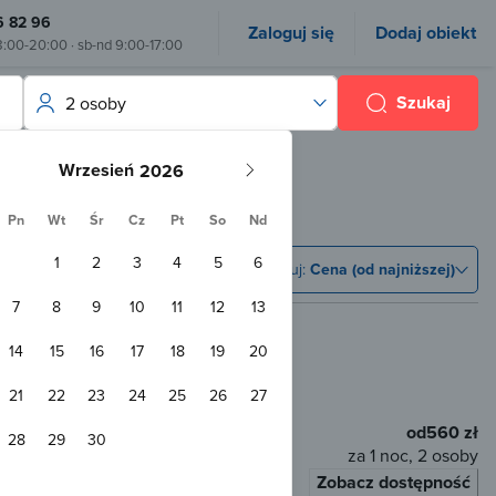
6 82 96
Zaloguj się
Dodaj obiekt
8:00-20:00 · sb-nd 9:00-17:00
Szukaj
2 osoby
Wrzesień
Pn
Wt
Śr
Cz
Pt
So
Nd
1
2
3
4
5
6
Sortuj:
Cena (od najniższej)
7
8
9
10
11
12
13
14
15
16
17
18
19
20
od centrum
21
22
23
24
25
26
27
od
560 zł
28
29
30
za 1 noc, 2 osoby
Zobacz dostępność
łaty