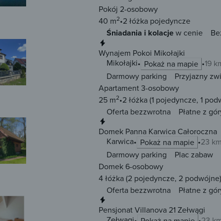
Pokój 2-osobowy
2
40 m
2 łóżka
pojedyncze
Śniadania i kolacje
w cenie
Be
Natychmiastowa rezerwacja
Wynajem Pokoi Mikołajki
Mikołajki
19 k
Pokaż na mapie
Darmowy parking
Przyjazny zw
Apartament 3-osobowy
2
25 m
2 łóżka
(1 pojedyncze, 1 pod
Oferta bezzwrotna
Płatne z gór
Natychmiastowa rezerwacja
Domek Panna Karwica Całoroczna
Karwica
23 km
Pokaż na mapie
Darmowy parking
Plac zabaw
Domek 6-osobowy
4 łóżka
(2 pojedyncze, 2 podwójne
Oferta bezzwrotna
Płatne z gór
Natychmiastowa rezerwacja
Pensjonat Villanova 21 Zełwągi
Zełwągi
23 km
Pokaż na mapie