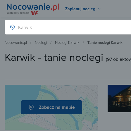
Zaplanuj nocleg
Nocowanie.pl
Noclegi
Noclegi Karwik
Tanie noclegi Karwik
Karwik - tanie noclegi
(
97 obiektó
Zobacz na mapie