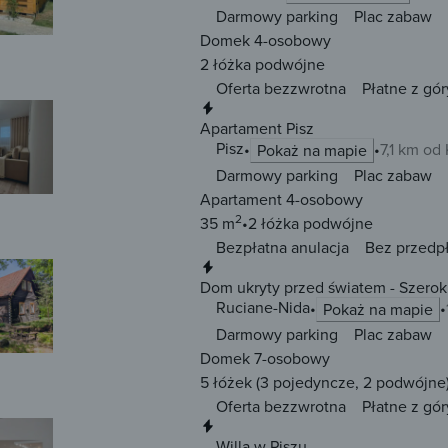
Darmowy parking
Plac zabaw
Domek 4-osobowy
2 łóżka
podwójne
Oferta bezzwrotna
Płatne z gór
Natychmiastowa rezerwacja
Apartament Pisz
Pisz
7,1 km od
Pokaż na mapie
Darmowy parking
Plac zabaw
Apartament 4-osobowy
2
35 m
2 łóżka
podwójne
Bezpłatna anulacja
Bez przedp
Natychmiastowa rezerwacja
Dom ukryty przed światem - Szerok
Ruciane-Nida
Pokaż na mapie
Darmowy parking
Plac zabaw
Domek 7-osobowy
5 łóżek
(3 pojedyncze, 2 podwójne
Oferta bezzwrotna
Płatne z gór
Natychmiastowa rezerwacja
Willa w Piszu