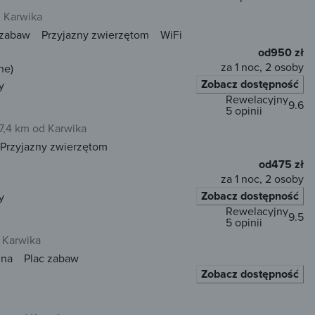
 Karwika
 zabaw
Przyjazny zwierzętom
WiFi
od
950 zł
za 1 noc, 2 osoby
ne)
Zobacz dostępność
y
Rewelacyjny
9.6
5 opinii
7,4 km od Karwika
Przyjazny zwierzętom
od
475 zł
za 1 noc, 2 osoby
Zobacz dostępność
y
Rewelacyjny
9.5
5 opinii
 Karwika
una
Plac zabaw
Zobacz dostępność