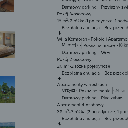
Darmowy parking
Przyjazny zw
Pokój 3-osobowy
2
15 m
2 łóżka
(1 pojedyncze, 1 pod
Bezpłatna anulacja
Bez przedp
Natychmiastowa rezerwacja
Willa Kormoran - Pokoje i Apartame
Mikołajki
18 k
Pokaż na mapie
Darmowy parking
WiFi
Pokój 2-osobowy
2
20 m
2 łóżka
pojedyncze
Bezpłatna anulacja
Bez przedp
Natychmiastowa rezerwacja
Apartamenty w Rostkach
Orzysz
24 km 
Pokaż na mapie
Darmowy parking
Plac zabaw
Apartament 4-osobowy
2
38 m
3 łóżka
(2 pojedyncze, 1 po
Bezpłatna anulacja
Bez przedp
Natychmiastowa rezerwacja