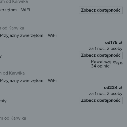
 km od Karwika
ierzętom
WiFi
Zobacz dostępność
 od Karwika
Przyjazny zwierzętom
WiFi
od
175 zł
za 1 noc, 2 osoby
Zobacz dostępność
y
Rewelacyjny
9.9
34 opinie
m od Karwika
Przyjazny zwierzętom
WiFi
od
224 zł
za 1 noc, 2 osoby
Zobacz dostępność
łaty
m od Karwika