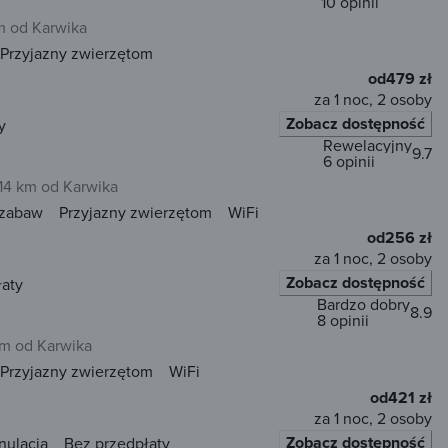
10 opinii
m od Karwika
Przyjazny zwierzętom
od
479 zł
za 1 noc, 2 osoby
Zobacz dostępność
y
Rewelacyjny
9.7
6 opinii
14 km od Karwika
 zabaw
Przyjazny zwierzętom
WiFi
od
256 zł
za 1 noc, 2 osoby
Zobacz dostępność
łaty
Bardzo dobry
8.9
8 opinii
m od Karwika
Przyjazny zwierzętom
WiFi
od
421 zł
za 1 noc, 2 osoby
Zobacz dostępność
nulacja
Bez przedpłaty