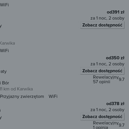
WiFi
od
391 zł
za 1 noc, 2 osoby
Zobacz dostępność
y
 Karwika
WiFi
od
350 zł
za 1 noc, 2 osoby
Zobacz dostępność
łaty
Rewelacyjny
9.7
57 opinii
i Bór
11 km od Karwika
Przyjazny zwierzętom
WiFi
od
378 zł
za 1 noc, 2 osoby
)
Zobacz dostępność
y
Rewelacyjny
9.7
1 opinia