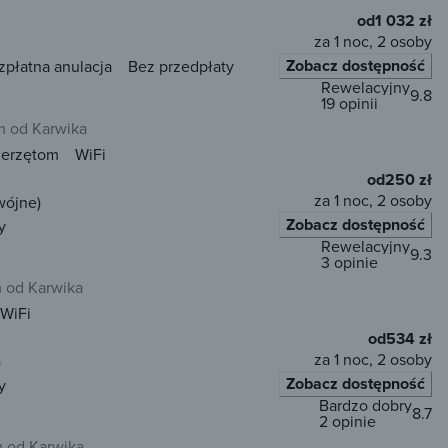
od
1 032 zł
za 1 noc, 2 osoby
Zobacz dostępność
zpłatna anulacja
Bez przedpłaty
Rewelacyjny
9.8
19 opinii
m od Karwika
ierzętom
WiFi
od
250 zł
za 1 noc, 2 osoby
wójne)
Zobacz dostępność
y
Rewelacyjny
9.3
3 opinie
 od Karwika
WiFi
od
534 zł
za 1 noc, 2 osoby
)
Zobacz dostępność
y
Bardzo dobry
8.7
2 opinie
 od Karwika