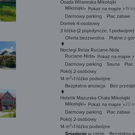
Osada Wilaneska Mikołajki
Mikołajki
19 k
Pokaż na mapie
Darmowy parking
Plac zabaw
Domek 4-osobowy
3 łóżka
(2 pojedyncze, 1 podwójne)
Oferta bezzwrotna
Płatne z gór
Natychmiastowa rezerwacja
Noclegi Relax Ruciane-Nida
Ruciane-Nida
Pokaż na mapie
Darmowy parking
Sauna
Plac
Pokój 2-osobowy
2
14 m
1 łóżko
podwójne
Bezpłatna anulacja
Bez przedp
Natychmiastowa rezerwacja
Hotelik Mazurska Chata Mikołajki
Mikołajki
20 k
Pokaż na mapie
Darmowy parking
Plac zabaw
Pokój 2-osobowy
2
14 m
1 łóżko
podwójne
Śniadanie
w cenie
Bezpłatna a