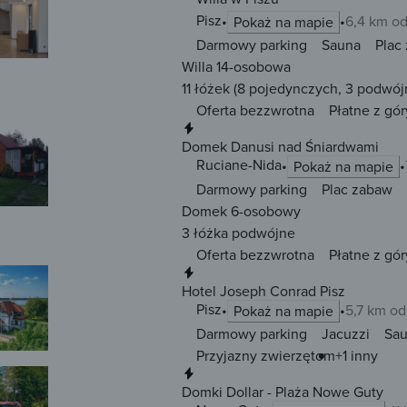
Pisz
6,4 km od
Pokaż na mapie
Darmowy parking
Sauna
Plac
Willa 14-osobowa
11 łóżek
(8 pojedynczych, 3 podwój
Oferta bezzwrotna
Płatne z gór
Natychmiastowa rezerwacja
Domek Danusi nad Śniardwami
Ruciane-Nida
Pokaż na mapie
Darmowy parking
Plac zabaw
Domek 6-osobowy
3 łóżka
podwójne
Oferta bezzwrotna
Płatne z gór
Natychmiastowa rezerwacja
Hotel Joseph Conrad Pisz
Pisz
5,7 km od
Pokaż na mapie
Darmowy parking
Jacuzzi
Sa
Przyjazny zwierzętom
+1 inny
Natychmiastowa rezerwacja
Domki Dollar - Plaża Nowe Guty