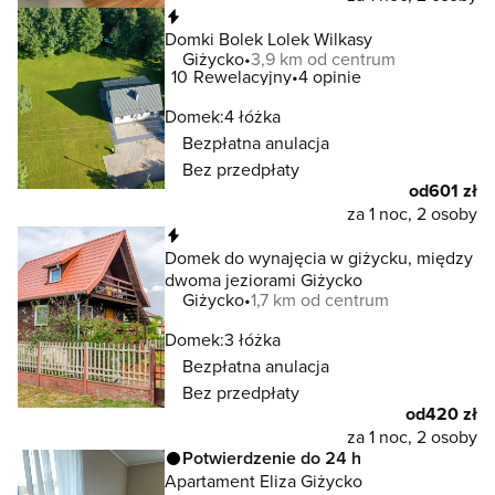
Natychmiastowa rezerwacja
Domki Bolek Lolek Wilkasy
Giżycko
3,9 km od centrum
10
Rewelacyjny
4 opinie
Domek:
4 łóżka
Bezpłatna anulacja
Bez przedpłaty
od
601 zł
za 1 noc, 2 osoby
Natychmiastowa rezerwacja
Domek do wynajęcia w giżycku, między
dwoma jeziorami Giżycko
Giżycko
1,7 km od centrum
Domek:
3 łóżka
Bezpłatna anulacja
Bez przedpłaty
od
420 zł
za 1 noc, 2 osoby
Potwierdzenie do 24 h
Apartament Eliza Giżycko