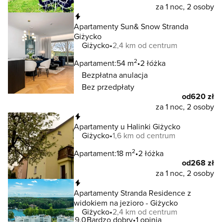
za 1 noc, 2 osoby
Natychmiastowa rezerwacja
Apartamenty Sun& Snow Stranda
Giżycko
Giżycko
2,4 km od centrum
2
Apartament:
54 m
2 łóżka
Bezpłatna anulacja
Bez przedpłaty
od
620 zł
za 1 noc, 2 osoby
Natychmiastowa rezerwacja
Apartamenty u Halinki Giżycko
Giżycko
1,6 km od centrum
2
Apartament:
18 m
2 łóżka
od
268 zł
za 1 noc, 2 osoby
Natychmiastowa rezerwacja
Apartamenty Stranda Residence z
widokiem na jezioro - Giżycko
Giżycko
2,4 km od centrum
9.0
Bardzo dobry
1 opinia