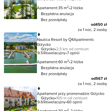
2
Apartament:
35 m
2 łóżka
Bezpłatna anulacja
Bez przedpłaty
od
450 zł
za 1 noc, 2 osoby
Natychmiastowa rezerwacja
Nautica Resort by Q4Apartments
Giżycko
Giżycko
2,5 km od centrum
9.5
Rewelacyjny
7 opinii
2
Apartament:
60 m
2 łóżka
Bezpłatna anulacja
Bez przedpłaty
od
567 zł
za 1 noc, 2 osoby
Natychmiastowa rezerwacja
Apartament przy promenadzie Giżycko
Giżycko
100 m od centrum
9.6
Rewelacyjny
60 opinii
2
Apartament:
30 m
2 łóżka