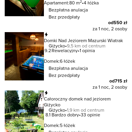
2
Apartament:
80 m
4 łóżka
Bezpłatna anulacja
Bez przedpłaty
od
550 zł
za 1 noc, 2 osoby
Natychmiastowa rezerwacja
Domki Nad Jeziorem Mazurski Wiatrak
Giżycko
9,5 km od centrum
9.2
Rewelacyjny
1 opinia
Domek:
6 łóżek
Bezpłatna anulacja
Bez przedpłaty
od
715 zł
za 1 noc, 2 osoby
Natychmiastowa rezerwacja
Całoroczny domek nad jeziorem
Giżycko
Giżycko
1,9 km od centrum
8.1
Bardzo dobry
33 opinie
Domek:
5 łóżek