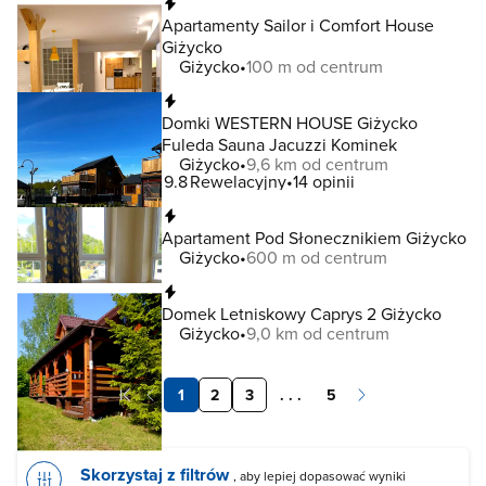
Natychmiastowa rezerwacja
Apartamenty Sailor i Comfort House
Giżycko
Giżycko
100 m od centrum
Natychmiastowa rezerwacja
Domki WESTERN HOUSE Giżycko
Fuleda Sauna Jacuzzi Kominek
Giżycko
9,6 km od centrum
9.8
Rewelacyjny
14 opinii
Natychmiastowa rezerwacja
Apartament Pod Słonecznikiem Giżycko
Giżycko
600 m od centrum
Natychmiastowa rezerwacja
Domek Letniskowy Caprys 2 Giżycko
Giżycko
9,0 km od centrum
1
2
3
. . .
5
Skorzystaj z filtrów
, aby lepiej dopasować wyniki