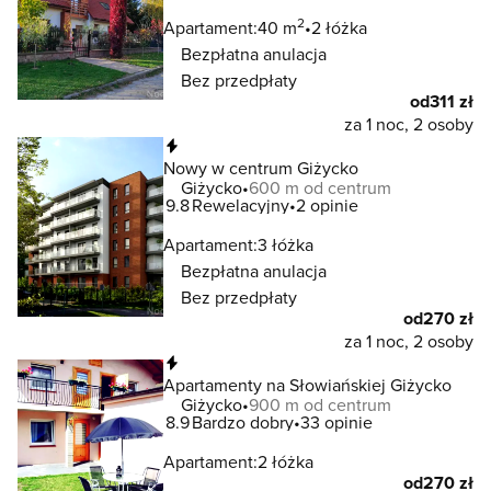
2
Apartament:
40 m
2 łóżka
Bezpłatna anulacja
Bez przedpłaty
od
311 zł
za 1 noc, 2 osoby
Natychmiastowa rezerwacja
Nowy w centrum Giżycko
Giżycko
600 m od centrum
9.8
Rewelacyjny
2 opinie
Apartament:
3 łóżka
Bezpłatna anulacja
Bez przedpłaty
od
270 zł
za 1 noc, 2 osoby
Natychmiastowa rezerwacja
Apartamenty na Słowiańskiej Giżycko
Giżycko
900 m od centrum
8.9
Bardzo dobry
33 opinie
Apartament:
2 łóżka
od
270 zł