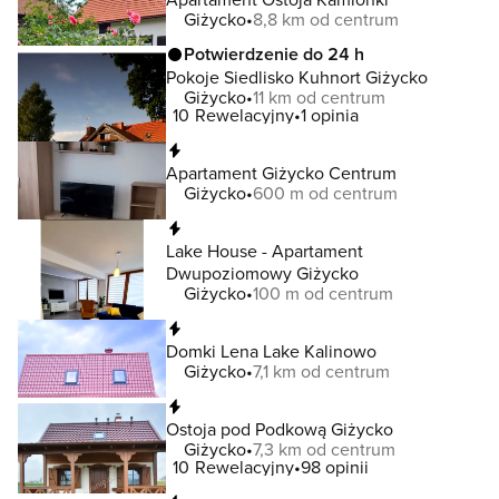
Giżycko
8,8 km od centrum
Potwierdzenie do 24 h
Pokoje Siedlisko Kuhnort Giżycko
Giżycko
11 km od centrum
10
Rewelacyjny
1 opinia
Natychmiastowa rezerwacja
Apartament Giżycko Centrum
Giżycko
600 m od centrum
Natychmiastowa rezerwacja
Lake House - Apartament
Dwupoziomowy Giżycko
Giżycko
100 m od centrum
Natychmiastowa rezerwacja
Domki Lena Lake Kalinowo
Giżycko
7,1 km od centrum
Natychmiastowa rezerwacja
Ostoja pod Podkową Giżycko
Giżycko
7,3 km od centrum
10
Rewelacyjny
98 opinii