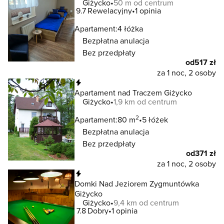
Giżycko
50 m od centrum
9.7
Rewelacyjny
1 opinia
Apartament:
4 łóżka
Bezpłatna anulacja
Bez przedpłaty
od
517 zł
za 1 noc, 2 osoby
Natychmiastowa rezerwacja
Apartament nad Traczem Giżycko
Giżycko
1,9 km od centrum
2
Apartament:
80 m
5 łóżek
Bezpłatna anulacja
Bez przedpłaty
od
371 zł
za 1 noc, 2 osoby
Natychmiastowa rezerwacja
Domki Nad Jeziorem Zygmuntówka
Giżycko
Giżycko
9,4 km od centrum
7.8
Dobry
1 opinia