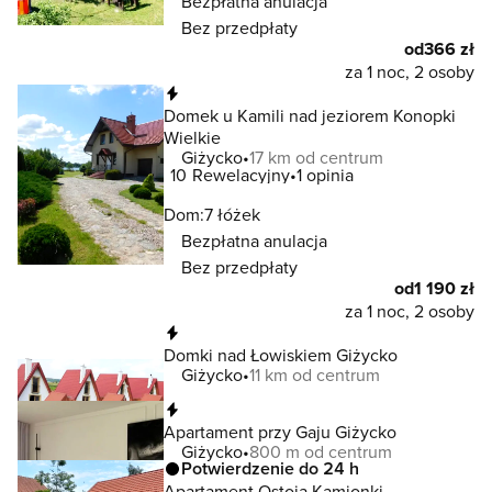
Bezpłatna anulacja
Bez przedpłaty
od
366 zł
za 1 noc, 2 osoby
Natychmiastowa rezerwacja
Domek u Kamili nad jeziorem Konopki
Wielkie
Giżycko
17 km od centrum
10
Rewelacyjny
1 opinia
Dom:
7 łóżek
Bezpłatna anulacja
Bez przedpłaty
od
1 190 zł
za 1 noc, 2 osoby
Natychmiastowa rezerwacja
Domki nad Łowiskiem Giżycko
Giżycko
11 km od centrum
Natychmiastowa rezerwacja
Apartament przy Gaju Giżycko
Giżycko
800 m od centrum
Potwierdzenie do 24 h
Apartament Ostoja Kamionki