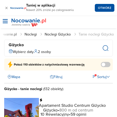
Taniej w aplikacji
×
OTWÓRZ
Nawet 20% zniżki po zalogowaniu
cowanie.pl
Noclegi
Noclegi Giżycko
Tanie noclegi Giżycko
Giżycko
Wybierz daty
2 osoby
Pokaż
110 obiektów
z natychmiastową rezerwacją
Mapa
Filtruj
Sortuj
Giżycko - tanie noclegi
(
132 obiekty
)
Natychmiastowa rezerwacja
Apartament Studio Centrum Giżycko
Giżycko
800 m od centrum
10
Rewelacyjny
59 opinii