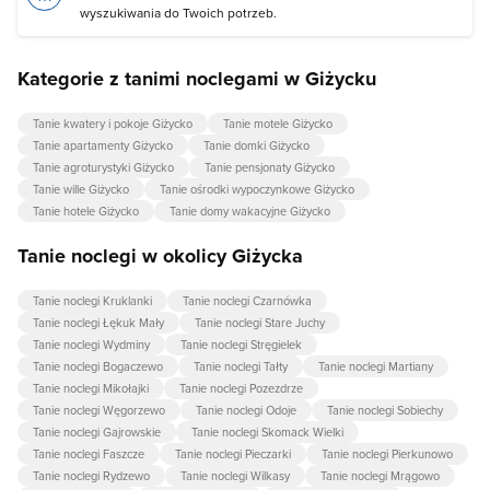
wyszukiwania do Twoich potrzeb.
Kategorie z tanimi noclegami w Giżycku
Tanie kwatery i pokoje Giżycko
Tanie motele Giżycko
Tanie apartamenty Giżycko
Tanie domki Giżycko
Tanie agroturystyki Giżycko
Tanie pensjonaty Giżycko
Tanie wille Giżycko
Tanie ośrodki wypoczynkowe Giżycko
Tanie hotele Giżycko
Tanie domy wakacyjne Giżycko
Tanie noclegi w okolicy Giżycka
Tanie noclegi Kruklanki
Tanie noclegi Czarnówka
Tanie noclegi Łękuk Mały
Tanie noclegi Stare Juchy
Tanie noclegi Wydminy
Tanie noclegi Stręgielek
Tanie noclegi Bogaczewo
Tanie noclegi Tałty
Tanie noclegi Martiany
Tanie noclegi Mikołajki
Tanie noclegi Pozezdrze
Tanie noclegi Węgorzewo
Tanie noclegi Odoje
Tanie noclegi Sobiechy
Tanie noclegi Gajrowskie
Tanie noclegi Skomack Wielki
Tanie noclegi Faszcze
Tanie noclegi Pieczarki
Tanie noclegi Pierkunowo
Tanie noclegi Rydzewo
Tanie noclegi Wilkasy
Tanie noclegi Mrągowo