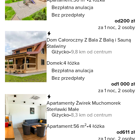
Bezpłatna anulacja
Bez przedpłaty
od
200 zł
za 1 noc, 2 osoby
Natychmiastowa rezerwacja
Dom Całoroczny Z Bala Z Balią i Sauną
Staświny
Giżycko
9,8 km od centrum
Domek:
4 łóżka
Bezpłatna anulacja
Bez przedpłaty
od
1 000 zł
za 1 noc, 2 osoby
Natychmiastowa rezerwacja
Apartamenty Żwirek Muchomorek
Sterławki Małe
Giżycko
8,3 km od centrum
2
Apartament:
56 m
4 łóżka
od
611 zł
za 1 noc, 2 osoby