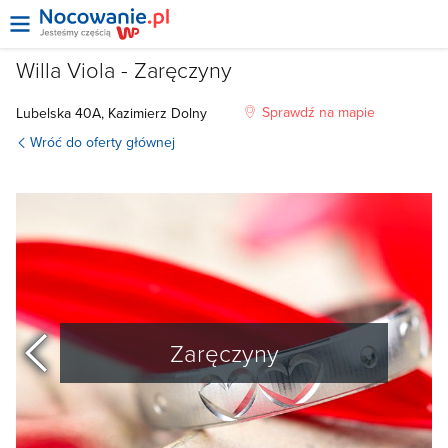
Willa Viola - Zaręczyny
Sprawdź na mapie
Lubelska
40A,
Kazimierz Dolny
Wróć do oferty głównej
poprzedni
Zaręczyny