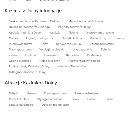
Kazimierz Dolny informacje
Szukam noclegu w Kazimierzu Dolnym
Mapa Kazimierza Dolnego
Dojazd do Kazimierza Dolnego
Pogoda Kazimierz Dolny
Atrakcje Kazimierz Dolny
Atrakcje
Galerie
Imprezy integracyjne
Muzea
Ogrody zoologiczne
Ośrodki kultury
Konie i kuligi
Promy
Punkty widokowe
Rejsy
Spływy, rejsy, kursy
Szkółki narciarskie
Trasy spacerowe
Wyciągi narciarskie
Wypożyczalnie
Zabytki
Zamki
Kuchnia
Kawiarnie
Oferty firm
Restauracje
Galerie autorskie
Pełna lista ofert
Kazimierz Dolny Zdjęcia
Rozkład jazdy Kazimierz Dolny
Kazimierz Dolny Ulice
Odległości Kazimierz Dolny
Atrakcje Kazimierz Dolny
Zabytki
Muzea
Trasy spacerowe
Punkty widokowe
Ośrodki kultury
Wyciągi narciarskie
Promy
Galerie
Zamki
Szkółki narciarskie
Ogrody zoologiczne