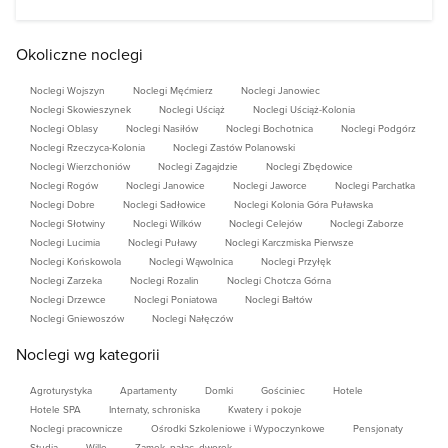
Okoliczne noclegi
Noclegi Wojszyn
Noclegi Męćmierz
Noclegi Janowiec
Noclegi Skowieszynek
Noclegi Uściąż
Noclegi Uściąż-Kolonia
Noclegi Oblasy
Noclegi Nasiłów
Noclegi Bochotnica
Noclegi Podgórz
Noclegi Rzeczyca-Kolonia
Noclegi Zastów Polanowski
Noclegi Wierzchoniów
Noclegi Zagajdzie
Noclegi Zbędowice
Noclegi Rogów
Noclegi Janowice
Noclegi Jaworce
Noclegi Parchatka
Noclegi Dobre
Noclegi Sadłowice
Noclegi Kolonia Góra Puławska
Noclegi Słotwiny
Noclegi Wilków
Noclegi Celejów
Noclegi Zaborze
Noclegi Lucimia
Noclegi Puławy
Noclegi Karczmiska Pierwsze
Noclegi Końskowola
Noclegi Wąwolnica
Noclegi Przyłęk
Noclegi Zarzeka
Noclegi Rozalin
Noclegi Chotcza Górna
Noclegi Drzewce
Noclegi Poniatowa
Noclegi Bałtów
Noclegi Gniewoszów
Noclegi Nałęczów
Noclegi wg kategorii
Agroturystyka
Apartamenty
Domki
Gościniec
Hotele
Hotele SPA
Internaty, schroniska
Kwatery i pokoje
Noclegi pracownicze
Ośrodki Szkoleniowe i Wypoczynkowe
Pensjonaty
Studia
Wille
Zamek, pałac, dworek