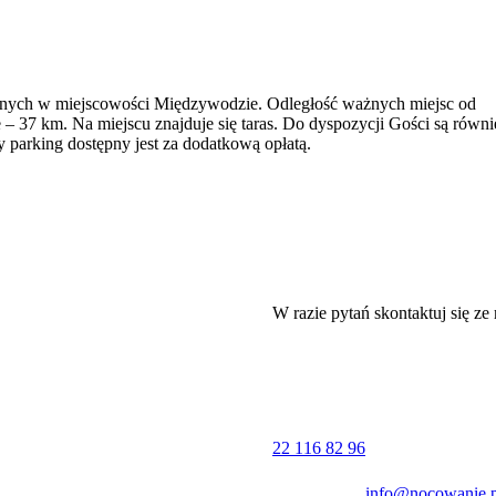
anych w miejscowości Międzywodzie. Odległość ważnych miejsc od
37 km. Na miejscu znajduje się taras. Do dyspozycji Gości są równi
 parking dostępny jest za dodatkową opłatą.
W razie pytań skontaktuj się ze
22 116 82 96
info@nocowanie.p