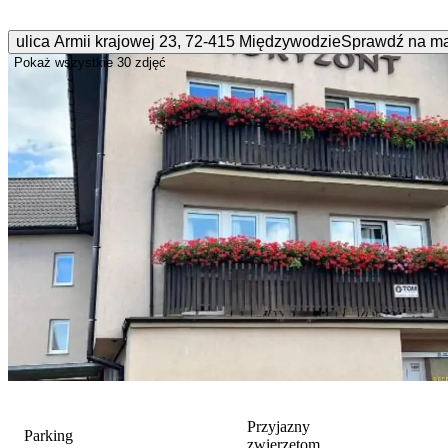
ulica Armii krajowej
23
,
72-415
Międzywodzie
Sprawdź na m
Pokaż wszystkie
30 zdjęć
Przyjazny
Parking
zwierzętom