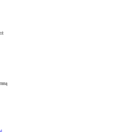
eż
 mną
l