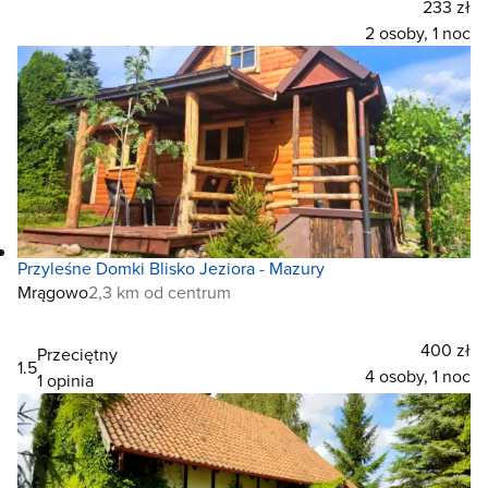
233 zł
2 osoby, 1 noc
Przyleśne Domki Blisko Jeziora - Mazury
Mrągowo
2,3 km od centrum
400 zł
Przeciętny
1.5
4 osoby, 1 noc
1 opinia