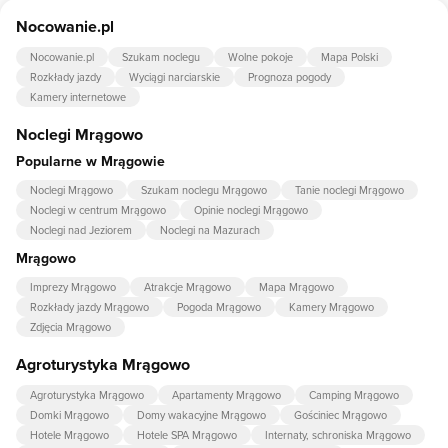
Tak, Chaty Za Wsią udostępnia dla swoich gości internet.
Nocowanie.pl
Nocowanie.pl
Szukam noclegu
Wolne pokoje
Mapa Polski
Rozkłady jazdy
Wyciągi narciarskie
Prognoza pogody
Kamery internetowe
Noclegi Mrągowo
Popularne w Mrągowie
Noclegi Mrągowo
Szukam noclegu Mrągowo
Tanie noclegi Mrągowo
Noclegi w centrum Mrągowo
Opinie noclegi Mrągowo
Noclegi nad Jeziorem
Noclegi na Mazurach
Mrągowo
Imprezy Mrągowo
Atrakcje Mrągowo
Mapa Mrągowo
Rozkłady jazdy Mrągowo
Pogoda Mrągowo
Kamery Mrągowo
Zdjęcia Mrągowo
Agroturystyka Mrągowo
Agroturystyka Mrągowo
Apartamenty Mrągowo
Camping Mrągowo
Domki Mrągowo
Domy wakacyjne Mrągowo
Gościniec Mrągowo
Hotele Mrągowo
Hotele SPA Mrągowo
Internaty, schroniska Mrągowo