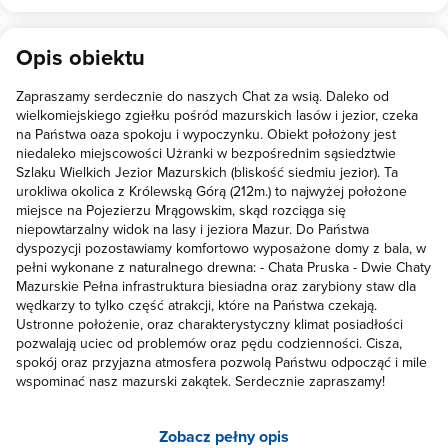
Opis obiektu
Zapraszamy serdecznie do naszych Chat za wsią. Daleko od
wielkomiejskiego zgiełku pośród mazurskich lasów i jezior, czeka
na Państwa oaza spokoju i wypoczynku. Obiekt położony jest
niedaleko miejscowości Użranki w bezpośrednim sąsiedztwie
Szlaku Wielkich Jezior Mazurskich (bliskość siedmiu jezior). Ta
urokliwa okolica z Królewską Górą (212m.) to najwyżej położone
miejsce na Pojezierzu Mrągowskim, skąd rozciąga się
niepowtarzalny widok na lasy i jeziora Mazur. Do Państwa
dyspozycji pozostawiamy komfortowo wyposażone domy z bala, w
pełni wykonane z naturalnego drewna: - Chata Pruska - Dwie Chaty
Mazurskie Pełna infrastruktura biesiadna oraz zarybiony staw dla
wędkarzy to tylko część atrakcji, które na Państwa czekają.
Ustronne położenie, oraz charakterystyczny klimat posiadłości
pozwalają uciec od problemów oraz pędu codzienności. Cisza,
spokój oraz przyjazna atmosfera pozwolą Państwu odpocząć i mile
wspominać nasz mazurski zakątek. Serdecznie zapraszamy!
Zobacz pełny opis