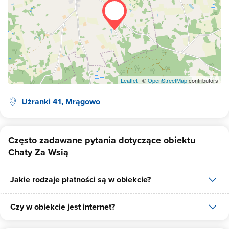
Leaflet
| ©
OpenStreetMap
contributors
Użranki 41, Mrągowo
Często zadawane pytania dotyczące obiektu
Chaty Za Wsią
Jakie rodzaje płatności są w obiekcie?
Czy w obiekcie jest internet?
W obiekcie dostępne są następujące formy płatności: gotówka,
płatność przelewem.