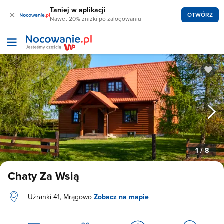
Taniej w aplikacji
×
OTWÓRZ
Nawet 20% zniżki po zalogowaniu
1
/ 8
Chaty Za Wsią
Użranki 41, Mrągowo
Zobacz na mapie