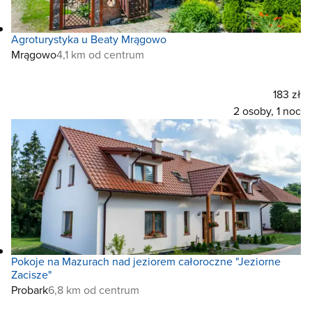
Agroturystyka u Beaty Mrągowo
Mrągowo
4,1 km od centrum
183 zł
2 osoby, 1 noc
Pokoje na Mazurach nad jeziorem całoroczne "Jeziorne
Zacisze"
Probark
6,8 km od centrum