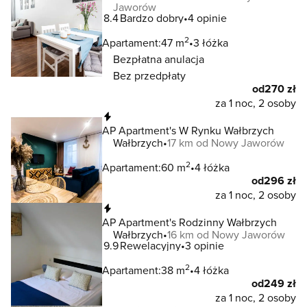
Jaworów
8.4
Bardzo dobry
4 opinie
2
Apartament:
47 m
3 łóżka
Bezpłatna anulacja
Bez przedpłaty
od
270 zł
za 1 noc, 2 osoby
Natychmiastowa rezerwacja
AP Apartment's W Rynku Wałbrzych
Wałbrzych
17 km od Nowy Jaworów
2
Apartament:
60 m
4 łóżka
od
296 zł
za 1 noc, 2 osoby
Natychmiastowa rezerwacja
AP Apartment's Rodzinny Wałbrzych
Wałbrzych
16 km od Nowy Jaworów
9.9
Rewelacyjny
3 opinie
2
Apartament:
38 m
4 łóżka
od
249 zł
za 1 noc, 2 osoby