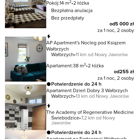
2
Pokój:
14 m
2 łóżka
Bezpłatna anulacja
Bez przedpłaty
od
5 000 zł
za 1 noc, 2 osoby
Natychmiastowa rezerwacja
AP Apartment's Nocleg pod Ksiązem
Wałbrzych
Wałbrzych
11 km od Nowy Jaworów
2
Apartament:
38 m
2 łóżka
od
255 zł
za 1 noc, 2 osoby
Potwierdzenie do 24 h
Apartament Dzień Dobry 3 Wałbrzych
Wałbrzych
13 km od Nowy Jaworów
Natychmiastowa rezerwacja
The Academy of Regenerative Medicine
Świebodzice
7,2 km od Nowy
Jaworów
Potwierdzenie do 24 h
Apartament na Fortecznej Wałbrzych