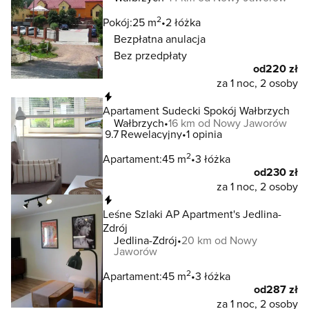
2
Pokój:
25 m
2 łóżka
Bezpłatna anulacja
Bez przedpłaty
od
220 zł
za 1 noc, 2 osoby
Natychmiastowa rezerwacja
Apartament Sudecki Spokój Wałbrzych
Wałbrzych
16 km od Nowy Jaworów
9.7
Rewelacyjny
1 opinia
2
Apartament:
45 m
3 łóżka
od
230 zł
za 1 noc, 2 osoby
Natychmiastowa rezerwacja
Leśne Szlaki AP Apartment's Jedlina-
Zdrój
Jedlina-Zdrój
20 km od Nowy
Jaworów
2
Apartament:
45 m
3 łóżka
od
287 zł
za 1 noc, 2 osoby