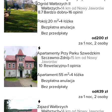
Ogród Wałbrzych II
Wałbrzych
14 km od Nowy Jaworów
8.7
Bardzo dobry
16 opinii
2
Pokój:
20 m
4 łóżka
Bezpłatna anulacja
Bez przedpłaty
od
200 zł
za 1 noc, 2 osoby
Natychmiastowa rezerwacja
Apartamenty Przy Parku Szwedzkim
Szczawno-Zdrój
15 km od Nowy
Jaworów
10
Rewelacyjny
1 opinia
2
Apartament:
55 m
4 łóżka
Bezpłatna anulacja
Bez przedpłaty
od
439 zł
za 1 noc, 2 osoby
Natychmiastowa rezerwacja
Zajazd Wałbrzych
Wałbrzych
14 km od Nowy Jaworów