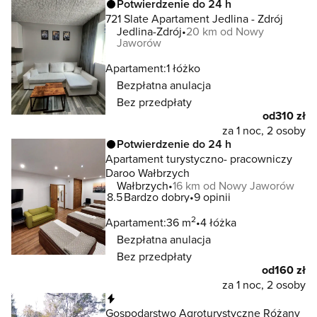
Potwierdzenie do 24 h
721 Slate Apartament Jedlina - Zdrój
Jedlina-Zdrój
20 km od Nowy
Jaworów
Apartament:
1 łóżko
Bezpłatna anulacja
Bez przedpłaty
od
310 zł
za 1 noc, 2 osoby
Potwierdzenie do 24 h
Apartament turystyczno- pracowniczy
Daroo Wałbrzych
Wałbrzych
16 km od Nowy Jaworów
8.5
Bardzo dobry
9 opinii
2
Apartament:
36 m
4 łóżka
Bezpłatna anulacja
Bez przedpłaty
od
160 zł
za 1 noc, 2 osoby
Natychmiastowa rezerwacja
Gospodarstwo Agroturystyczne Różany