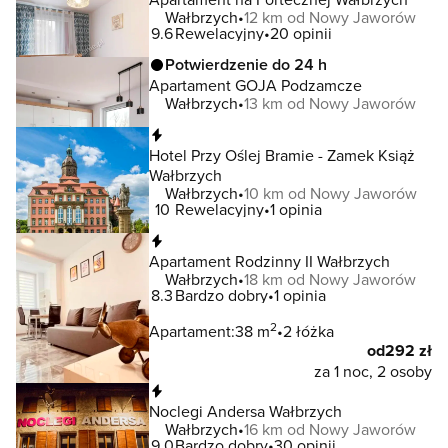
Wałbrzych
12 km od Nowy Jaworów
9.6
Rewelacyjny
20 opinii
Potwierdzenie do 24 h
Apartament GOJA Podzamcze
Wałbrzych
13 km od Nowy Jaworów
Natychmiastowa rezerwacja
Hotel Przy Oślej Bramie - Zamek Książ
Wałbrzych
Wałbrzych
10 km od Nowy Jaworów
10
Rewelacyjny
1 opinia
Natychmiastowa rezerwacja
Apartament Rodzinny II Wałbrzych
Wałbrzych
18 km od Nowy Jaworów
8.3
Bardzo dobry
1 opinia
2
Apartament:
38 m
2 łóżka
od
292 zł
za 1 noc, 2 osoby
Natychmiastowa rezerwacja
Noclegi Andersa Wałbrzych
Wałbrzych
16 km od Nowy Jaworów
9.0
Bardzo dobry
30 opinii