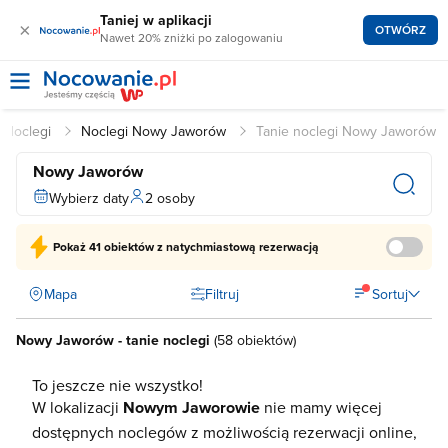
Taniej w aplikacji
×
OTWÓRZ
Nawet 20% zniżki po zalogowaniu
Noclegi
Noclegi Nowy Jaworów
Tanie noclegi Nowy Jaworów
Nowy Jaworów
Wybierz daty
2 osoby
Pokaż
41 obiektów
z natychmiastową rezerwacją
Mapa
Filtruj
Sortuj
Nowy Jaworów - tanie noclegi
(
58 obiektów
)
To jeszcze nie wszystko!
W lokalizacji
Nowym Jaworowie
nie mamy więcej
dostępnych noclegów z możliwością rezerwacji online,