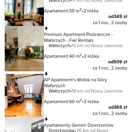
Wałbrzych
17 km od Nowy Jaworów
2
Apartament:
55 m
2 łóżka
od
345 zł
za 1 noc, 2 osoby
Natychmiastowa rezerwacja
Premium Apartment Podzamcze -
Wałbrzych - Fair Rentals
Wałbrzych
13 km od Nowy Jaworów
2
Apartament:
40 m
2 łóżka
od
509 zł
za 1 noc, 2 osoby
Natychmiastowa rezerwacja
AP Apartment's Widok na Góry
Wałbrzych
Wałbrzych
18 km od Nowy Jaworów
2
Apartament:
60 m
3 łóżka
od
365 zł
za 1 noc, 2 osoby
Natychmiastowa rezerwacja
Apartamenty Gemini Dzierżoniów
Dzierżoniów
26 km od Nowy