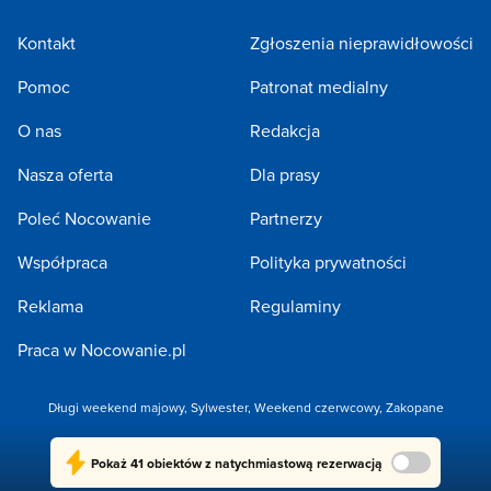
Kontakt
Zgłoszenia nieprawidłowości
Pomoc
Patronat medialny
O nas
Redakcja
Nasza oferta
Dla prasy
Poleć Nocowanie
Partnerzy
Współpraca
Polityka prywatności
Reklama
Regulaminy
Praca w Nocowanie.pl
Długi weekend majowy
,
Sylwester
,
Weekend czerwcowy
,
Zakopane
Copyright 2005-2026 by NOCOWANIE.PL Sp. z o.o.
Pokaż
41 obiektów
z natychmiastową rezerwacją