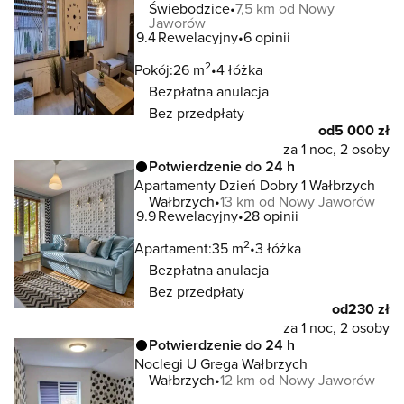
Świebodzice
7,5 km od Nowy
Jaworów
9.4
Rewelacyjny
6 opinii
2
Pokój:
26 m
4 łóżka
Bezpłatna anulacja
Bez przedpłaty
od
5 000 zł
za 1 noc, 2 osoby
Potwierdzenie do 24 h
Apartamenty Dzień Dobry 1 Wałbrzych
Wałbrzych
13 km od Nowy Jaworów
9.9
Rewelacyjny
28 opinii
2
Apartament:
35 m
3 łóżka
Bezpłatna anulacja
Bez przedpłaty
od
230 zł
za 1 noc, 2 osoby
Potwierdzenie do 24 h
Noclegi U Grega Wałbrzych
Wałbrzych
12 km od Nowy Jaworów