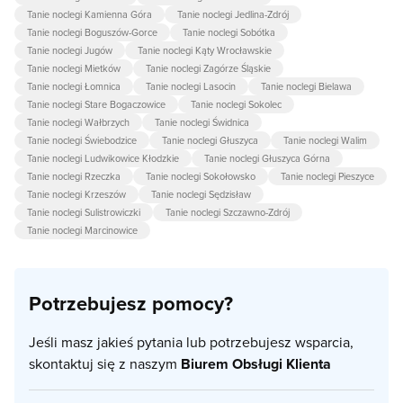
Tanie noclegi Kamienna Góra
Tanie noclegi Jedlina-Zdrój
Tanie noclegi Boguszów-Gorce
Tanie noclegi Sobótka
Tanie noclegi Jugów
Tanie noclegi Kąty Wrocławskie
Tanie noclegi Mietków
Tanie noclegi Zagórze Śląskie
Tanie noclegi Łomnica
Tanie noclegi Lasocin
Tanie noclegi Bielawa
Tanie noclegi Stare Bogaczowice
Tanie noclegi Sokolec
Tanie noclegi Wałbrzych
Tanie noclegi Świdnica
Tanie noclegi Świebodzice
Tanie noclegi Głuszyca
Tanie noclegi Walim
Tanie noclegi Ludwikowice Kłodzkie
Tanie noclegi Głuszyca Górna
Tanie noclegi Rzeczka
Tanie noclegi Sokołowsko
Tanie noclegi Pieszyce
Tanie noclegi Krzeszów
Tanie noclegi Sędzisław
Tanie noclegi Sulistrowiczki
Tanie noclegi Szczawno-Zdrój
Tanie noclegi Marcinowice
Potrzebujesz pomocy?
Jeśli masz jakieś pytania lub potrzebujesz wsparcia,
skontaktuj się z naszym
Biurem Obsługi Klienta