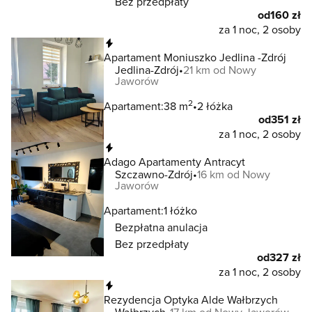
Bez przedpłaty
od
160 zł
za 1 noc, 2 osoby
Natychmiastowa rezerwacja
Apartament Moniuszko Jedlina -Zdrój
Jedlina-Zdrój
21 km od Nowy
Jaworów
2
Apartament:
38 m
2 łóżka
od
351 zł
za 1 noc, 2 osoby
Natychmiastowa rezerwacja
Adago Apartamenty Antracyt
Szczawno-Zdrój
16 km od Nowy
Jaworów
Apartament:
1 łóżko
Bezpłatna anulacja
Bez przedpłaty
od
327 zł
za 1 noc, 2 osoby
Natychmiastowa rezerwacja
Rezydencja Optyka Alde Wałbrzych