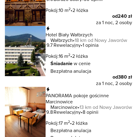
2
Pokój:
10 m
2 łóżka
od
240 zł
za 1 noc, 2 osoby
Natychmiastowa rezerwacja
Hotel Biały Wałbrzych
Wałbrzych
18 km od Nowy Jaworów
9.7
Rewelacyjny
1 opinia
2
Pokój:
16 m
2 łóżka
Śniadanie
w cenie
Bezpłatna anulacja
od
380 zł
za 1 noc, 2 osoby
Natychmiastowa rezerwacja
PANORAMA pokoje gościnne
Marcinowice
Marcinowice
13 km od Nowy Jaworów
9.8
Rewelacyjny
8 opinii
2
Pokój:
17 m
2 łóżka
Bezpłatna anulacja