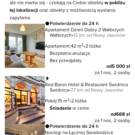
ale nie martw się - czekają na Ciebie obiekty
w pobliżu
tej lokalizacji
oraz obiekty z możliwością wysłania
zapytania.
Potwierdzenie do 24 h
Apartament Dzień Dobry 2 Wałbrzych
Wałbrzych
13 km od Nowy Jaworów
2
Apartament:
42 m
2 łóżka
Bezpłatna anulacja
Bez przedpłaty
od
5 000 zł
za 1 noc, 2 osoby
Natychmiastowa rezerwacja
Red Baron Hotel & Restaurant Świdnica
Świdnica
7,7 km od Nowy Jaworów
2
Pokój:
15 m
2 łóżka
Śniadanie
w cenie
od
668 zł
za 1 noc, 2 osoby
Potwierdzenie do 24 h
Noclegi na Łącznej Świebodzice