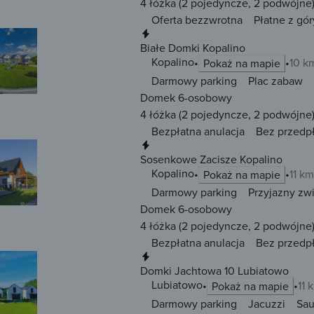
4 łóżka
(2 pojedyncze, 2 podwójne
Oferta bezzwrotna
Płatne z gór
Natychmiastowa rezerwacja
Białe Domki Kopalino
Kopalino
10 k
Pokaż na mapie
Darmowy parking
Plac zabaw
Domek 6-osobowy
4 łóżka
(2 pojedyncze, 2 podwójne
Bezpłatna anulacja
Bez przedp
Natychmiastowa rezerwacja
Sosenkowe Zacisze Kopalino
Kopalino
11 km
Pokaż na mapie
Darmowy parking
Przyjazny zw
Domek 6-osobowy
4 łóżka
(2 pojedyncze, 2 podwójne
Bezpłatna anulacja
Bez przedp
Natychmiastowa rezerwacja
Domki Jachtowa 10 Lubiatowo
Lubiatowo
11 
Pokaż na mapie
Darmowy parking
Jacuzzi
Sa