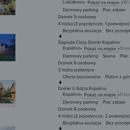
Lubiatowo
10 
Pokaż na mapie
Darmowy parking
Plac zabaw
Domek 5-osobowy
4 łóżka
(3 pojedyncze, 1 podwójne)
Bezpłatna anulacja
Bez przedp
Natychmiastowa rezerwacja
Zagroda Ciszy Domki Kopalino
Kopalino
11 km
Pokaż na mapie
Darmowy parking
Sauna
Plac
Domek 6-osobowy
3 łóżka
podwójne
Oferta bezzwrotna
Płatne z gór
Natychmiastowa rezerwacja
Domki U Edzia Kopalino
Kopalino
11 km
Pokaż na mapie
Darmowy parking
Plac zabaw
Domek 6-osobowy
4 łóżka
(2 pojedyncze, 2 podwójne
Bezpłatna anulacja
Bez przedp
Natychmiastowa rezerwacja