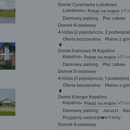
Domki Cyranówka Lubiatowo
Lubiatowo
11 
Pokaż na mapie
Darmowy parking
Plac zabaw
Domek 6-osobowy
4 łóżka
(2 pojedyncze, 2 podwójne
Oferta bezzwrotna
Płatne z gór
Natychmiastowa rezerwacja
Domki Kalinowa 14 Kopalino
Kopalino
10 k
Pokaż na mapie
Darmowy parking
Plac zabaw
Domek 5-osobowy
4 łóżka
(3 pojedyncze, 1 podwójne)
Oferta bezzwrotna
Płatne z gór
Natychmiastowa rezerwacja
Domki Klangor Kopalino
Kopalino
11 km
Pokaż na mapie
Darmowy parking
Jacuzzi
Sa
Przyjazny zwierzętom
+1 inny
Domek 6-osobowy