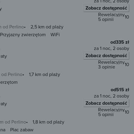
za 1 noc, 2 osoby
)
Zobacz dostępność
y
Rewelacyjny
10
5 opinii
m od Perlino
2,5 km od plaży
Przyjazny zwierzętom
WiFi
od
335 zł
za 1 noc, 2 osoby
)
Zobacz dostępność
łaty
Rewelacyjny
10
3 opinie
 od Perlino
1,7 km od plaży
ierzętom
od
515 zł
za 1 noc, 2 osoby
)
Zobacz dostępność
łaty
Rewelacyjny
10
5 opinii
km od Perlino
1,8 km od plaży
una
Plac zabaw