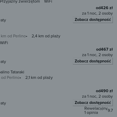
Przyjazny zwierzętom
WiFi
od
426 zł
za 1 noc, 2 osoby
Zobacz dostępność
łaty
 km od Perlino
2,4 km od plaży
WiFi
od
467 zł
za 1 noc, 2 osoby
Zobacz dostępność
łaty
lino Tataraki
 od Perlino
2,1 km od plaży
od
490 zł
za 1 noc, 2 osoby
Zobacz dostępność
łaty
Rewelacyjny
9.7
1 opinia