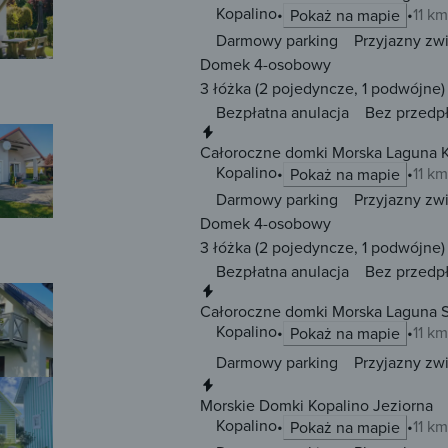
Kopalino
11 km
Pokaż na mapie
Darmowy parking
Przyjazny zw
Domek 4-osobowy
3 łóżka
(2 pojedyncze, 1 podwójne)
Bezpłatna anulacja
Bez przedp
Natychmiastowa rezerwacja
Całoroczne domki Morska Laguna K
Kopalino
11 km
Pokaż na mapie
Darmowy parking
Przyjazny zw
Domek 4-osobowy
3 łóżka
(2 pojedyncze, 1 podwójne)
Bezpłatna anulacja
Bez przedp
Natychmiastowa rezerwacja
Całoroczne domki Morska Laguna S
Kopalino
11 km
Pokaż na mapie
Darmowy parking
Przyjazny zw
Natychmiastowa rezerwacja
Morskie Domki Kopalino Jeziorna
Kopalino
11 km
Pokaż na mapie