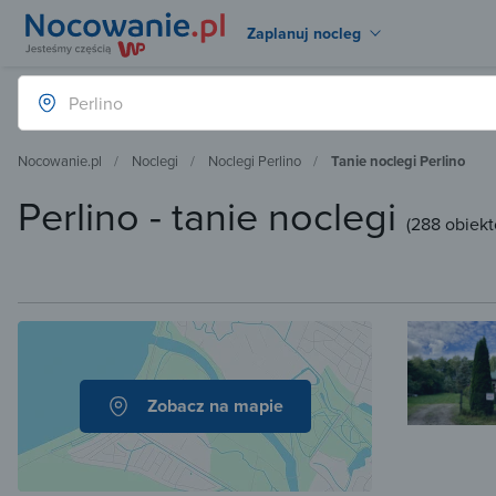
Zaplanuj nocleg
Nocowanie.pl
Noclegi
Noclegi Perlino
Tanie noclegi Perlino
Perlino - tanie noclegi
(
288 obiek
Zobacz na mapie