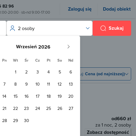
6 82 96
Zaloguj się
Dodaj obiekt
8:00-20:00 · sb-nd 9:00-17:00
Szukaj
2 osoby
Wrzesień
Pn
Wt
Śr
Cz
Pt
So
Nd
1
2
3
4
5
6
Sortuj:
Cena (od najniższej)
7
8
9
10
11
12
13
14
15
16
17
18
19
20
 od centrum
21
22
23
24
25
26
27
 zabaw
Przyjazny zwierzętom
WiFi
od
660 zł
28
29
30
za 1 noc, 2 osoby
Zobacz dostępność
łaty