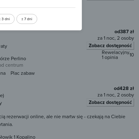
 od centrum
± 3 dni
± 7 dni
una
Przyjazny zwierzętom
WiFi
od
387 zł
za 1 noc, 2 osoby
Zobacz dostępność
łaty
Rewelacyjny
10
1 opinia
rze Perlino
 od centrum
una
Plac zabaw
od
428 zł
za 1 noc, 2 osoby
e)
Zobacz dostępność
y
rezerwacji online, ale nie martw się - czekają na Ciebie
tania.
łowik 1 Kopalino