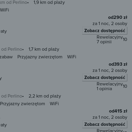
km od Perlino
1,9 km od plaży
WiFi
od
290 zł
za 1 noc, 2 osoby
Zobacz dostępność
łaty
Rewelacyjny
10
7 opinii
 od Perlino
1,7 km od plaży
 zabaw
Przyjazny zwierzętom
WiFi
od
393 zł
za 1 noc, 2 osoby
Zobacz dostępność
y
Rewelacyjny
10
1 opinia
 od Perlino
2,2 km od plaży
Przyjazny zwierzętom
WiFi
od
415 zł
za 1 noc, 2 osoby
)
Zobacz dostępność
łaty
Rewelacyjny