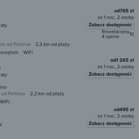
od
765 zł
za 1 noc, 2 osoby
)
Zobacz dostępność
łaty
Rewelacyjny
10
4 opinie
km od Perlino
2,3 km od plaży
ierzętom
WiFi
od
1 265 zł
za 1 noc, 2 osoby
)
Zobacz dostępność
łaty
ino
 od Perlino
2,2 km od plaży
WiFi
od
495 zł
za 1 noc, 2 osoby
)
Zobacz dostępność
y