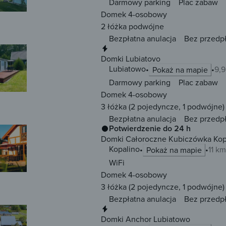
Darmowy parking
Plac zabaw
Domek 4-osobowy
2 łóżka
podwójne
Bezpłatna anulacja
Bez przedp
Natychmiastowa rezerwacja
Domki Lubiatovo
Lubiatowo
9,9
Pokaż na mapie
Darmowy parking
Plac zabaw
Domek 4-osobowy
3 łóżka
(2 pojedyncze, 1 podwójne)
Bezpłatna anulacja
Bez przedp
Potwierdzenie do 24 h
Domki Całoroczne Kubiczówka Kopa
Kopalino
11 km
Pokaż na mapie
WiFi
Domek 4-osobowy
3 łóżka
(2 pojedyncze, 1 podwójne)
Bezpłatna anulacja
Bez przedp
Natychmiastowa rezerwacja
Domki Anchor Lubiatowo