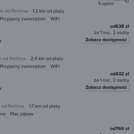
10
5 opinii
km od Perlino
1,3 km od plaży
Przyjazny zwierzętom
WiFi
od
638 zł
za 1 noc, 2 osoby
)
Zobacz dostępność
y
m od Perlino
2,4 km od plaży
Przyjazny zwierzętom
WiFi
od
432 zł
za 1 noc, 2 osoby
Zobacz dostępność
y
 od Perlino
1,7 km od plaży
una
Plac zabaw
od
766 zł