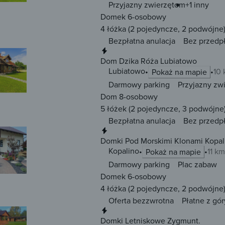
Przyjazny zwierzętom
+1 inny
Domek 6-osobowy
4 łóżka
(2 pojedyncze, 2 podwójne
Bezpłatna anulacja
Bez przedp
Natychmiastowa rezerwacja
Dom Dzika Róża Lubiatowo
Lubiatowo
10 
Pokaż na mapie
Darmowy parking
Przyjazny zw
Dom 8-osobowy
5 łóżek
(2 pojedyncze, 3 podwójne
Bezpłatna anulacja
Bez przedp
Natychmiastowa rezerwacja
Domki Pod Morskimi Klonami Kopal
Kopalino
11 km
Pokaż na mapie
Darmowy parking
Plac zabaw
Domek 6-osobowy
4 łóżka
(2 pojedyncze, 2 podwójne
Oferta bezzwrotna
Płatne z gór
Natychmiastowa rezerwacja
Domki Letniskowe Zygmunt.