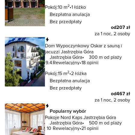
2
Pokój:
10 m
1 łóżko
Bezpłatna anulacja
Bez przedpłaty
od
207 zł
za 1 noc, 2 osoby
Natychmiastowa rezerwacja
Dom Wypoczynkowy Oskar z sauną i
jacuzzi Jastrzębia Góra
Jastrzębia Góra
300 m od plaży
9.4
Rewelacyjny
18 opinii
2
Pokój:
15 m
2 łóżka
Bezpłatna anulacja
Bez przedpłaty
od
467 zł
za 1 noc, 2 osoby
Natychmiastowa rezerwacja
Popularny wybór
Pokoje Nord Kaps Jastrzębia Góra
Jastrzębia Góra
500 m od plaży
10
Rewelacyjny
21 opinii