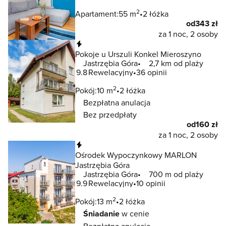
2
Apartament:
55 m
2 łóżka
od
343 zł
za 1 noc, 2 osoby
Natychmiastowa rezerwacja
Pokoje u Urszuli Konkel Mieroszyno
Jastrzębia Góra
2,7 km od plaży
9.8
Rewelacyjny
36 opinii
2
Pokój:
10 m
2 łóżka
Bezpłatna anulacja
Bez przedpłaty
od
160 zł
za 1 noc, 2 osoby
Natychmiastowa rezerwacja
Ośrodek Wypoczynkowy MARLON
Jastrzębia Góra
Jastrzębia Góra
700 m od plaży
9.9
Rewelacyjny
10 opinii
2
Pokój:
13 m
2 łóżka
Śniadanie
w cenie