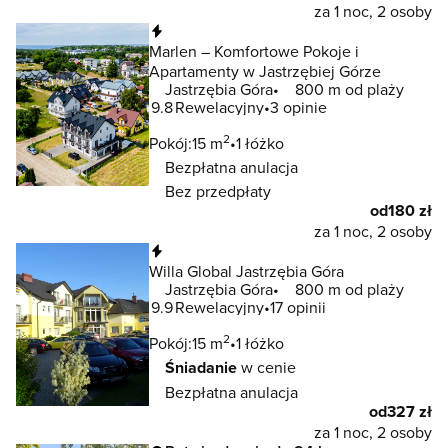
za 1 noc, 2 osoby
Natychmiastowa rezerwacja
Marlen – Komfortowe Pokoje i
Apartamenty w Jastrzębiej Górze
Jastrzębia Góra
800 m od plaży
9.8
Rewelacyjny
3 opinie
2
Pokój:
15 m
1 łóżko
Bezpłatna anulacja
Bez przedpłaty
od
180 zł
za 1 noc, 2 osoby
Natychmiastowa rezerwacja
Willa Global Jastrzębia Góra
Jastrzębia Góra
800 m od plaży
9.9
Rewelacyjny
17 opinii
2
Pokój:
15 m
1 łóżko
Śniadanie
w cenie
Bezpłatna anulacja
od
327 zł
za 1 noc, 2 osoby