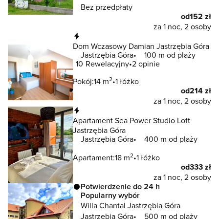
Bez przedpłaty
od
152 zł
za 1 noc, 2 osoby
Natychmiastowa rezerwacja
Dom Wczasowy Damian Jastrzębia Góra
Jastrzębia Góra
100 m od plaży
10
Rewelacyjny
2 opinie
2
Pokój:
14 m
1 łóżko
od
214 zł
za 1 noc, 2 osoby
Natychmiastowa rezerwacja
Apartament Sea Power Studio Loft
Jastrzębia Góra
Jastrzębia Góra
400 m od plaży
2
Apartament:
18 m
1 łóżko
od
333 zł
za 1 noc, 2 osoby
Potwierdzenie do 24 h
Popularny wybór
Willa Chantal Jastrzębia Góra
Jastrzębia Góra
500 m od plaży