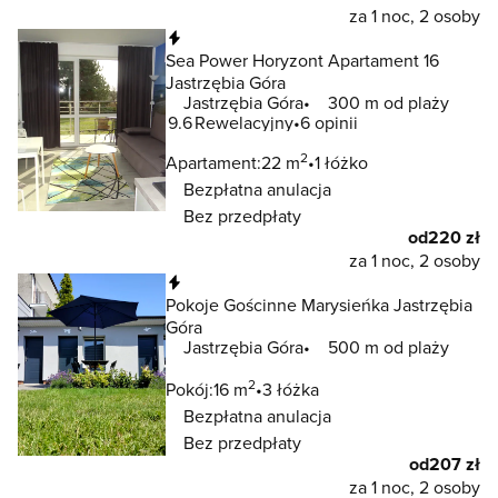
za 1 noc, 2 osoby
Natychmiastowa rezerwacja
Sea Power Horyzont Apartament 16
Jastrzębia Góra
Jastrzębia Góra
300 m od plaży
9.6
Rewelacyjny
6 opinii
2
Apartament:
22 m
1 łóżko
Bezpłatna anulacja
Bez przedpłaty
od
220 zł
za 1 noc, 2 osoby
Natychmiastowa rezerwacja
Pokoje Gościnne Marysieńka Jastrzębia
Góra
Jastrzębia Góra
500 m od plaży
2
Pokój:
16 m
3 łóżka
Bezpłatna anulacja
Bez przedpłaty
od
207 zł
za 1 noc, 2 osoby