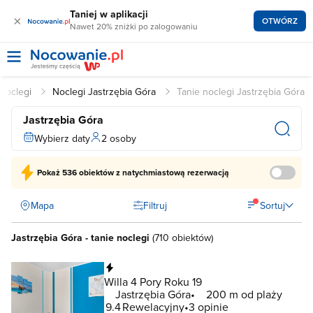
Taniej w aplikacji
×
OTWÓRZ
Nawet 20% zniżki po zalogowaniu
Noclegi
Noclegi Jastrzębia Góra
Tanie noclegi Jastrzębia Góra
Jastrzębia Góra
Wybierz daty
2 osoby
Pokaż
536 obiektów
z natychmiastową rezerwacją
Mapa
Filtruj
Sortuj
Jastrzębia Góra - tanie noclegi
(
710 obiektów
)
Natychmiastowa rezerwacja
Willa 4 Pory Roku 19
Jastrzębia Góra
200 m od plaży
9.4
Rewelacyjny
3 opinie