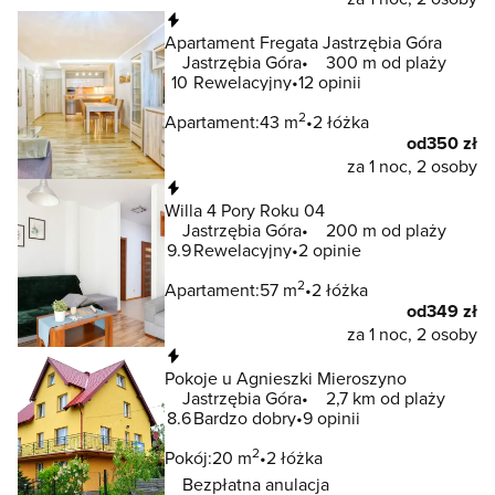
Natychmiastowa rezerwacja
Apartament Fregata Jastrzębia Góra
Jastrzębia Góra
300 m od plaży
10
Rewelacyjny
12 opinii
2
Apartament:
43 m
2 łóżka
od
350 zł
za 1 noc, 2 osoby
Natychmiastowa rezerwacja
Willa 4 Pory Roku 04
Jastrzębia Góra
200 m od plaży
9.9
Rewelacyjny
2 opinie
2
Apartament:
57 m
2 łóżka
od
349 zł
za 1 noc, 2 osoby
Natychmiastowa rezerwacja
Pokoje u Agnieszki Mieroszyno
Jastrzębia Góra
2,7 km od plaży
8.6
Bardzo dobry
9 opinii
2
Pokój:
20 m
2 łóżka
Bezpłatna anulacja