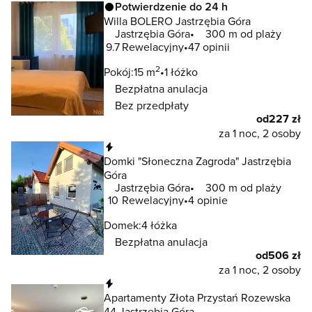
Potwierdzenie do 24 h
Willa BOLERO Jastrzębia Góra
Jastrzębia Góra
300 m od plaży
9.7
Rewelacyjny
47 opinii
2
Pokój:
15 m
1 łóżko
Bezpłatna anulacja
Bez przedpłaty
od
227 zł
za 1 noc, 2 osoby
Natychmiastowa rezerwacja
Domki "Słoneczna Zagroda" Jastrzębia
Góra
Jastrzębia Góra
300 m od plaży
10
Rewelacyjny
4 opinie
Domek:
4 łóżka
Bezpłatna anulacja
od
506 zł
za 1 noc, 2 osoby
Natychmiastowa rezerwacja
Apartamenty Złota Przystań Rozewska
44 Jastrzębia Góra