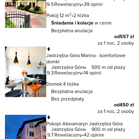
9.5
Rewelacyjny
39 opinii
2
Pokój:
12 m
2 łóżka
Śniadania i kolacje
w cenie
Bezpłatna anulacja
od
557 zł
za 1 noc, 2 osoby
Natychmiastowa rezerwacja
Jastrzębia Góra Marina - komfortowe
domki
Jastrzębia Góra
500 m od plaży
9.3
Rewelacyjny
14 opinii
Domek:
4 łóżka
Bezpłatna anulacja
Bez przedpłaty
od
450 zł
za 1 noc, 2 osoby
Natychmiastowa rezerwacja
Pokoje Akwamaryn Jastrzębia Góra
Jastrzębia Góra
900 m od plaży
9.7
Rewelacyjny
42 opinie