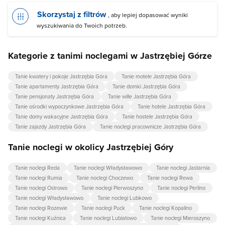
Skorzystaj z filtrów
, aby lepiej dopasować wyniki
wyszukiwania do Twoich potrzeb.
Kategorie z tanimi noclegami w Jastrzębiej Górze
Tanie kwatery i pokoje Jastrzębia Góra
Tanie motele Jastrzębia Góra
Tanie apartamenty Jastrzębia Góra
Tanie domki Jastrzębia Góra
Tanie pensjonaty Jastrzębia Góra
Tanie wille Jastrzębia Góra
Tanie ośrodki wypoczynkowe Jastrzębia Góra
Tanie hotele Jastrzębia Góra
Tanie domy wakacyjne Jastrzębia Góra
Tanie hostele Jastrzębia Góra
Tanie zajazdy Jastrzębia Góra
Tanie noclegi pracownicze Jastrzębia Góra
Tanie noclegi w okolicy Jastrzębiej Góry
Tanie noclegi Reda
Tanie noclegi Władysławowo
Tanie noclegi Jastarnia
Tanie noclegi Rumia
Tanie noclegi Choczewo
Tanie noclegi Rewa
Tanie noclegi Ostrowo
Tanie noclegi Pierwoszyno
Tanie noclegi Perlino
Tanie noclegi Władysławowo
Tanie noclegi Lubkowo
Tanie noclegi Rozewie
Tanie noclegi Puck
Tanie noclegi Kopalino
Tanie noclegi Kuźnica
Tanie noclegi Lubiatowo
Tanie noclegi Mieroszyno