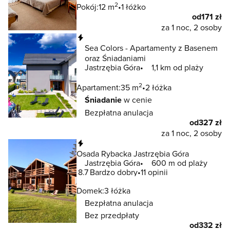
2
Pokój:
12 m
1 łóżko
od
171 zł
za 1 noc, 2 osoby
Natychmiastowa rezerwacja
Sea Colors - Apartamenty z Basenem
oraz Śniadaniami
Jastrzębia Góra
1,1 km od plaży
2
Apartament:
35 m
2 łóżka
Śniadanie
w cenie
Bezpłatna anulacja
od
327 zł
za 1 noc, 2 osoby
Natychmiastowa rezerwacja
Osada Rybacka Jastrzębia Góra
Jastrzębia Góra
600 m od plaży
8.7
Bardzo dobry
11 opinii
Domek:
3 łóżka
Bezpłatna anulacja
Bez przedpłaty
od
332 zł