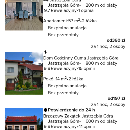
Jastrzębia Góra
200 m od plaży
9.7
Rewelacyjny
1 opinia
2
Apartament:
57 m
2 łóżka
Bezpłatna anulacja
Bez przedpłaty
od
360 zł
za 1 noc, 2 osoby
Natychmiastowa rezerwacja
Dom Gościnny Cuma Jastrzębia Góra
Jastrzębia Góra
800 m od plaży
9.8
Rewelacyjny
15 opinii
2
Pokój:
14 m
2 łóżka
Bezpłatna anulacja
Bez przedpłaty
od
197 zł
za 1 noc, 2 osoby
Potwierdzenie do 24 h
Brzozowy Zakątek Jastrzębia Góra
Jastrzębia Góra
600 m od plaży
9.8
Rewelacyjny
41 opinii