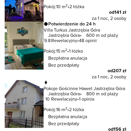
2
Pokój:
10 m
2 łóżka
od
141 zł
za 1 noc, 2 osoby
Potwierdzenie do 24 h
Villa Turkus Jastrzębia Góra
Jastrzębia Góra
600 m od plaży
9.8
Rewelacyjny
48 opinii
2
Pokój:
15 m
1 łóżko
Bezpłatna anulacja
Bez przedpłaty
od
207 zł
za 1 noc, 2 osoby
Natychmiastowa rezerwacja
Pokoje Gościnne Hawet Jastrzębia Góra
Jastrzębia Góra
800 m od plaży
10
Rewelacyjny
1 opinia
2
Pokój:
16 m
2 łóżka
Bezpłatna anulacja
Bez przedpłaty
od
156 zł