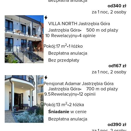
Bezpłatna anulacja
od
340 zł
za 1 noc, 2 osoby
Natychmiastowa rezerwacja
VILLA NORTH Jastrzębia Góra
Jastrzębia Góra
500 m od plaży
10
Rewelacyjny
4 opinie
2
Pokój:
17 m
1 łóżko
Bezpłatna anulacja
Bez przedpłaty
od
167 zł
za 1 noc, 2 osoby
Natychmiastowa rezerwacja
Pensjonat Adamar Jastrzębia Góra
Jastrzębia Góra
700 m od plaży
9.5
Rewelacyjny
12 opinii
2
Pokój:
13 m
2 łóżka
Śniadanie
w cenie
Bezpłatna anulacja
od
390 zł
za 1 noc, 2 osoby