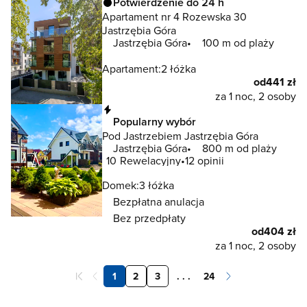
Potwierdzenie do 24 h
Apartament nr 4 Rozewska 30
Jastrzębia Góra
Jastrzębia Góra
100 m od plaży
Apartament:
2 łóżka
od
441 zł
za 1 noc, 2 osoby
Natychmiastowa rezerwacja
Popularny wybór
Pod Jastrzebiem Jastrzębia Góra
Jastrzębia Góra
800 m od plaży
10
Rewelacyjny
12 opinii
Domek:
3 łóżka
Bezpłatna anulacja
Bez przedpłaty
od
404 zł
za 1 noc, 2 osoby
1
2
3
. . .
24