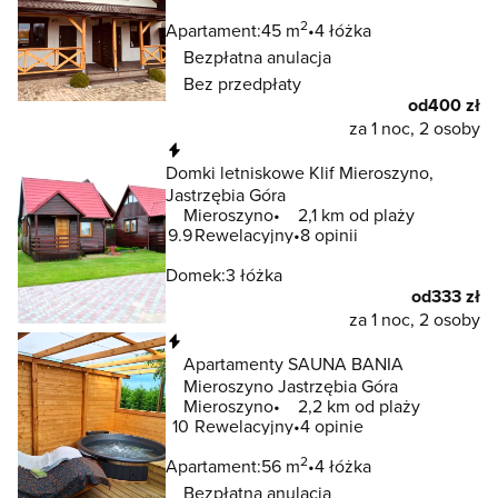
2
Apartament:
45 m
4 łóżka
Bezpłatna anulacja
Bez przedpłaty
od
400 zł
za 1 noc, 2 osoby
Natychmiastowa rezerwacja
Domki letniskowe Klif Mieroszyno,
Jastrzębia Góra
Mieroszyno
2,1 km od plaży
9.9
Rewelacyjny
8 opinii
Domek:
3 łóżka
od
333 zł
za 1 noc, 2 osoby
Natychmiastowa rezerwacja
Apartamenty SAUNA BANIA
Mieroszyno Jastrzębia Góra
Mieroszyno
2,2 km od plaży
10
Rewelacyjny
4 opinie
2
Apartament:
56 m
4 łóżka
Bezpłatna anulacja