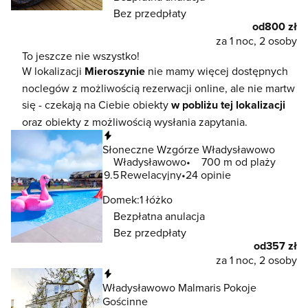
Bez przedpłaty
od
800 zł
za 1 noc, 2 osoby
To jeszcze nie wszystko!
W lokalizacji
Mieroszynie
nie mamy więcej dostępnych
noclegów z możliwością rezerwacji online, ale nie martw
się - czekają na Ciebie obiekty
w pobliżu tej lokalizacji
oraz obiekty z możliwością wysłania zapytania.
Natychmiastowa rezerwacja
Słoneczne Wzgórze Władysławowo
Władysławowo
700 m od plaży
9.5
Rewelacyjny
24 opinie
Domek:
1 łóżko
Bezpłatna anulacja
Bez przedpłaty
od
357 zł
za 1 noc, 2 osoby
Natychmiastowa rezerwacja
Władysławowo Malmaris Pokoje
Gościnne