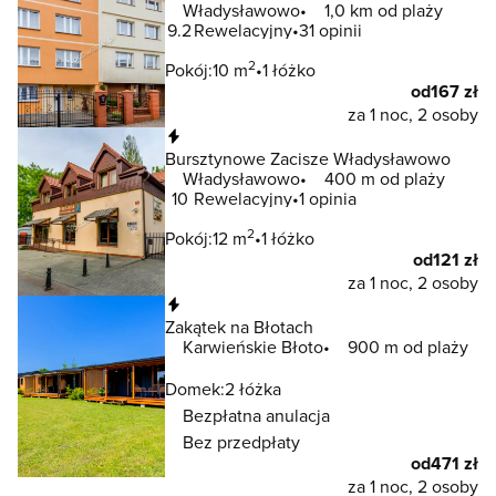
Władysławowo
1,0 km od plaży
9.2
Rewelacyjny
31 opinii
2
Pokój:
10 m
1 łóżko
od
167 zł
za 1 noc, 2 osoby
Natychmiastowa rezerwacja
Bursztynowe Zacisze Władysławowo
Władysławowo
400 m od plaży
10
Rewelacyjny
1 opinia
2
Pokój:
12 m
1 łóżko
od
121 zł
za 1 noc, 2 osoby
Natychmiastowa rezerwacja
Zakątek na Błotach
Karwieńskie Błoto
900 m od plaży
Domek:
2 łóżka
Bezpłatna anulacja
Bez przedpłaty
od
471 zł
za 1 noc, 2 osoby