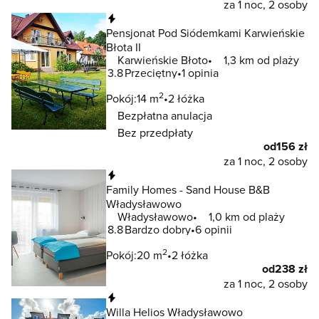
za 1 noc, 2 osoby
Natychmiastowa rezerwacja
Pensjonat Pod Siódemkami Karwieńskie
Błota II
Karwieńskie Błoto
1,3 km od plaży
3.8
Przeciętny
1 opinia
2
Pokój:
14 m
2 łóżka
Bezpłatna anulacja
Bez przedpłaty
od
156 zł
za 1 noc, 2 osoby
Natychmiastowa rezerwacja
Family Homes - Sand House B&B
Władysławowo
Władysławowo
1,0 km od plaży
8.8
Bardzo dobry
6 opinii
2
Pokój:
20 m
2 łóżka
od
238 zł
za 1 noc, 2 osoby
Natychmiastowa rezerwacja
Willa Helios Władysławowo