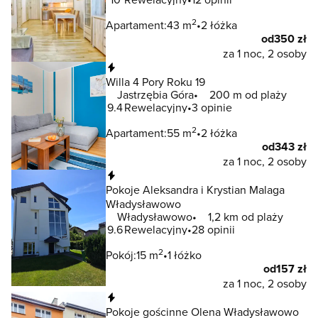
2
Apartament:
43 m
2 łóżka
od
350 zł
za 1 noc, 2 osoby
Natychmiastowa rezerwacja
Willa 4 Pory Roku 19
Jastrzębia Góra
200 m od plaży
9.4
Rewelacyjny
3 opinie
2
Apartament:
55 m
2 łóżka
od
343 zł
za 1 noc, 2 osoby
Natychmiastowa rezerwacja
Pokoje Aleksandra i Krystian Malaga
Władysławowo
Władysławowo
1,2 km od plaży
9.6
Rewelacyjny
28 opinii
2
Pokój:
15 m
1 łóżko
od
157 zł
za 1 noc, 2 osoby
Natychmiastowa rezerwacja
Pokoje gościnne Olena Władysławowo