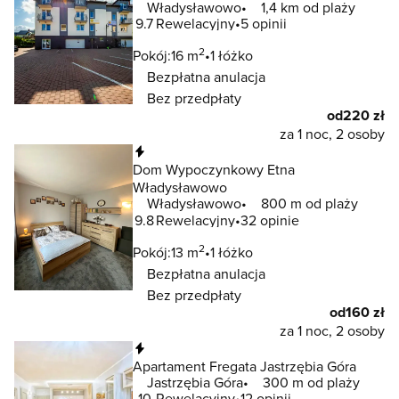
Władysławowo
1,4 km od plaży
9.7
Rewelacyjny
5 opinii
2
Pokój:
16 m
1 łóżko
Bezpłatna anulacja
Bez przedpłaty
od
220 zł
za 1 noc, 2 osoby
Natychmiastowa rezerwacja
Dom Wypoczynkowy Etna
Władysławowo
Władysławowo
800 m od plaży
9.8
Rewelacyjny
32 opinie
2
Pokój:
13 m
1 łóżko
Bezpłatna anulacja
Bez przedpłaty
od
160 zł
za 1 noc, 2 osoby
Natychmiastowa rezerwacja
Apartament Fregata Jastrzębia Góra
Jastrzębia Góra
300 m od plaży
10
Rewelacyjny
12 opinii