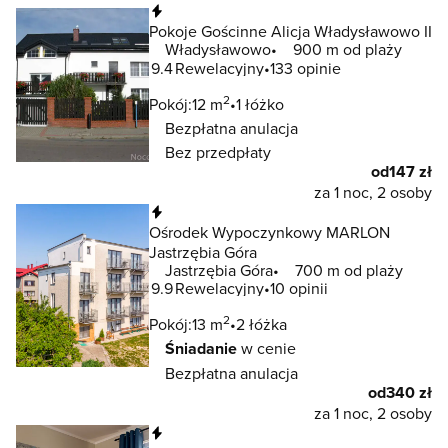
Natychmiastowa rezerwacja
Pokoje Gościnne Alicja Władysławowo II
Władysławowo
900 m od plaży
9.4
Rewelacyjny
133 opinie
2
Pokój:
12 m
1 łóżko
Bezpłatna anulacja
Bez przedpłaty
od
147 zł
za 1 noc, 2 osoby
Natychmiastowa rezerwacja
Ośrodek Wypoczynkowy MARLON
Jastrzębia Góra
Jastrzębia Góra
700 m od plaży
9.9
Rewelacyjny
10 opinii
2
Pokój:
13 m
2 łóżka
Śniadanie
w cenie
Bezpłatna anulacja
od
340 zł
za 1 noc, 2 osoby
Natychmiastowa rezerwacja