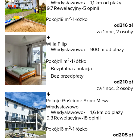
Władysławowo
1,1 km od plaży
9.7
Rewelacyjny
5 opinii
2
Pokój:
18 m
1 łóżko
od
216 zł
za 1 noc, 2 osoby
Natychmiastowa rezerwacja
Willa Filip
Władysławowo
900 m od plaży
2
Pokój:
11 m
1 łóżko
Bezpłatna anulacja
Bez przedpłaty
od
210 zł
za 1 noc, 2 osoby
Natychmiastowa rezerwacja
Pokoje Gościnne Szara Mewa
Władysławowo
Władysławowo
1,6 km od plaży
9.3
Rewelacyjny
18 opinii
2
Pokój:
16 m
1 łóżko
od
205 zł