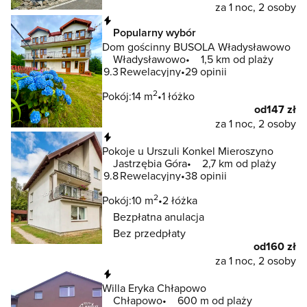
za 1 noc, 2 osoby
Natychmiastowa rezerwacja
Popularny wybór
Dom gościnny BUSOLA Władysławowo
Władysławowo
1,5 km od plaży
9.3
Rewelacyjny
29 opinii
2
Pokój:
14 m
1 łóżko
od
147 zł
za 1 noc, 2 osoby
Natychmiastowa rezerwacja
Pokoje u Urszuli Konkel Mieroszyno
Jastrzębia Góra
2,7 km od plaży
9.8
Rewelacyjny
38 opinii
2
Pokój:
10 m
2 łóżka
Bezpłatna anulacja
Bez przedpłaty
od
160 zł
za 1 noc, 2 osoby
Natychmiastowa rezerwacja
Willa Eryka Chłapowo
Chłapowo
600 m od plaży