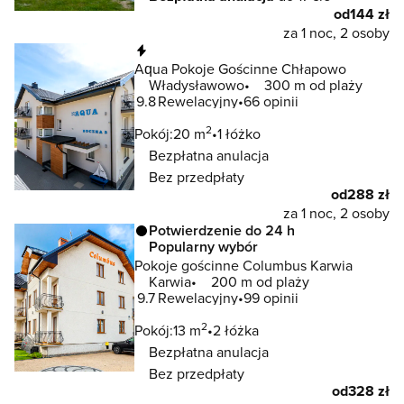
od
144 zł
za 1 noc, 2 osoby
Natychmiastowa rezerwacja
Aqua Pokoje Gościnne Chłapowo
Władysławowo
300 m od plaży
9.8
Rewelacyjny
66 opinii
2
Pokój:
20 m
1 łóżko
Bezpłatna anulacja
Bez przedpłaty
od
288 zł
za 1 noc, 2 osoby
Potwierdzenie do 24 h
Popularny wybór
Pokoje gościnne Columbus Karwia
Karwia
200 m od plaży
9.7
Rewelacyjny
99 opinii
2
Pokój:
13 m
2 łóżka
Bezpłatna anulacja
Bez przedpłaty
od
328 zł