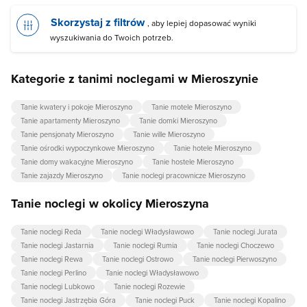
Skorzystaj z filtrów
, aby lepiej dopasować wyniki
wyszukiwania do Twoich potrzeb.
Kategorie z tanimi noclegami w Mieroszynie
Tanie kwatery i pokoje Mieroszyno
Tanie motele Mieroszyno
Tanie apartamenty Mieroszyno
Tanie domki Mieroszyno
Tanie pensjonaty Mieroszyno
Tanie wille Mieroszyno
Tanie ośrodki wypoczynkowe Mieroszyno
Tanie hotele Mieroszyno
Tanie domy wakacyjne Mieroszyno
Tanie hostele Mieroszyno
Tanie zajazdy Mieroszyno
Tanie noclegi pracownicze Mieroszyno
Tanie noclegi w okolicy Mieroszyna
Tanie noclegi Reda
Tanie noclegi Władysławowo
Tanie noclegi Jurata
Tanie noclegi Jastarnia
Tanie noclegi Rumia
Tanie noclegi Choczewo
Tanie noclegi Rewa
Tanie noclegi Ostrowo
Tanie noclegi Pierwoszyno
Tanie noclegi Perlino
Tanie noclegi Władysławowo
Tanie noclegi Lubkowo
Tanie noclegi Rozewie
Tanie noclegi Jastrzębia Góra
Tanie noclegi Puck
Tanie noclegi Kopalino