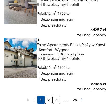
9.6
Rewelacyjny
5 opinii
2
Pokój:
12 m
1 łóżko
Bezpłatna anulacja
Bez przedpłaty
od
257 zł
za 1 noc, 2 osoby
Natychmiastowa rezerwacja
Fajne Apartamenty Blisko Plaży w Karwi
- Komfort i Wygoda
Karwia
300 m od plaży
9.7
Rewelacyjny
4 opinie
2
Pokój:
14 m
1 łóżko
Bezpłatna anulacja
Bez przedpłaty
od
183 zł
za 1 noc, 2 osoby
1
2
3
. . .
25