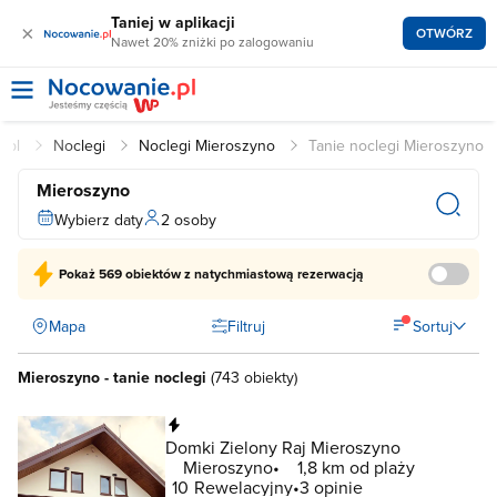
Taniej w aplikacji
×
OTWÓRZ
Nawet 20% zniżki po zalogowaniu
e.pl
Noclegi
Noclegi Mieroszyno
Tanie noclegi Mieroszyno
Mieroszyno
Wybierz daty
2 osoby
Pokaż
569 obiektów
z natychmiastową rezerwacją
Mapa
Filtruj
Sortuj
Mieroszyno - tanie noclegi
(
743 obiekty
)
Natychmiastowa rezerwacja
Domki Zielony Raj Mieroszyno
Mieroszyno
1,8 km od plaży
10
Rewelacyjny
3 opinie