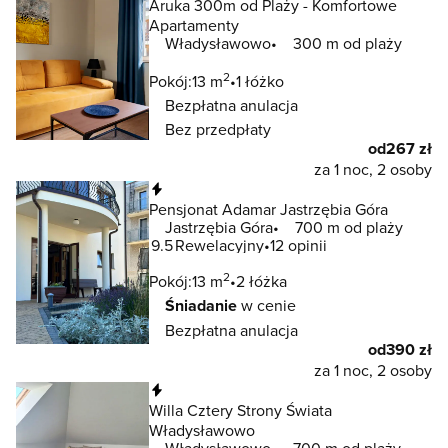
Aruka 300m od Plaży - Komfortowe
Apartamenty
Władysławowo
300 m od plaży
2
Pokój:
13 m
1 łóżko
Bezpłatna anulacja
Bez przedpłaty
od
267 zł
za 1 noc, 2 osoby
Natychmiastowa rezerwacja
Pensjonat Adamar Jastrzębia Góra
Jastrzębia Góra
700 m od plaży
9.5
Rewelacyjny
12 opinii
2
Pokój:
13 m
2 łóżka
Śniadanie
w cenie
Bezpłatna anulacja
od
390 zł
za 1 noc, 2 osoby
Natychmiastowa rezerwacja
Willa Cztery Strony Świata
Władysławowo
Władysławowo
700 m od plaży