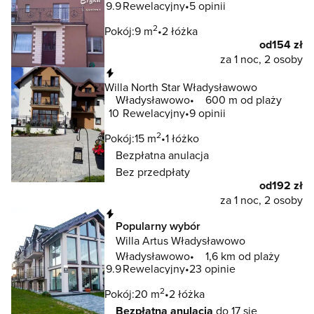
9.9
Rewelacyjny
5 opinii
2
Pokój:
9 m
2 łóżka
od
154 zł
za 1 noc, 2 osoby
Natychmiastowa rezerwacja
Willa North Star Władysławowo
Władysławowo
600 m od plaży
10
Rewelacyjny
9 opinii
2
Pokój:
15 m
1 łóżko
Bezpłatna anulacja
Bez przedpłaty
od
192 zł
za 1 noc, 2 osoby
Natychmiastowa rezerwacja
Popularny wybór
Willa Artus Władysławowo
Władysławowo
1,6 km od plaży
9.9
Rewelacyjny
23 opinie
2
Pokój:
20 m
2 łóżka
Bezpłatna anulacja
do 17 sie