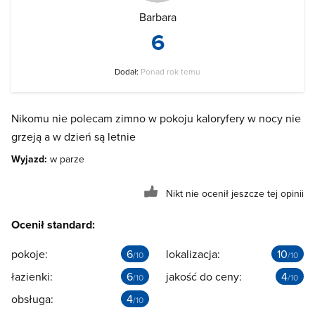
Barbara
6
Dodał:
Ponad rok temu
Nikomu nie polecam zimno w pokoju kaloryfery w nocy nie
grzeją a w dzień są letnie
Wyjazd:
w parze
Nikt nie ocenił jeszcze tej opinii
Ocenił standard:
pokoje:
6
lokalizacja:
10
/10
/10
łazienki:
6
jakość do ceny:
4
/10
/10
obsługa:
4
/10