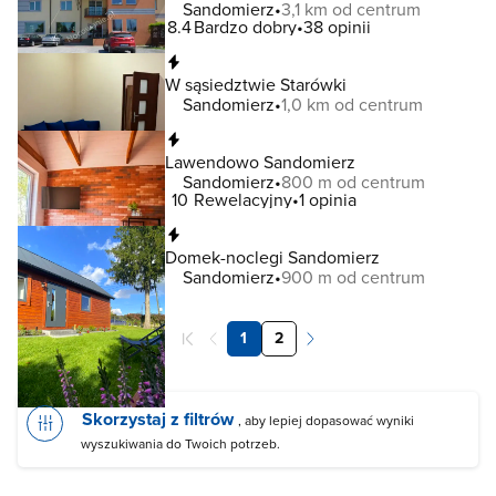
Sandomierz
3,1 km od centrum
8.4
Bardzo dobry
38 opinii
Natychmiastowa rezerwacja
W sąsiedztwie Starówki
Sandomierz
1,0 km od centrum
Natychmiastowa rezerwacja
Lawendowo Sandomierz
Sandomierz
800 m od centrum
10
Rewelacyjny
1 opinia
Natychmiastowa rezerwacja
Domek-noclegi Sandomierz
Sandomierz
900 m od centrum
1
2
Skorzystaj z filtrów
, aby lepiej dopasować wyniki
wyszukiwania do Twoich potrzeb.