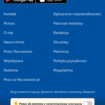
Kontakt
Zgłoszenia nieprawidłowości
Pomoc
Patronat medialny
O nas
Redakcja
Nasza oferta
Dla prasy
Poleć Nocowanie
Partnerzy
Współpraca
Polityka prywatności
Reklama
Regulaminy
Praca w Nocowanie.pl
Długi weekend majowy
,
Sylwester
,
Weekend czerwcowy
,
Zakopane
Copyright 2005-2026 by NOCOWANIE.PL Sp. z o.o.
Pokaż
26 obiektów
z natychmiastową rezerwacją