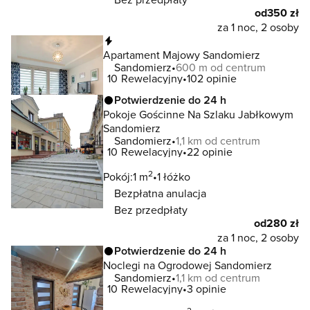
od
350 zł
za 1 noc, 2 osoby
Natychmiastowa rezerwacja
Apartament Majowy Sandomierz
Sandomierz
600 m od centrum
10
Rewelacyjny
102 opinie
Potwierdzenie do 24 h
Pokoje Gościnne Na Szlaku Jabłkowym
Sandomierz
Sandomierz
1,1 km od centrum
10
Rewelacyjny
22 opinie
2
Pokój:
1 m
1 łóżko
Bezpłatna anulacja
Bez przedpłaty
od
280 zł
za 1 noc, 2 osoby
Potwierdzenie do 24 h
Noclegi na Ogrodowej Sandomierz
Sandomierz
1,1 km od centrum
10
Rewelacyjny
3 opinie