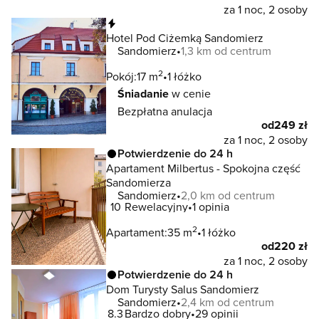
za 1 noc, 2 osoby
Natychmiastowa rezerwacja
Hotel Pod Ciżemką Sandomierz
Sandomierz
1,3 km od centrum
2
Pokój:
17 m
1 łóżko
Śniadanie
w cenie
Bezpłatna anulacja
od
249 zł
za 1 noc, 2 osoby
Potwierdzenie do 24 h
Apartament Milbertus - Spokojna część
Sandomierza
Sandomierz
2,0 km od centrum
10
Rewelacyjny
1 opinia
2
Apartament:
35 m
1 łóżko
od
220 zł
za 1 noc, 2 osoby
Potwierdzenie do 24 h
Dom Turysty Salus Sandomierz
Sandomierz
2,4 km od centrum
8.3
Bardzo dobry
29 opinii