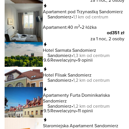
za 1 noc, 2 osoby
Natychmiastowa rezerwacja
Apartament pod Trzynastką Sandomierz
Sandomierz
1,1 km od centrum
2
Apartament:
40 m
2 łóżka
od
351 zł
za 1 noc, 2 osoby
Natychmiastowa rezerwacja
Hotel Sarmata Sandomierz
Sandomierz
1,3 km od centrum
9.6
Rewelacyjny
9 opinii
Natychmiastowa rezerwacja
Hotel Flisak Sandomierz
Sandomierz
1,2 km od centrum
Natychmiastowa rezerwacja
Apartamenty Furta Dominikańska
Sandomierz
Sandomierz
1,2 km od centrum
9.5
Rewelacyjny
11 opinii
Natychmiastowa rezerwacja
Staromiejska Apartament Sandomierz