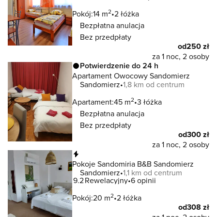
2
Pokój:
14 m
2 łóżka
Bezpłatna anulacja
Bez przedpłaty
od
250 zł
za 1 noc, 2 osoby
Potwierdzenie do 24 h
Apartament Owocowy Sandomierz
Sandomierz
1,8 km od centrum
2
Apartament:
45 m
3 łóżka
Bezpłatna anulacja
Bez przedpłaty
od
300 zł
za 1 noc, 2 osoby
Natychmiastowa rezerwacja
Pokoje Sandomiria B&B Sandomierz
Sandomierz
1,1 km od centrum
9.2
Rewelacyjny
6 opinii
2
Pokój:
20 m
2 łóżka
od
308 zł