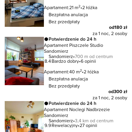
2
Apartament:
21 m
2 łóżka
Bezpłatna anulacja
Bez przedpłaty
od
180 zł
za 1 noc, 2 osoby
Potwierdzenie do 24 h
Apartament Piszczele Studio
Sandomierz
Sandomierz
700 m od centrum
8.4
Bardzo dobry
6 opinii
2
Apartament:
40 m
2 łóżka
Bezpłatna anulacja
Bez przedpłaty
od
300 zł
za 1 noc, 2 osoby
Potwierdzenie do 24 h
Apartament Noclegi Nadbrzezie
Sandomierz
Sandomierz
3,4 km od centrum
9.9
Rewelacyjny
27 opinii