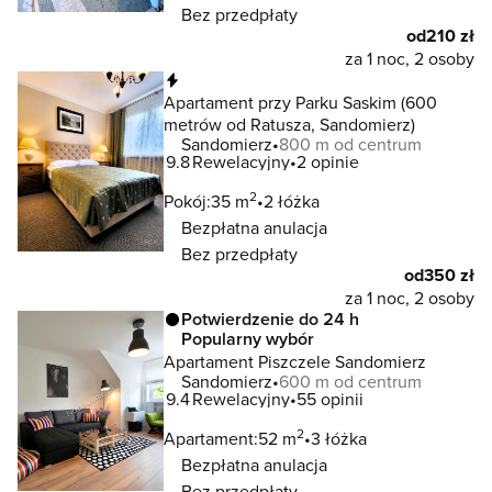
Bez przedpłaty
od
210 zł
za 1 noc, 2 osoby
Natychmiastowa rezerwacja
Apartament przy Parku Saskim (600
metrów od Ratusza, Sandomierz)
Sandomierz
800 m od centrum
9.8
Rewelacyjny
2 opinie
2
Pokój:
35 m
2 łóżka
Bezpłatna anulacja
Bez przedpłaty
od
350 zł
za 1 noc, 2 osoby
Potwierdzenie do 24 h
Popularny wybór
Apartament Piszczele Sandomierz
Sandomierz
600 m od centrum
9.4
Rewelacyjny
55 opinii
2
Apartament:
52 m
3 łóżka
Bezpłatna anulacja
Bez przedpłaty