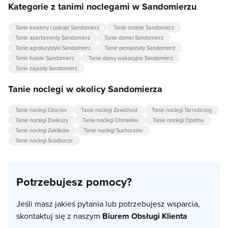
Kategorie z tanimi noclegami w Sandomierzu
Tanie kwatery i pokoje Sandomierz
Tanie motele Sandomierz
Tanie apartamenty Sandomierz
Tanie domki Sandomierz
Tanie agroturystyki Sandomierz
Tanie pensjonaty Sandomierz
Tanie hotele Sandomierz
Tanie domy wakacyjne Sandomierz
Tanie zajazdy Sandomierz
Tanie noclegi w okolicy Sandomierza
Tanie noclegi Ożarów
Tanie noclegi Zawichost
Tanie noclegi Tarnobrzeg
Tanie noclegi Dwikozy
Tanie noclegi Chmielów
Tanie noclegi Opatów
Tanie noclegi Zaklików
Tanie noclegi Suchorzów
Tanie noclegi Śródborze
Potrzebujesz pomocy?
Jeśli masz jakieś pytania lub potrzebujesz wsparcia,
skontaktuj się z naszym
Biurem Obsługi Klienta