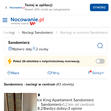
Taniej w aplikacji
×
OTWÓRZ
Nawet 20% zniżki po zalogowaniu
Noclegi
Noclegi Sandomierz
Noclegi w centrum Sandomierz
Sandomierz
Wybierz daty
2 osoby
Pokaż
26 obiektów
z natychmiastową rezerwacją
Mapa
Filtruj
Sortuj
Sandomierz - noclegi w centrum
(
43 obiekty
)
Natychmiastowa rezerwacja
Ice King Apartament Sandomierz
Sandomierz
1,2 km od centrum
8.2
Bardzo dobry
3 opinie