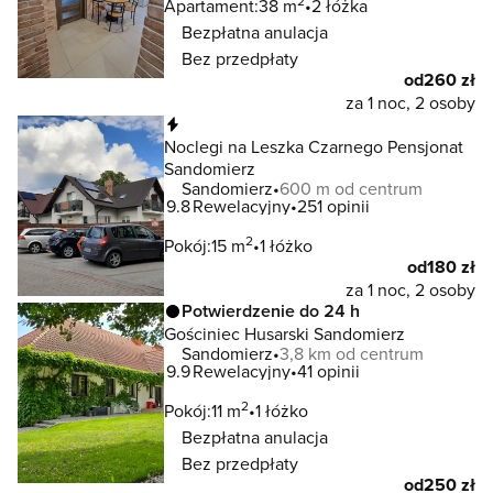
2
Apartament:
38 m
2 łóżka
Bezpłatna anulacja
Bez przedpłaty
od
260 zł
za 1 noc, 2 osoby
Natychmiastowa rezerwacja
Noclegi na Leszka Czarnego Pensjonat
Sandomierz
Sandomierz
600 m od centrum
9.8
Rewelacyjny
251 opinii
2
Pokój:
15 m
1 łóżko
od
180 zł
za 1 noc, 2 osoby
Potwierdzenie do 24 h
Gościniec Husarski Sandomierz
Sandomierz
3,8 km od centrum
9.9
Rewelacyjny
41 opinii
2
Pokój:
11 m
1 łóżko
Bezpłatna anulacja
Bez przedpłaty
od
250 zł