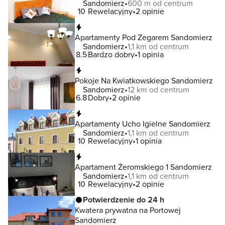
Sandomierz
600 m od centrum
10
Rewelacyjny
2 opinie
Natychmiastowa rezerwacja
Apartamenty Pod Zegarem Sandomierz
Sandomierz
1,1 km od centrum
8.5
Bardzo dobry
1 opinia
Natychmiastowa rezerwacja
Pokoje Na Kwiatkowskiego Sandomierz
Sandomierz
12 km od centrum
6.8
Dobry
2 opinie
Natychmiastowa rezerwacja
Apartamenty Ucho Igielne Sandomierz
Sandomierz
1,1 km od centrum
10
Rewelacyjny
1 opinia
Natychmiastowa rezerwacja
Apartament Żeromskiego 1 Sandomierz
Sandomierz
1,1 km od centrum
10
Rewelacyjny
2 opinie
Potwierdzenie do 24 h
Kwatera prywatna na Portowej
Sandomierz