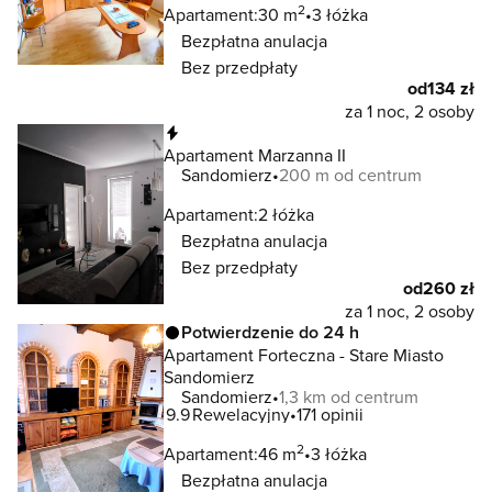
2
Apartament:
30 m
3 łóżka
Bezpłatna anulacja
Bez przedpłaty
od
134 zł
za 1 noc, 2 osoby
Natychmiastowa rezerwacja
Apartament Marzanna II
Sandomierz
200 m od centrum
Apartament:
2 łóżka
Bezpłatna anulacja
Bez przedpłaty
od
260 zł
za 1 noc, 2 osoby
Potwierdzenie do 24 h
Apartament Forteczna - Stare Miasto
Sandomierz
Sandomierz
1,3 km od centrum
9.9
Rewelacyjny
171 opinii
2
Apartament:
46 m
3 łóżka
Bezpłatna anulacja