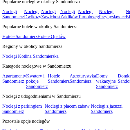
Popularne noclegi w okolicy Sandomierza
Noclegi
Noclegi
Noclegi
Noclegi
Noclegi
Noclegi
No
Sandomierz
Dwikozy
Zawichost
Zaklików
Tarnobrzeg
Przybysławice
Bi
Popularne hotele w okolicy Sandomierza
Hotele Sandomierz
Hotele Opatów
Regiony w okolicy Sandomierza
Noclegi Kotlina Sandomierska
Kategorie noclegowe w Sandomierzu
Apartamenty
Kwatery i
Hotele
Agroturystyka
Domy
Domk
Sandomierz
pokoje
Sandomierz
Sandomierz
wakacyjne
Sando
Sandomierz
Sandomierz
Noclegi z udogodnieniami w Sandomierzu
Noclegi z parkingiem
Noclegi z placem zabaw
Noclegi z jacuzzi
Sandomierz
Sandomierz
Sandomierz
Pozostałe opcje noclegów