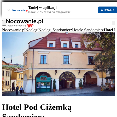
Taniej w aplikacji
×
OTWÓRZ
Nawet 20% zniżki po zalogowaniu
Nocowanie.pl
Noclegi
Noclegi Sandomierz
Hotele Sandomierz
Hotel 
Hotel Pod Ciżemką
Sandomierz