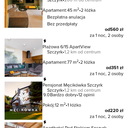
2
Apartament:
45 m
2 łóżka
Bezpłatna anulacja
Bez przedpłaty
od
560 zł
za 1 noc, 2 osoby
Natychmiastowa rezerwacja
Plażowa 6/15 ApartView
Szczyrk
1,2 km od centrum
2
Apartament:
77 m
2 łóżka
od
351 zł
za 1 noc, 2 osoby
Natychmiastowa rezerwacja
Pensjonat Męcikówka Szczyrk
Szczyrk
1,2 km od centrum
9.0
Bardzo dobry
12 opinii
2
Pokój:
12 m
1 łóżko
od
220 zł
za 1 noc, 2 osoby
Natychmiastowa rezerwacja
Aparthotel Pod Stokiem Szczyrk