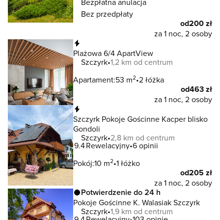
Bezpłatna anulacja
Bez przedpłaty
od
200 zł
za 1 noc, 2 osoby
Natychmiastowa rezerwacja
Plażowa 6/4 ApartView
Szczyrk
1,2 km od centrum
2
Apartament:
53 m
2 łóżka
od
463 zł
za 1 noc, 2 osoby
Natychmiastowa rezerwacja
Szczyrk Pokoje Gościnne Kacper blisko
Gondoli
Szczyrk
2,8 km od centrum
9.4
Rewelacyjny
6 opinii
2
Pokój:
10 m
1 łóżko
od
205 zł
za 1 noc, 2 osoby
Potwierdzenie do 24 h
Pokoje Gościnne K. Walasiak Szczyrk
Szczyrk
1,9 km od centrum
9.4
Rewelacyjny
103 opinie