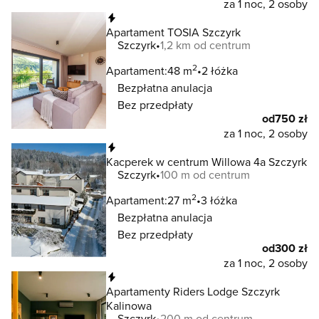
za 1 noc, 2 osoby
Natychmiastowa rezerwacja
Apartament TOSIA Szczyrk
Szczyrk
1,2 km od centrum
2
Apartament:
48 m
2 łóżka
Bezpłatna anulacja
Bez przedpłaty
od
750 zł
za 1 noc, 2 osoby
Natychmiastowa rezerwacja
Kacperek w centrum Willowa 4a Szczyrk
Szczyrk
100 m od centrum
2
Apartament:
27 m
3 łóżka
Bezpłatna anulacja
Bez przedpłaty
od
300 zł
za 1 noc, 2 osoby
Natychmiastowa rezerwacja
Apartamenty Riders Lodge Szczyrk
Kalinowa
Szczyrk
200 m od centrum