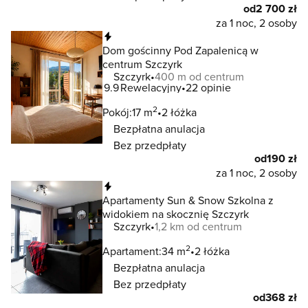
od
2 700 zł
za 1 noc, 2 osoby
Natychmiastowa rezerwacja
Dom gościnny Pod Zapalenicą w
centrum Szczyrk
Szczyrk
400 m od centrum
9.9
Rewelacyjny
22 opinie
2
Pokój:
17 m
2 łóżka
Bezpłatna anulacja
Bez przedpłaty
od
190 zł
za 1 noc, 2 osoby
Natychmiastowa rezerwacja
Apartamenty Sun & Snow Szkolna z
widokiem na skocznię Szczyrk
Szczyrk
1,2 km od centrum
2
Apartament:
34 m
2 łóżka
Bezpłatna anulacja
Bez przedpłaty
od
368 zł