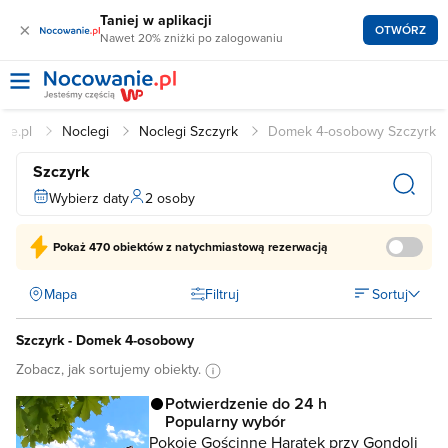
Taniej w aplikacji
×
OTWÓRZ
Nawet 20% zniżki po zalogowaniu
ie.pl
Noclegi
Noclegi Szczyrk
Domek 4-osobowy Szczyrk
Szczyrk
Wybierz daty
2 osoby
Pokaż
470 obiektów
z natychmiastową rezerwacją
Mapa
Filtruj
Sortuj
Szczyrk - Domek 4-osobowy
Zobacz, jak sortujemy obiekty.
Potwierdzenie do 24 h
Popularny wybór
Pokoje Gościnne Haratek przy Gondoli