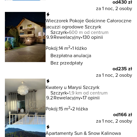
od
430 zł
za 1 noc, 2 osoby
Natychmiastowa rezerwacja
Wieczorek Pokoje Gościnne Całoroczne
jacuzzi ogrodowe Szczyrk
Szczyrk
600 m od centrum
9.9
Rewelacyjny
130 opinii
2
Pokój:
14 m
1 łóżko
Bezpłatna anulacja
Bez przedpłaty
od
235 zł
za 1 noc, 2 osoby
Natychmiastowa rezerwacja
Kwatery u Marysi Szczyrk
Szczyrk
1,9 km od centrum
9.2
Rewelacyjny
17 opinii
2
Pokój:
15 m
2 łóżka
od
166 zł
za 1 noc, 2 osoby
Natychmiastowa rezerwacja
Apartamenty Sun & Snow Kalinowa