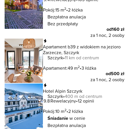
2
Pokój:
15 m
2 łóżka
Bezpłatna anulacja
Bez przedpłaty
od
160 zł
za 1 noc, 2 osoby
Natychmiastowa rezerwacja
Apartament b39 z widokiem na jezioro
Zarzecze, Szczyrk
Szczyrk
11 km od centrum
2
Apartament:
49 m
3 łóżka
od
500 zł
za 1 noc, 2 osoby
Natychmiastowa rezerwacja
Hotel Alpin Szczyrk
Szczyrk
400 m od centrum
9.8
Rewelacyjny
12 opinii
2
Pokój:
10 m
2 łóżka
Śniadanie
w cenie
Bezpłatna anulacja