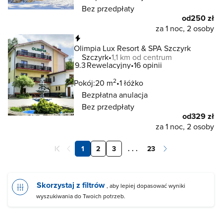
Bez przedpłaty
od
250 zł
za 1 noc, 2 osoby
Natychmiastowa rezerwacja
Olimpia Lux Resort & SPA Szczyrk
Szczyrk
1,1 km od centrum
9.3
Rewelacyjny
16 opinii
2
Pokój:
20 m
1 łóżko
Bezpłatna anulacja
Bez przedpłaty
od
329 zł
za 1 noc, 2 osoby
1
2
3
. . .
23
Skorzystaj z filtrów
, aby lepiej dopasować wyniki
wyszukiwania do Twoich potrzeb.