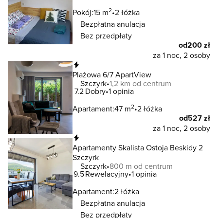
2
Pokój:
15 m
2 łóżka
Bezpłatna anulacja
Bez przedpłaty
od
200 zł
za 1 noc, 2 osoby
Natychmiastowa rezerwacja
Plażowa 6/7 ApartView
Szczyrk
1,2 km od centrum
7.2
Dobry
1 opinia
2
Apartament:
47 m
2 łóżka
od
527 zł
za 1 noc, 2 osoby
Natychmiastowa rezerwacja
Apartamenty Skalista Ostoja Beskidy 2
Szczyrk
Szczyrk
800 m od centrum
9.5
Rewelacyjny
1 opinia
Apartament:
2 łóżka
Bezpłatna anulacja
Bez przedpłaty