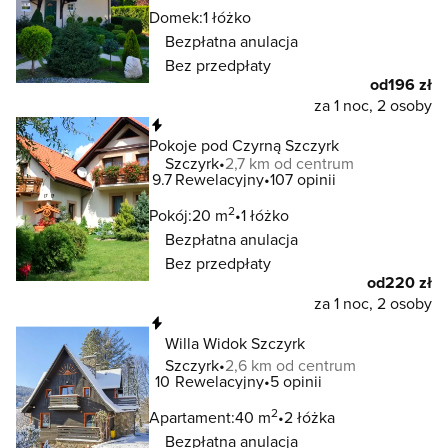
Domek:
1 łóżko
Bezpłatna anulacja
Bez przedpłaty
od
196 zł
za 1 noc, 2 osoby
Natychmiastowa rezerwacja
Pokoje pod Czyrną Szczyrk
Szczyrk
2,7 km od centrum
9.7
Rewelacyjny
107 opinii
2
Pokój:
20 m
1 łóżko
Bezpłatna anulacja
Bez przedpłaty
od
220 zł
za 1 noc, 2 osoby
Natychmiastowa rezerwacja
Willa Widok Szczyrk
Szczyrk
2,6 km od centrum
10
Rewelacyjny
5 opinii
2
Apartament:
40 m
2 łóżka
Bezpłatna anulacja