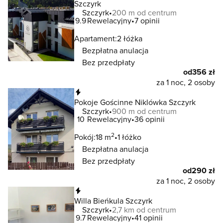
Szczyrk
Szczyrk
200 m od centrum
9.9
Rewelacyjny
7 opinii
Apartament:
2 łóżka
Bezpłatna anulacja
Bez przedpłaty
od
356 zł
za 1 noc, 2 osoby
Natychmiastowa rezerwacja
Pokoje Gościnne Niklówka Szczyrk
Szczyrk
900 m od centrum
10
Rewelacyjny
36 opinii
2
Pokój:
18 m
1 łóżko
Bezpłatna anulacja
Bez przedpłaty
od
290 zł
za 1 noc, 2 osoby
Natychmiastowa rezerwacja
Willa Bieńkula Szczyrk
Szczyrk
2,7 km od centrum
9.7
Rewelacyjny
41 opinii