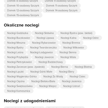
Domek 8 osobowy Szczyrk
Domek 9-osobowy Szczyrk
Domek 10-osobowy Szczyrk
Domek 11-osobowy Szczyrk
Domek 12-osobowy Szczyrk
Domek 14-osobowy Szczyrk
Domek 15-osobowy Szczyrk
Okoliczne noclegi
Noclegi Godziszka
Noclegi Słotwina
Noclegi Bystra (pow. bielski)
Noclegi Buczkowice
Noclegi Lipowa
Noclegi Kalna
Noclegi Ostre
Noclegi Meszna
Noclegi Rybarzowice
Noclegi Brenna
Noclegi Bystry
Noclegi Twardorzeczka
Noclegi Wilkowice
Noclegi Leśna
Noclegi Łodygowice
Noclegi Sienna
Noclegi Przybędza
Noclegi Jaworze
Noclegi Wisła
Noclegi Pietrzykowice
Noclegi Radziechowy
Noclegi Zarzecze (pow. żywiecki)
Noclegi Bierna
Noclegi Błatnia
Noclegi Łączki
Noclegi Górki Małe
Noclegi Biery
Noclegi Węgierska Górka
Noclegi Za Wodą
Noclegi Cisiec
Noclegi Cięcina
Noclegi Bielsko-Biała
Noclegi Jasienica
Noclegi Świętoszówka
Noclegi Wieprz
Noclegi Ustroń
Noclegi Kamesznica
Noclegi z udogodnieniami