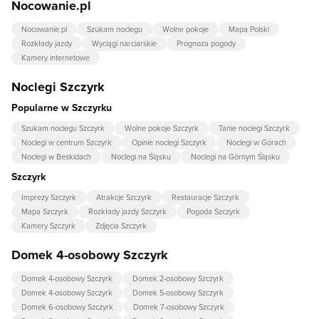
Nocowanie.pl
Nocowanie.pl
Szukam noclegu
Wolne pokoje
Mapa Polski
Rozkłady jazdy
Wyciągi narciarskie
Prognoza pogody
Kamery internetowe
Noclegi Szczyrk
Popularne w Szczyrku
Szukam noclegu Szczyrk
Wolne pokoje Szczyrk
Tanie noclegi Szczyrk
Noclegi w centrum Szczyrk
Opinie noclegi Szczyrk
Noclegi w Górach
Noclegi w Beskidach
Noclegi na Śląsku
Noclegi na Górnym Śląsku
Szczyrk
Imprezy Szczyrk
Atrakcje Szczyrk
Restauracje Szczyrk
Mapa Szczyrk
Rozkłady jazdy Szczyrk
Pogoda Szczyrk
Kamery Szczyrk
Zdjęcia Szczyrk
Domek 4-osobowy Szczyrk
Domek 4-osobowy Szczyrk
Domek 2-osobowy Szczyrk
Domek 4-osobowy Szczyrk
Domek 5-osobowy Szczyrk
Domek 6-osobowy Szczyrk
Domek 7-osobowy Szczyrk