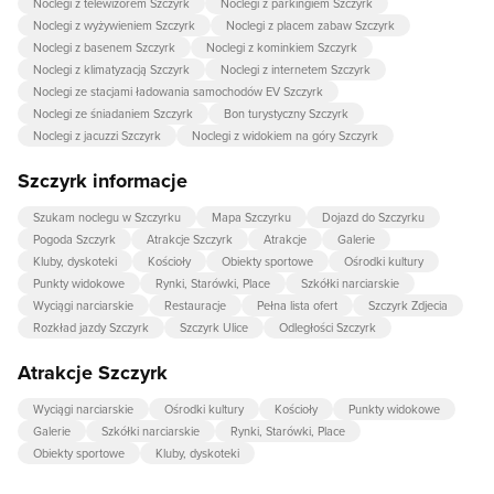
Noclegi z telewizorem Szczyrk
Noclegi z parkingiem Szczyrk
Noclegi z wyżywieniem Szczyrk
Noclegi z placem zabaw Szczyrk
Noclegi z basenem Szczyrk
Noclegi z kominkiem Szczyrk
Noclegi z klimatyzacją Szczyrk
Noclegi z internetem Szczyrk
Noclegi ze stacjami ładowania samochodów EV Szczyrk
Noclegi ze śniadaniem Szczyrk
Bon turystyczny Szczyrk
Noclegi z jacuzzi Szczyrk
Noclegi z widokiem na góry Szczyrk
Szczyrk informacje
Szukam noclegu w Szczyrku
Mapa Szczyrku
Dojazd do Szczyrku
Pogoda Szczyrk
Atrakcje Szczyrk
Atrakcje
Galerie
Kluby, dyskoteki
Kościoły
Obiekty sportowe
Ośrodki kultury
Punkty widokowe
Rynki, Starówki, Place
Szkółki narciarskie
Wyciągi narciarskie
Restauracje
Pełna lista ofert
Szczyrk Zdjecia
Rozkład jazdy Szczyrk
Szczyrk Ulice
Odległości Szczyrk
Atrakcje Szczyrk
Wyciągi narciarskie
Ośrodki kultury
Kościoły
Punkty widokowe
Galerie
Szkółki narciarskie
Rynki, Starówki, Place
Obiekty sportowe
Kluby, dyskoteki