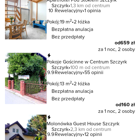
Szczyrk
1,3 km od centrum
10
Rewelacyjny
1 opinia
2
Pokój:
19 m
2 łóżka
Bezpłatna anulacja
Bez przedpłaty
od
659 zł
za 1 noc, 2 osoby
Natychmiastowa rezerwacja
Pokoje Gościnne w Centrum Szczyrk
Szczyrk
100 m od centrum
9.9
Rewelacyjny
55 opinii
2
Pokój:
13 m
2 łóżka
Bezpłatna anulacja
Bez przedpłaty
od
160 zł
za 1 noc, 2 osoby
Natychmiastowa rezerwacja
Molonówka Guest House Szczyrk
Szczyrk
2,3 km od centrum
9.9
Rewelacyjny
12 opinii