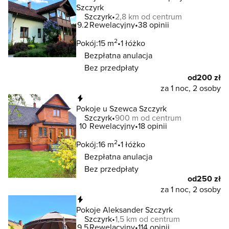
Szczyrk
Szczyrk
2,8 km od centrum
9.2
Rewelacyjny
38 opinii
2
Pokój:
15 m
1 łóżko
Bezpłatna anulacja
Bez przedpłaty
od
200 zł
za 1 noc, 2 osoby
Natychmiastowa rezerwacja
Pokoje u Szewca Szczyrk
Szczyrk
900 m od centrum
10
Rewelacyjny
18 opinii
2
Pokój:
16 m
1 łóżko
Bezpłatna anulacja
Bez przedpłaty
od
250 zł
za 1 noc, 2 osoby
Natychmiastowa rezerwacja
Pokoje Aleksander Szczyrk
Szczyrk
1,5 km od centrum
9.5
Rewelacyjny
114 opinii