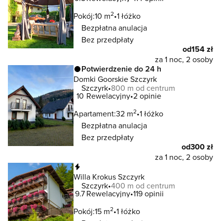
2
Pokój:
10 m
1 łóżko
Bezpłatna anulacja
Bez przedpłaty
od
154 zł
za 1 noc, 2 osoby
Potwierdzenie do 24 h
Domki Goorskie Szczyrk
Szczyrk
800 m od centrum
10
Rewelacyjny
2 opinie
2
Apartament:
32 m
1 łóżko
Bezpłatna anulacja
Bez przedpłaty
od
300 zł
za 1 noc, 2 osoby
Natychmiastowa rezerwacja
Willa Krokus Szczyrk
Szczyrk
400 m od centrum
9.7
Rewelacyjny
119 opinii
2
Pokój:
15 m
1 łóżko