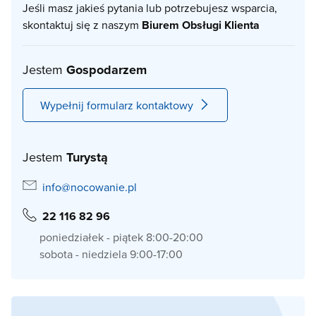
Cennik:
Jeśli masz jakieś pytania lub potrzebujesz wsparcia,
skontaktuj się z naszym
Biurem Obsługi Klienta
Maj, czerwiec ( do 20.06., z wyłączeniem długich
weekendów), wrzesień
- 200 zł za domek za dobę
Jestem
Gospodarzem
(cena dotyczy max. 5 osób, cena dotyczy pobytów co
najmniej 3 - dniowych).
Wypełnij formularz kontaktowy
Cennik WIKA 1 ( domki 4 - 5 osobowe):
Jestem
Turystą
info@nocowanie.pl
20 - 30 czerwca:
200 zł / doba
22 116 82 96
poniedziałek - piątek 8:00-20:00
30 czerwca - 15 lipca:
sobota - niedziela 9:00-17:00
250 zł / doba
15 lipca - 17 sierpnia: