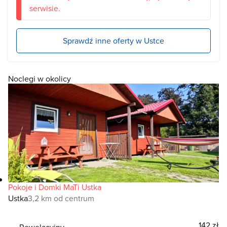
serwisie.
Sprawdź inne oferty w Ustce
Noclegi w okolicy
Pokoje i Domki MaTi Ustka
Ustka
3,2 km od centrum
142 zł
Rewelacyjny