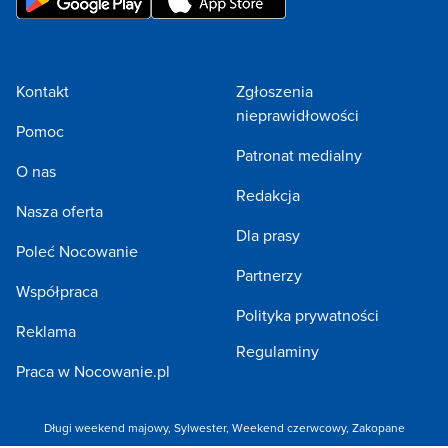
15 lipca - 17 sierpnia:
400 zł za dobę
17 - 31 sierpnia:
Kontakt
Zgłoszenia
300 zł / doba
nieprawidłowości
Pomoc
Patronat medialny
O nas
W domkach Wika 2 możliwy jest pobyt ze zwierzętami
Redakcja
Nasza oferta
tylko po wcześniejszym uzgodnieniu - opłata za
Dla prasy
zwierzaka wynosi 20 zł/doba.
Poleć Nocowanie
Partnerzy
Współpraca
Polityka prywatności
*Podane ceny dotyczą pobytów co najmniej 5 -
Reklama
dniowych.
Regulaminy
Praca w Nocowanie.pl
*Zalecana rezerwacja (konieczność wpłaty zadatku w
wysokości 30% ceny pobytu, w przypadku braku
odnotowania wpłaty rezerwacja zostaje anulowana),
Długi weekend majowy
,
Sylwester
,
Weekend czerwcowy
,
Zakopane