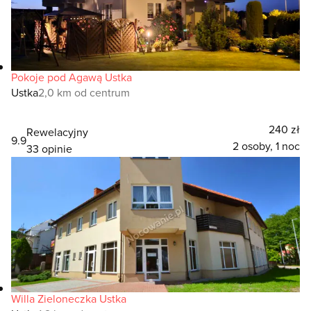
Pokoje pod Agawą Ustka
Ustka
2,0 km od centrum
240 zł
Rewelacyjny
9.9
2 osoby, 1 noc
33 opinie
Willa Zieloneczka Ustka