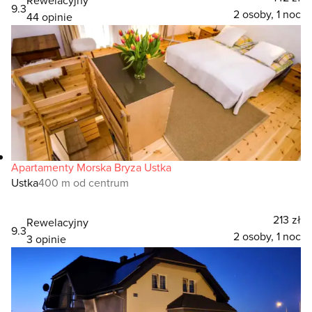
9.3
2 osoby, 1 noc
44 opinie
Apartamenty Morska Bryza Ustka
Ustka
400 m od centrum
213 zł
Rewelacyjny
9.3
2 osoby, 1 noc
3 opinie