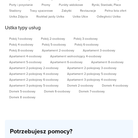
ŁAZIENKA:
Porty i przystanie
Promy
Punkty widokowe
Rynki, Starówki, Place
WC,
Stadiony
Trasy spacerowe
Zabytki
Restauracje
Pełna lista ofert
Ustka Zdjęcia
Rozkład jazdy Ustka
Ustka Ulice
Odległości Ustka
Prysznic,
Umywalka,
Ustka typy usług
Ręcznik do rąk i ręcznik stopki.
Pokój 1-osobowy
Pokój 2-osobowy
Pokój 3-osobowy
WYPOSAŻENIE DODATKOWE:
Pokój 4-osobowy
Pokój 5-osobowy
Pokój 6-osobowy
Pościel,
Pokój 8-osobowy
Apartament 2-osobowy
Apartament 3-osobowy
Apartament 4-osobowy
Apartament wolnostojący 4-osobowy
Parawan plażowy,
Apartament 5-osobowy
Apartament 6-osobowy
Apartament 8-osobowy
Suszarka do ubrań.
Apartament 2-pokojowy 2-osobowy
Apartament 2-pokojowy 3-osobowy
Apartament 2-pokojowy 4-osobowy
Apartament 2-pokojowy 5-osobowy
Apartament 2-pokojowy 6-osobowy
Apartament 3-pokojowy 4-osobowy
WIKA 1 - ul. Ustecka 13, 76-270 Przewłoka,
Apartament 3-pokojowy 5-osobowy
Domek 2-osobowy
Domek 4-osobowy
(poz.geogr. 54.577884,16.90224)
Domek 5-osobowy
Domek 6-osobowy
Domek 7-osobowy
Domek 8 osobowy
WIKA 2 - ul. F. Konarskiego 2, 76-270 Ustka,
(poz.geogr. 54.581722,16.892686)
Potrzebujesz pomocy?