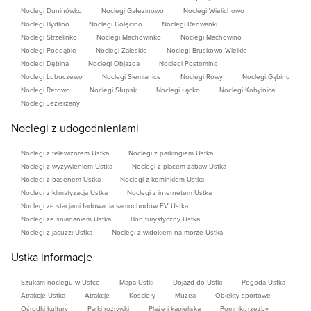
* możliwość skorzystania z pralki
Noclegi Duninówko
Noclegi Gałęzinowo
Noclegi Wielichowo
Noclegi Bydlino
Noclegi Golęcino
Noclegi Redwanki
Noclegi Strzelinko
Noclegi Machowinko
Noclegi Machowino
WYPOSAŻENIE DOMKÓW:
Noclegi Poddąbie
Noclegi Zaleskie
Noclegi Bruskowo Wielkie
Jedna rozkładana kanapa 2 - osobowa, 3 -osobowe
Noclegi Dębina
Noclegi Objazda
Noclegi Postomino
Noclegi Lubuczewo
Noclegi Siemianice
Noclegi Rowy
Noclegi Gąbino
łóżko piętrowe, stół i cztery krzesła,
Noclegi Retowo
Noclegi Słupsk
Noclegi Łącko
Noclegi Kobylnica
Telewizor,
Noclegi Jezierzany
Internet bezprzewodowy.
Noclegi z udogodnieniami
ANEKS KUCHENNY:
Płyta indukcyjna,
Noclegi z telewizorem Ustka
Noclegi z parkingiem Ustka
Noclegi z wyżywieniem Ustka
Noclegi z placem zabaw Ustka
Mikrofalówka,
Noclegi z basenem Ustka
Noclegi z kominkiem Ustka
Lodówka,
Noclegi z klimatyzacją Ustka
Noclegi z internetem Ustka
Czajnik elektryczny,
Noclegi ze stacjami ładowania samochodów EV Ustka
Noclegi ze śniadaniem Ustka
Bon turystyczny Ustka
Ekspres do kawy przelewowy,
Noclegi z jacuzzi Ustka
Noclegi z widokiem na morze Ustka
Garnki ( 2,5 l i 3,5 l ), patelnia,
Ustka informacje
Naczynia ( talerze, miska, szklanki, sztućce, tłuczek,
tarka, łopatka drewniana etc.).
Szukam noclegu w Ustce
Mapa Ustki
Dojazd do Ustki
Pogoda Ustka
Atrakcje Ustka
Atrakcje
Kościoły
Muzea
Obiekty sportowe
Ośrodki kultury
Parki rozrywki
Plaże i kąpieliska
Pomniki, rzeźby