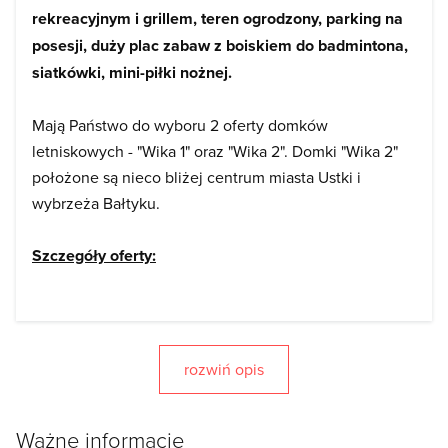
rekreacyjnym i grillem, teren ogrodzony, parking na
posesji, duży plac zabaw z boiskiem do badmintona,
siatkówki, mini-piłki nożnej.
Mają Państwo do wyboru 2 oferty domków
letniskowych - "Wika 1" oraz "Wika 2". Domki "Wika 2"
położone są nieco bliżej centrum miasta Ustki i
wybrzeża Bałtyku.
Szczegóły oferty:
WIKA 1
1800 m od morza
ul. Ustecka 1376-270
rozwiń opis
Przewłoka
Ważne informacje
Oferujemy: