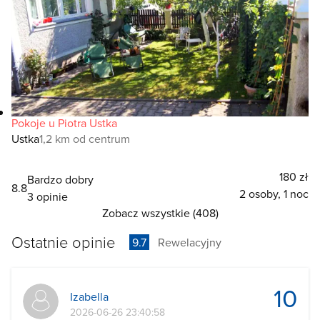
Pokoje u Piotra Ustka
Ustka
1,2 km od centrum
180 zł
Bardzo dobry
8.8
2 osoby, 1 noc
3 opinie
Zobacz wszystkie (408)
Ostatnie opinie
9.7
Rewelacyjny
10
Izabella
2026-06-26 23:40:58