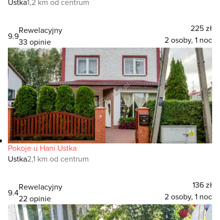
Ustka
1,2 km od centrum
225 zł
Rewelacyjny
9.9
2 osoby, 1 noc
33 opinie
Pokoje u Hani Ustka
Ustka
2,1 km od centrum
136 zł
Rewelacyjny
9.4
2 osoby, 1 noc
22 opinie