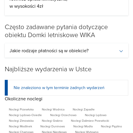
w wysokości 4zł
Oferujemy:
Często zadawane pytania dotyczące
* 6 domków 4 - 5 osobowych, idealnie nadających się
obiektu Domki letniskowe WIKA
dla rodzin i par,
* przed każdym z domków - niewielki, oddzielny plac z
Jakie rodzaje płatności są w obiekcie?
grillem i ławkami do wyłącznej dyspozycji gości
zamieszkujących dany domek,
* na terenie obiektu - plac zabaw dla dzieci, boisko do
Najbliższe wydarzenia w Ustce
gry w siatkówkę, badmintona i mini-piłkę nożną,
trampolina , zjeżdżalnia, stół do ping-ponga, bujana
Nie znaleziono w tym terminie żadnych wydarzeń
ławka ogrodowa.
* teren ogrodzony,
Okoliczne noclegi
* możliwość zaparkowania samochodu,
Noclegi Przewłoka
Noclegi Wodnica
Noclegi Zapadłe
* dostęp do bezprzewodowego internetu,
Noclegi Lędowo-Osiedle
Noclegi Orzechowo
Noclegi Lędowo
* możliwość skorzystania z bezpłatnych rowerów
Noclegi Zimowiska
Noclegi Grabno
Noclegi Dalimierz Przewłocki
Noclegi Modlinek
Noclegi Duninowo
Noclegi Modła
Noclegi Pęplino
dojazdowych do sklepu,
Noclegi Charnowo
Noclegi Niestkowo
Noclegi Wytowno