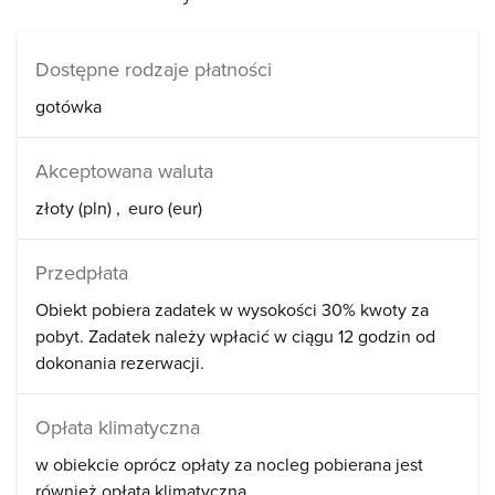
* 3 domki 4 - 5 osobowe, idealnie nadające się dla
Dostępne rodzaje płatności
rodzin i par,
gotówka
* przed każdym z domków - niewielki, oddzielny plac z
grillem i ławkami do wyłącznej dyspozycji gości
zamieszkujących dany domek,
Akceptowana waluta
* na terenie obiektu - następujące atrakcje:
złoty (pln)
euro (eur)
piaskownica, zjeżdżalnia, huśtawka, trampolina, bujana
ławka ogrodowa oraz stół do ping-ponga,
Przedpłata
* teren ogrodzony,
* możliwość zaparkowania samochodu,
Obiekt pobiera zadatek w wysokości 30% kwoty za
pobyt. Zadatek należy wpłacić w ciągu 12 godzin od
* dostęp do bezprzewodowego internetu,
dokonania rezerwacji.
* możliwość zlecenia prania.
WIKA 2
Opłata klimatyczna
900 m od morza
ul. F. Konarskiego 2
w obiekcie oprócz opłaty za nocleg pobierana jest
76-270 Ustka
również opłata klimatyczna