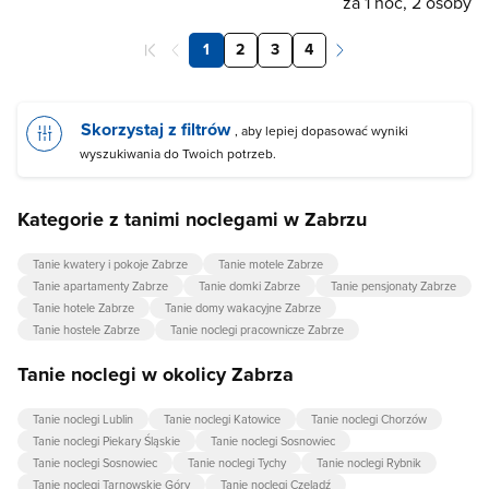
za 1 noc, 2 osoby
1
2
3
4
Skorzystaj z filtrów
, aby lepiej dopasować wyniki
wyszukiwania do Twoich potrzeb.
Kategorie z tanimi noclegami w Zabrzu
Tanie kwatery i pokoje Zabrze
Tanie motele Zabrze
Tanie apartamenty Zabrze
Tanie domki Zabrze
Tanie pensjonaty Zabrze
Tanie hotele Zabrze
Tanie domy wakacyjne Zabrze
Tanie hostele Zabrze
Tanie noclegi pracownicze Zabrze
Tanie noclegi w okolicy Zabrza
Tanie noclegi Lublin
Tanie noclegi Katowice
Tanie noclegi Chorzów
Tanie noclegi Piekary Śląskie
Tanie noclegi Sosnowiec
Tanie noclegi Sosnowiec
Tanie noclegi Tychy
Tanie noclegi Rybnik
Tanie noclegi Tarnowskie Góry
Tanie noclegi Czeladź