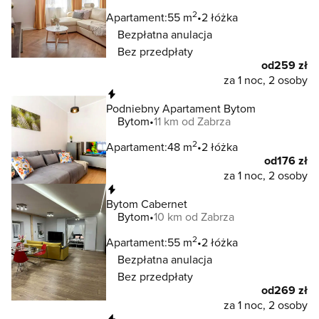
2
Apartament:
55 m
2 łóżka
Bezpłatna anulacja
Bez przedpłaty
od
259 zł
za 1 noc, 2 osoby
Natychmiastowa rezerwacja
Podniebny Apartament Bytom
Bytom
11 km od Zabrza
2
Apartament:
48 m
2 łóżka
od
176 zł
za 1 noc, 2 osoby
Natychmiastowa rezerwacja
Bytom Cabernet
Bytom
10 km od Zabrza
2
Apartament:
55 m
2 łóżka
Bezpłatna anulacja
Bez przedpłaty
od
269 zł
za 1 noc, 2 osoby
Natychmiastowa rezerwacja