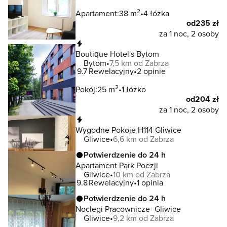
2
Apartament:
38 m
4 łóżka
od
235 zł
za 1 noc, 2 osoby
Natychmiastowa rezerwacja
Boutique Hotel's Bytom
Bytom
7,5 km od Zabrza
9.7
Rewelacyjny
2 opinie
2
Pokój:
25 m
1 łóżko
od
204 zł
za 1 noc, 2 osoby
Natychmiastowa rezerwacja
Wygodne Pokoje H114 Gliwice
Gliwice
6,6 km od Zabrza
Potwierdzenie do 24 h
Apartament Park Poezji
Gliwice
10 km od Zabrza
9.8
Rewelacyjny
1 opinia
Potwierdzenie do 24 h
Noclegi Pracownicze- Gliwice
Gliwice
9,2 km od Zabrza