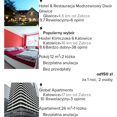
Natychmiastowa rezerwacja
Hotel & Restauracja Modrzewiowy Dwór
Gliwice
Gliwice
4,6 km od Zabrza
9.7
Rewelacyjny
6 opinii
Natychmiastowa rezerwacja
Popularny wybór
Hostel Klimczoka 6 Katowice
Katowice
16 km od Zabrza
8.6
Bardzo dobry
38 opinii
2
Pokój:
12 m
2 łóżka
Bezpłatna anulacja
Bez przedpłaty
od
150 zł
za 1 noc, 2 osoby
Natychmiastowa rezerwacja
Global Apartments
Katowice
17 km od Zabrza
10
Rewelacyjny
3 opinie
2
Apartament:
26 m
1 łóżko
Bezpłatna anulacja