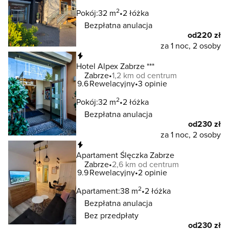
2
Pokój:
32 m
2 łóżka
Bezpłatna anulacja
od
220 zł
za 1 noc, 2 osoby
Natychmiastowa rezerwacja
Hotel Alpex Zabrze ***
Zabrze
1,2 km od centrum
9.6
Rewelacyjny
3 opinie
2
Pokój:
32 m
2 łóżka
Bezpłatna anulacja
od
230 zł
za 1 noc, 2 osoby
Natychmiastowa rezerwacja
Apartament Ślęczka Zabrze
Zabrze
2,6 km od centrum
9.9
Rewelacyjny
2 opinie
2
Apartament:
38 m
2 łóżka
Bezpłatna anulacja
Bez przedpłaty
od
230 zł