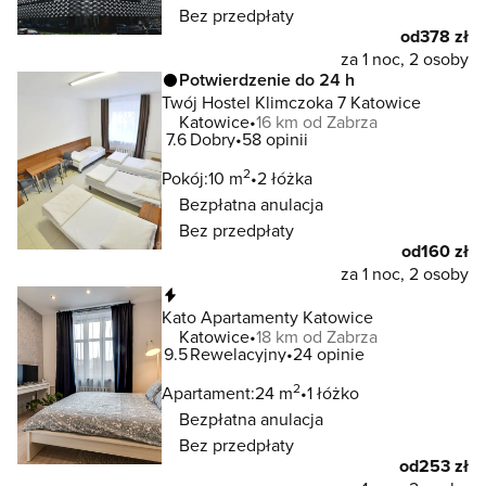
Bez przedpłaty
od
378 zł
za 1 noc, 2 osoby
Potwierdzenie do 24 h
Twój Hostel Klimczoka 7 Katowice
Katowice
16 km od Zabrza
7.6
Dobry
58 opinii
2
Pokój:
10 m
2 łóżka
Bezpłatna anulacja
Bez przedpłaty
od
160 zł
za 1 noc, 2 osoby
Natychmiastowa rezerwacja
Kato Apartamenty Katowice
Katowice
18 km od Zabrza
9.5
Rewelacyjny
24 opinie
2
Apartament:
24 m
1 łóżko
Bezpłatna anulacja
Bez przedpłaty
od
253 zł