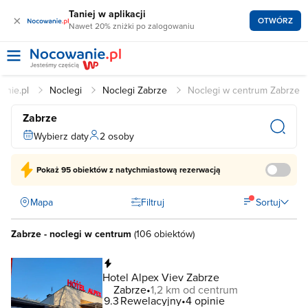
Taniej w aplikacji
×
OTWÓRZ
Nawet 20% zniżki po zalogowaniu
anie.pl
Noclegi
Noclegi Zabrze
Noclegi w centrum Zabrze
Zabrze
Wybierz daty
2 osoby
Pokaż
95 obiektów
z natychmiastową rezerwacją
Mapa
Filtruj
Sortuj
Zabrze - noclegi w centrum
(
106 obiektów
)
Natychmiastowa rezerwacja
Hotel Alpex Viev Zabrze
Zabrze
1,2 km od centrum
9.3
Rewelacyjny
4 opinie