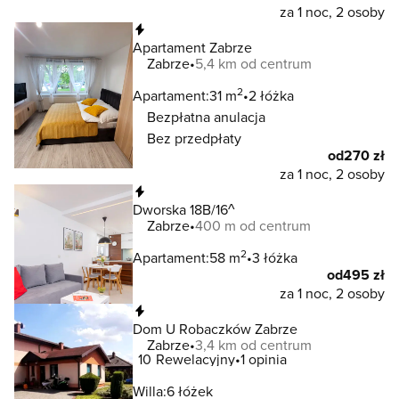
za 1 noc, 2 osoby
Natychmiastowa rezerwacja
Apartament Zabrze
Zabrze
5,4 km od centrum
2
Apartament:
31 m
2 łóżka
Bezpłatna anulacja
Bez przedpłaty
od
270 zł
za 1 noc, 2 osoby
Natychmiastowa rezerwacja
Dworska 18B/16^
Zabrze
400 m od centrum
2
Apartament:
58 m
3 łóżka
od
495 zł
za 1 noc, 2 osoby
Natychmiastowa rezerwacja
Dom U Robaczków Zabrze
Zabrze
3,4 km od centrum
10
Rewelacyjny
1 opinia
Willa:
6 łóżek