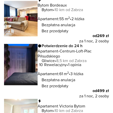
Bytom Bordeaux
Bytom
10 km od Zabrza
2
Apartament:
55 m
2 łóżka
Bezpłatna anulacja
Bez przedpłaty
od
269 zł
za 1 noc, 2 osoby
Potwierdzenie do 24 h
Apartament-Centrum-Loft-Plac
Piłsudskiego
Gliwice
8,5 km od Zabrza
10
Rewelacyjny
1 opinia
2
Apartament:
61 m
3 łóżka
Bezpłatna anulacja
Bez przedpłaty
od
499 zł
za 1 noc, 2 osoby
Natychmiastowa rezerwacja
Apartament Victoria Bytom
Bytom
10 km od Zabrza