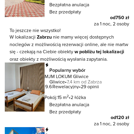
Bezpłatna anulacja
Bez przedpłaty
od
750 zł
za 1 noc, 2 osoby
To jeszcze nie wszystko!
W lokalizacji
Zabrzu
nie mamy więcej dostępnych
noclegów z możliwością rezerwacji online, ale nie martw
się - czekają na Ciebie obiekty
w pobliżu tej lokalizacji
oraz obiekty z możliwością wysłania zapytania.
Natychmiastowa rezerwacja
Popularny wybór
MJM LOKUM Gliwice
Gliwice
7,4 km od Zabrza
9.6
Rewelacyjny
29 opinii
2
Pokój:
15 m
2 łóżka
Bezpłatna anulacja
Bez przedpłaty
od
120 zł
za 1 noc, 2 osoby
Natychmiastowa rezerwacja