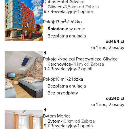
Qubus Hotel Gliwice
Gliwice
8,5 km od Zabrza
9.7
Rewelacyjny
1 opinia
2
Pokój:
13 m
1 łóżko
Śniadanie
w cenie
Bezpłatna anulacja
od
464 zł
za 1 noc, 2 osoby
Natychmiastowa rezerwacja
Pokoje -Noclegi Pracownicze Gliwice
Karchowice
11 km od Zabrza
9.4
Rewelacyjny
7 opinii
2
Pokój:
10 m
2 łóżka
Bezpłatna anulacja
Bez przedpłaty
od
340 zł
za 1 noc, 2 osoby
Natychmiastowa rezerwacja
Bytom Merlot
Bytom
10 km od Zabrza
9.7
Rewelacyjny
1 opinia