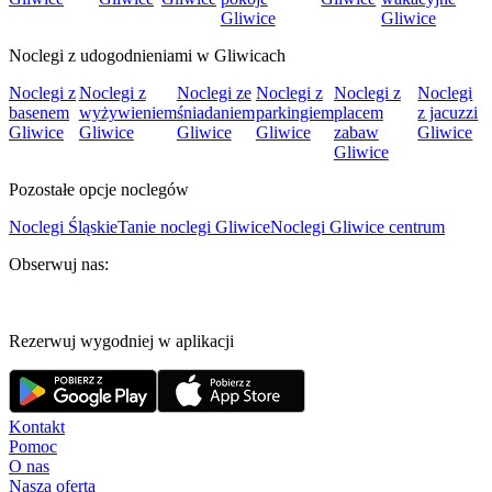
Gliwice
Gliwice
Noclegi z udogodnieniami w Gliwicach
Noclegi z
Noclegi z
Noclegi ze
Noclegi z
Noclegi z
Noclegi
basenem
wyżywieniem
śniadaniem
parkingiem
placem
z jacuzzi
Gliwice
Gliwice
Gliwice
Gliwice
zabaw
Gliwice
Gliwice
Pozostałe opcje noclegów
Noclegi Śląskie
Tanie noclegi Gliwice
Noclegi Gliwice centrum
Obserwuj nas:
Rezerwuj wygodniej w aplikacji
Kontakt
Pomoc
O nas
Nasza oferta