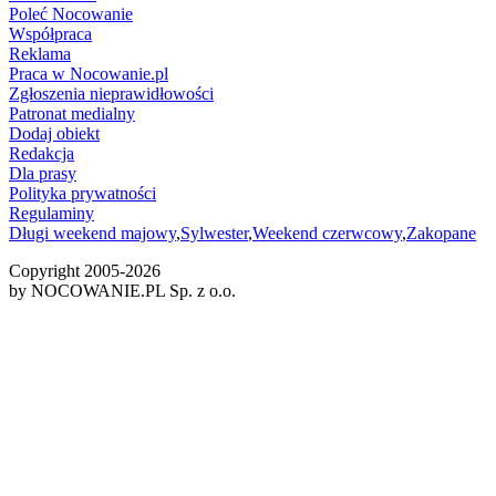
Poleć Nocowanie
Współpraca
Reklama
Praca w Nocowanie.pl
Zgłoszenia nieprawidłowości
Patronat medialny
Dodaj obiekt
Redakcja
Dla prasy
Polityka prywatności
Regulaminy
Długi weekend majowy
,
Sylwester
,
Weekend czerwcowy
,
Zakopane
Copyright 2005-
2026
by NOCOWANIE.PL Sp. z o.o.