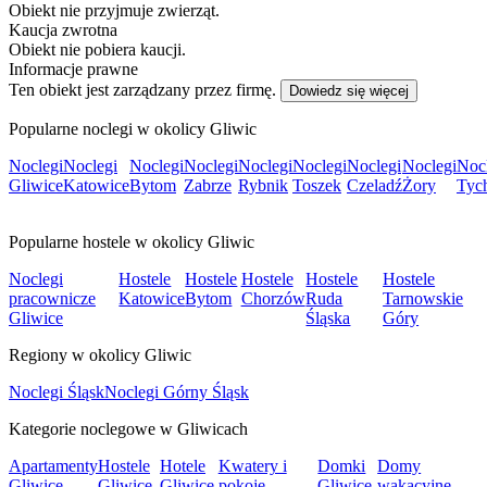
Obiekt nie przyjmuje zwierząt.
Kaucja zwrotna
Obiekt nie pobiera kaucji.
Informacje prawne
Ten obiekt jest zarządzany przez firmę.
Dowiedz się więcej
Popularne noclegi w okolicy Gliwic
Noclegi
Noclegi
Noclegi
Noclegi
Noclegi
Noclegi
Noclegi
Noclegi
Noc
Gliwice
Katowice
Bytom
Zabrze
Rybnik
Toszek
Czeladź
Żory
Tyc
Popularne hostele w okolicy Gliwic
Noclegi
Hostele
Hostele
Hostele
Hostele
Hostele
pracownicze
Katowice
Bytom
Chorzów
Ruda
Tarnowskie
Gliwice
Śląska
Góry
Regiony w okolicy Gliwic
Noclegi Śląsk
Noclegi Górny Śląsk
Kategorie noclegowe w Gliwicach
Apartamenty
Hostele
Hotele
Kwatery i
Domki
Domy
Gliwice
Gliwice
Gliwice
pokoje
Gliwice
wakacyjne