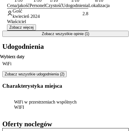
1
/10
1
/10
1
/10
1
/10
8
/10
Cena/jakość
Personel
Czystość
Udogodnienia
Lokalizacja
Gość
2.8
kwiecień 2024
Właściciel
Zobacz więcej
Zobacz wszystkie opinie (1)
Udogodnienia
Wybierz daty
Wybierz daty
WiFi
Zobacz wszystkie udogodnienia (2)
Charakterystyka miejsca
WiFi w przestrzeniach wspólnych
WIFI
Oferty noclegów