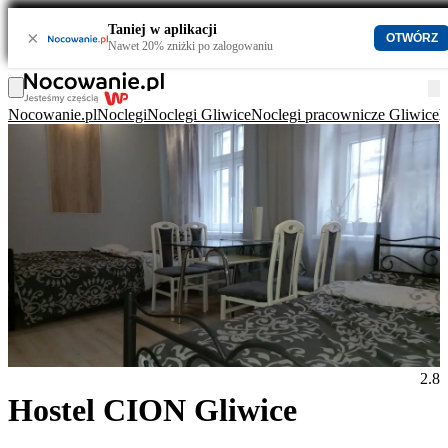
Taniej w aplikacji
×
OTWÓRZ
Nawet 20% zniżki po zalogowaniu
Nocowanie.pl
Noclegi
Noclegi Gliwice
Noclegi pracownicze Gliwice
H
2.8
Hostel CION Gliwice