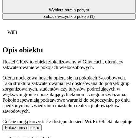
Wybierz termin pobytu
Zobacz wszystkie pokoje (1)
WiFi
Opis obiektu
Hostel CION to obiekt zlokalizowany w Gliwicach, oferujący
zakwaterowanie w pokojach wieloosobowych.
Oferta noclegowa hostelu opiera się na pokojach 5-osobowych.
Taka struktura zakwaterowania jest dostosowana do potrzeb grup
zorganizowanych, studentów czy turystów podróżujących w
większym gronie i poszukujących ekonomicznego rozwiązania.
Pokoje zapewniają podstawowe warunki do odpoczynku po dniu
spędzonym na zwiedzaniu miasta lub realizacji obowiązków
zawodowych.
Goście mogą korzystać z dostępu do sieci
Wi-Fi
. Obiekt akceptuje
płatności gotówką, kartą kredytową oraz przelewem.
Pokaż opis obiektu
Doba hotelowa rozpoczyna się o godzinie 12:00 w dniu przyjazdu i