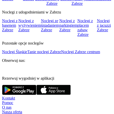
Zabrze
Zabrze
Noclegi z udogodnieniami w Zabrzu
Noclegi z
Noclegi z
Noclegi ze
Noclegi z
Noclegi z
Noclegi
basenem
wyżywieniem
śniadaniem
parkingiem
placem
z jacuzzi
Zabrze
Zabrze
Zabrze
Zabrze
zabaw
Zabrze
Zabrze
Pozostałe opcje noclegów
Noclegi Śląskie
Tanie noclegi Zabrze
Noclegi Zabrze centrum
Obserwuj nas:
Rezerwuj wygodniej w aplikacji
Kontakt
Pomoc
O nas
Nasza oferta