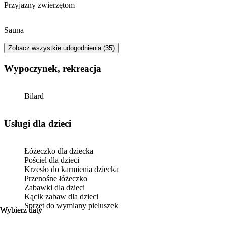
Przyjazny zwierzętom
Sauna
Zobacz wszystkie udogodnienia (35)
Wypoczynek, rekreacja
Bilard
usługi dla dzieci
Łóżeczko dla dziecka
Pościel dla dzieci
Krzesło do karmienia dziecka
Przenośne łóżeczko
Zabawki dla dzieci
Kącik zabaw dla dzieci
Sprzęt do wymiany pieluszek
Wybierz daty
Wybierz daty