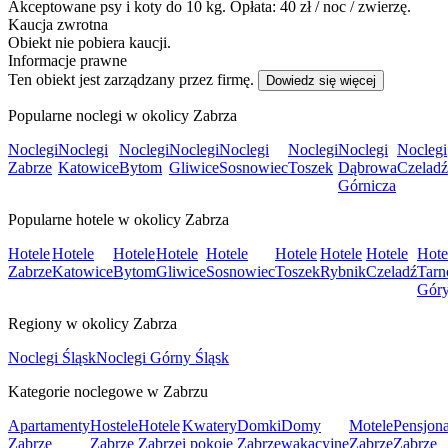
Akceptowane psy i koty do 10 kg. Opłata: 40 zł / noc / zwierzę.
Kaucja zwrotna
Obiekt nie pobiera kaucji.
Informacje prawne
Ten obiekt jest zarządzany przez firmę.
Dowiedz się więcej
Popularne noclegi w okolicy Zabrza
Noclegi
Noclegi
Noclegi
Noclegi
Noclegi
Noclegi
Noclegi
Noclegi
Zabrze
Katowice
Bytom
Gliwice
Sosnowiec
Toszek
Dąbrowa
Czeladź
Górnicza
Popularne hotele w okolicy Zabrza
Hotele
Hotele
Hotele
Hotele
Hotele
Hotele
Hotele
Hotele
Hote
Zabrze
Katowice
Bytom
Gliwice
Sosnowiec
Toszek
Rybnik
Czeladź
Tarn
Gór
Regiony w okolicy Zabrza
Noclegi Śląsk
Noclegi Górny Śląsk
Kategorie noclegowe w Zabrzu
Apartamenty
Hostele
Hotele
Kwatery
Domki
Domy
Motele
Pensjon
Zabrze
Zabrze
Zabrze
i pokoje
Zabrze
wakacyjne
Zabrze
Zabrze