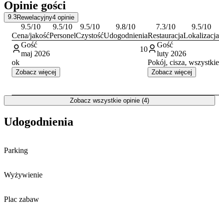
Opinie gości
pobliski Dom Muzyki i Tańca, Teatr Nowy czy zabytkową Wieżę
Ciśnień.
9.3
Rewelacyjny
4
opinie
9.5
/10
9.5
/10
9.5
/10
9.8
/10
7.3
/10
9.5
/10
Cena/jakość
Personel
Czystość
Udogodnienia
Restauracja
Lokalizacja
Gość
Gość
10
maj 2026
luty 2026
ok
Pokój, cisza, w
Zobacz więcej
Zobacz więcej
Zobacz wszystkie opinie (4)
Udogodnienia
Parking
Wyżywienie
Plac zabaw