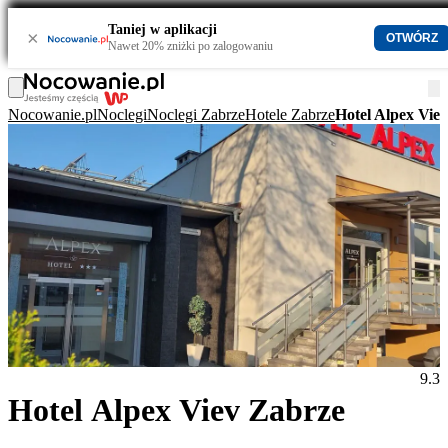
Taniej w aplikacji
×
OTWÓRZ
Nawet 20% zniżki po zalogowaniu
Nocowanie.pl
Noclegi
Noclegi Zabrze
Hotele Zabrze
Hotel Alpex Vie
9.3
Hotel Alpex Viev Zabrze