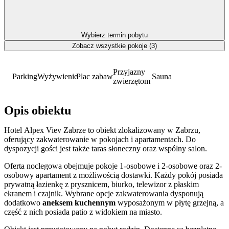
Wybierz termin pobytu
Zobacz wszystkie pokoje (3)
Przyjazny
Parking
Wyżywienie
Plac zabaw
Sauna
zwierzętom
Opis obiektu
Hotel Alpex Viev Zabrze to obiekt zlokalizowany w Zabrzu,
oferujący zakwaterowanie w pokojach i apartamentach. Do
dyspozycji gości jest także taras słoneczny oraz wspólny salon.
Oferta noclegowa obejmuje pokoje 1-osobowe i 2-osobowe oraz 2-
osobowy apartament z możliwością dostawki. Każdy pokój posiada
prywatną łazienkę z prysznicem, biurko, telewizor z płaskim
ekranem i czajnik. Wybrane opcje zakwaterowania dysponują
dodatkowo
aneksem kuchennym
wyposażonym w płytę grzejną, a
część z nich posiada patio z widokiem na miasto.