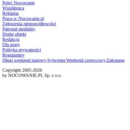
Poleć Nocowanie
Współpraca
Reklama
Praca w Nocowanie.pl
Zgłoszenia nieprawidłowości
Patronat medialny
Dodaj obiekt
Redakcja
Dla prasy
Polityka prywatności
Regulaminy
Długi weekend majowy
,
Sylwester
,
Weekend czerwcowy
,
Zakopane
Copyright 2005-
2026
by NOCOWANIE.PL Sp. z o.o.