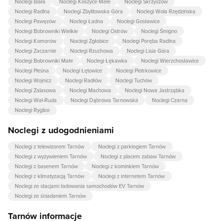
Noclegi Biała
Noclegi Koszyce Małe
Noclegi Skrzyszów
Noclegi Radlna
Noclegi Zbylitowska Góra
Noclegi Wola Rzędzińska
Noclegi Pawęzów
Noclegi Ładna
Noclegi Gosławice
Noclegi Bobrowniki Wielkie
Noclegi Ostrów
Noclegi Śmigno
Noclegi Komorów
Noclegi Zgłobice
Noclegi Poręba Radlna
Noclegi Zaczarnie
Noclegi Rzuchowa
Noclegi Lisia Góra
Noclegi Bobrowniki Małe
Noclegi Łękawka
Noclegi Wierzchosławice
Noclegi Pleśna
Noclegi Łętowice
Noclegi Piotrkowice
Noclegi Wojnicz
Noclegi Radłów
Noclegi Tuchów
Noclegi Zalasowa
Noclegi Machowa
Noclegi Nowa Jastrząbka
Noclegi Wał-Ruda
Noclegi Dąbrowa Tarnowska
Noclegi Czarna
Noclegi Ryglice
Noclegi z udogodnieniami
Noclegi z telewizorem Tarnów
Noclegi z parkingiem Tarnów
Noclegi z wyżywieniem Tarnów
Noclegi z placem zabaw Tarnów
Noclegi z basenem Tarnów
Noclegi z kominkiem Tarnów
Noclegi z klimatyzacją Tarnów
Noclegi z internetem Tarnów
Noclegi ze stacjami ładowania samochodów EV Tarnów
Noclegi ze śniadaniem Tarnów
Tarnów informacje