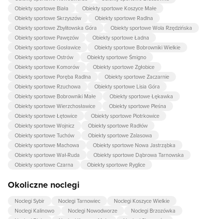
Obiekty sportowe Biała
Obiekty sportowe Koszyce Małe
Obiekty sportowe Skrzyszów
Obiekty sportowe Radlna
Obiekty sportowe Zbylitowska Góra
Obiekty sportowe Wola Rzędzińska
Obiekty sportowe Pawęzów
Obiekty sportowe Ładna
Obiekty sportowe Gosławice
Obiekty sportowe Bobrowniki Wielkie
Obiekty sportowe Ostrów
Obiekty sportowe Śmigno
Obiekty sportowe Komorów
Obiekty sportowe Zgłobice
Obiekty sportowe Poręba Radlna
Obiekty sportowe Zaczarnie
Obiekty sportowe Rzuchowa
Obiekty sportowe Lisia Góra
Obiekty sportowe Bobrowniki Małe
Obiekty sportowe Łękawka
Obiekty sportowe Wierzchosławice
Obiekty sportowe Pleśna
Obiekty sportowe Łętowice
Obiekty sportowe Piotrkowice
Obiekty sportowe Wojnicz
Obiekty sportowe Radłów
Obiekty sportowe Tuchów
Obiekty sportowe Zalasowa
Obiekty sportowe Machowa
Obiekty sportowe Nowa Jastrząbka
Obiekty sportowe Wał-Ruda
Obiekty sportowe Dąbrowa Tarnowska
Obiekty sportowe Czarna
Obiekty sportowe Ryglice
Okoliczne noclegi
Noclegi Sybir
Noclegi Tarnowiec
Noclegi Koszyce Wielkie
Noclegi Kalinowo
Noclegi Nowodworze
Noclegi Brzozówka