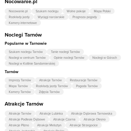
Nocowanie.pl
Nocowanie.pl
Szukam noclegu
Wolne pokoje
Mapa Polski
Rozkłady jazdy
Wyciągi narciarskie
Prognoza pogody
Kamery internetowe
Noclegi Tarnów
Popularne w Tarnowie
Szukam noclegu Tarnów
Tanie noclegi Tarnów
Noclegi w centrum Tarnów
Opinie noclegi Tarnów
Noclegi w Górach
Noclegi w Kotlinie Sandomierskiej
Tarnów
Imprezy Tarnów
Atrakcje Tarnów
Restauracje Tarnów
Mapa Tarnów
Rozkłady jazdy Tarnów
Pogoda Tarnów
Kamery Tarnów
Zdjęcia Tarnów
Atrakcje Tarnów
Atrakcje Tarnów
Atrakcje Lubinka
Atrakcje Dąbrowa Tarnowska
Atrakcje Podlesie Dębowe
Atrakcje Czarna
Atrakcje Olesno
Atrakcje Pilzno
Atrakcje Melsztyn
Atrakcje Strzegocice
Atrakcje Jastrzębia
Atrakcje Stróże