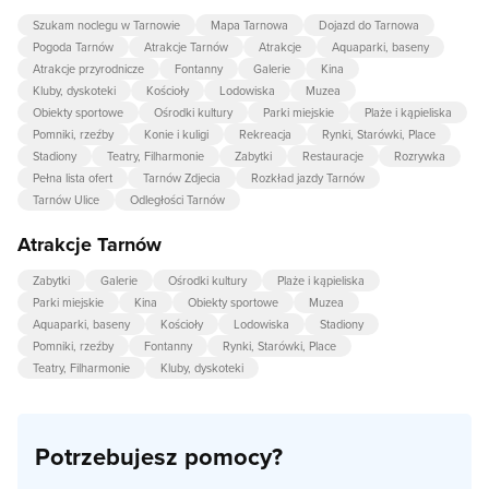
Szukam noclegu w Tarnowie
Mapa Tarnowa
Dojazd do Tarnowa
Pogoda Tarnów
Atrakcje Tarnów
Atrakcje
Aquaparki, baseny
Atrakcje przyrodnicze
Fontanny
Galerie
Kina
Kluby, dyskoteki
Kościoły
Lodowiska
Muzea
Obiekty sportowe
Ośrodki kultury
Parki miejskie
Plaże i kąpieliska
Pomniki, rzeźby
Konie i kuligi
Rekreacja
Rynki, Starówki, Place
Stadiony
Teatry, Filharmonie
Zabytki
Restauracje
Rozrywka
Pełna lista ofert
Tarnów Zdjecia
Rozkład jazdy Tarnów
Tarnów Ulice
Odległości Tarnów
Atrakcje Tarnów
Zabytki
Galerie
Ośrodki kultury
Plaże i kąpieliska
Parki miejskie
Kina
Obiekty sportowe
Muzea
Aquaparki, baseny
Kościoły
Lodowiska
Stadiony
Pomniki, rzeźby
Fontanny
Rynki, Starówki, Place
Teatry, Filharmonie
Kluby, dyskoteki
Potrzebujesz pomocy?