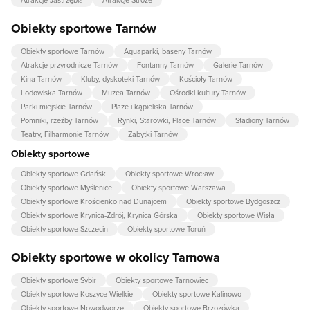
Obiekty sportowe Tarnów
Obiekty sportowe Tarnów
Aquaparki, baseny Tarnów
Atrakcje przyrodnicze Tarnów
Fontanny Tarnów
Galerie Tarnów
Kina Tarnów
Kluby, dyskoteki Tarnów
Kościoły Tarnów
Lodowiska Tarnów
Muzea Tarnów
Ośrodki kultury Tarnów
Parki miejskie Tarnów
Plaże i kąpieliska Tarnów
Pomniki, rzeźby Tarnów
Rynki, Starówki, Place Tarnów
Stadiony Tarnów
Teatry, Filharmonie Tarnów
Zabytki Tarnów
Obiekty sportowe
Obiekty sportowe Gdańsk
Obiekty sportowe Wrocław
Obiekty sportowe Myślenice
Obiekty sportowe Warszawa
Obiekty sportowe Krościenko nad Dunajcem
Obiekty sportowe Bydgoszcz
Obiekty sportowe Krynica-Zdrój, Krynica Górska
Obiekty sportowe Wisła
Obiekty sportowe Szczecin
Obiekty sportowe Toruń
Obiekty sportowe w okolicy Tarnowa
Obiekty sportowe Sybir
Obiekty sportowe Tarnowiec
Obiekty sportowe Koszyce Wielkie
Obiekty sportowe Kalinowo
Obiekty sportowe Nowodworze
Obiekty sportowe Brzozówka