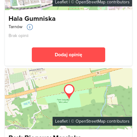
Leaflet
| ©
OpenStreetMap
contributors
Hala Gumniska
Tarnów
Brak opinii
Dodaj opinię
Leaflet
| ©
OpenStreetMap
contributors