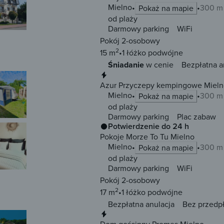
Mielno
300 m 
Pokaż na mapie
od plaży
Darmowy parking
WiFi
Pokój 2-osobowy
2
15 m
1 łóżko
podwójne
Śniadanie
w cenie
Bezpłatna a
Natychmiastowa rezerwacja
Azur Przyczepy kempingowe Mieln
Mielno
300 m 
Pokaż na mapie
od plaży
Darmowy parking
Plac zabaw
Potwierdzenie do 24 h
Pokoje Morze To Tu Mielno
Mielno
300 m 
Pokaż na mapie
od plaży
Darmowy parking
WiFi
Pokój 2-osobowy
2
17 m
1 łóżko
podwójne
Bezpłatna anulacja
Bez przedp
Natychmiastowa rezerwacja