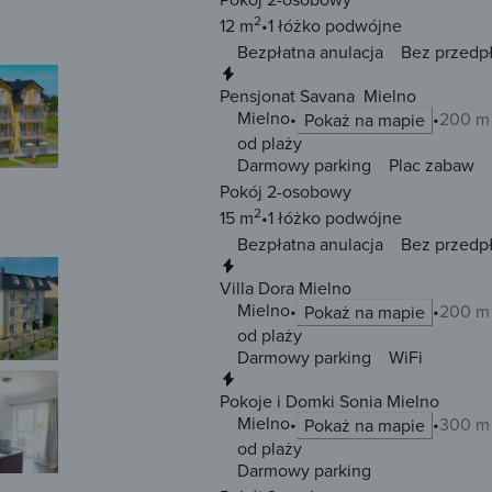
2
12 m
1 łóżko
podwójne
Bezpłatna anulacja
Bez przedp
Natychmiastowa rezerwacja
Pensjonat Savana Mielno
Mielno
200 m 
Pokaż na mapie
od plaży
Darmowy parking
Plac zabaw
Pokój 2-osobowy
2
15 m
1 łóżko
podwójne
Bezpłatna anulacja
Bez przedp
Natychmiastowa rezerwacja
Villa Dora Mielno
Mielno
200 m 
Pokaż na mapie
od plaży
Darmowy parking
WiFi
Natychmiastowa rezerwacja
Pokoje i Domki Sonia Mielno
Mielno
300 m 
Pokaż na mapie
od plaży
Darmowy parking