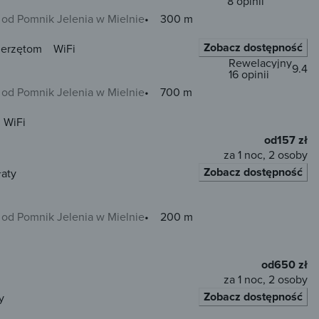
8 opinii
od Pomnik Jelenia w Mielnie
300 m
Zobacz dostępność
ierzętom
WiFi
Rewelacyjny
9.4
16 opinii
od Pomnik Jelenia w Mielnie
700 m
WiFi
od
157 zł
za 1 noc, 2 osoby
Zobacz dostępność
łaty
od Pomnik Jelenia w Mielnie
200 m
od
650 zł
za 1 noc, 2 osoby
Zobacz dostępność
y