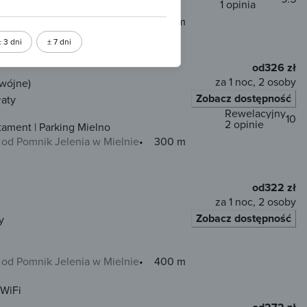
1 opinia
od Pomnik Jelenia w Mielnie
300 m
± 3 dni
± 7 dni
od
326 zł
za 1 noc, 2 osoby
dwójne)
Zobacz dostępność
łaty
Rewelacyjny
10
2 opinie
tament | Parking Mielno
od Pomnik Jelenia w Mielnie
300 m
od
322 zł
za 1 noc, 2 osoby
Zobacz dostępność
y
od Pomnik Jelenia w Mielnie
400 m
WiFi