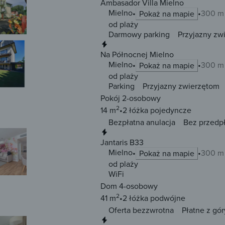
Ambasador Villa Mielno
Mielno
300 m 
Pokaż na mapie
od plaży
Darmowy parking
Przyjazny zw
Natychmiastowa rezerwacja
Na Północnej Mielno
Mielno
300 m 
Pokaż na mapie
od plaży
Parking
Przyjazny zwierzętom
Pokój 2-osobowy
2
14 m
2 łóżka
pojedyncze
Bezpłatna anulacja
Bez przedp
Natychmiastowa rezerwacja
Jantaris B33
Mielno
300 m 
Pokaż na mapie
od plaży
WiFi
Dom 4-osobowy
2
41 m
2 łóżka
podwójne
Oferta bezzwrotna
Płatne z gór
Natychmiastowa rezerwacja