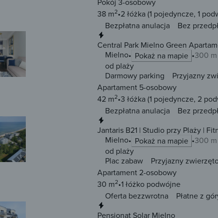
Pokój 3-osobowy
2
38 m
2 łóżka
(1 pojedyncze, 1 pod
Bezpłatna anulacja
Bez przedp
Natychmiastowa rezerwacja
Central Park Mielno Green Apartam
Mielno
300 m 
Pokaż na mapie
od plaży
Darmowy parking
Przyjazny zw
Apartament 5-osobowy
2
42 m
3 łóżka
(1 pojedyncze, 2 po
Bezpłatna anulacja
Bez przedp
Natychmiastowa rezerwacja
Jantaris B21 | Studio przy Plaży | Fi
Mielno
300 m 
Pokaż na mapie
od plaży
Plac zabaw
Przyjazny zwierzęt
Apartament 2-osobowy
2
30 m
1 łóżko
podwójne
Oferta bezzwrotna
Płatne z gór
Natychmiastowa rezerwacja
Pensjonat Solar Mielno