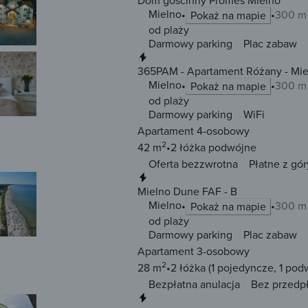
Dom gościnny Promes Mielno
Mielno
300 m 
Pokaż na mapie
od plaży
Darmowy parking
Plac zabaw
Natychmiastowa rezerwacja
365PAM - Apartament Różany - Mie
Mielno
300 m 
Pokaż na mapie
od plaży
Darmowy parking
WiFi
Apartament 4-osobowy
2
42 m
2 łóżka
podwójne
Oferta bezzwrotna
Płatne z gór
Natychmiastowa rezerwacja
Mielno Dune FAF - B
Mielno
300 m 
Pokaż na mapie
od plaży
Darmowy parking
Plac zabaw
Apartament 3-osobowy
2
28 m
2 łóżka
(1 pojedyncze, 1 pod
Bezpłatna anulacja
Bez przedp
Natychmiastowa rezerwacja