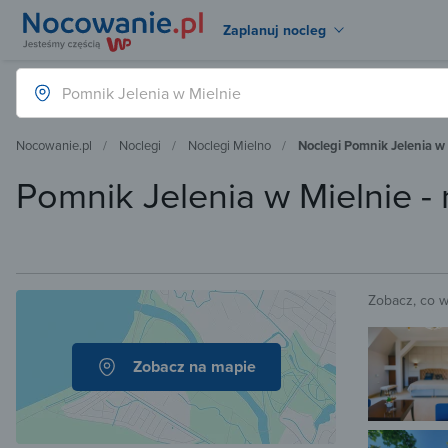
Zaplanuj nocleg
Nocowanie.pl
Noclegi
Noclegi Mielno
Noclegi Pomnik Jelenia w 
Pomnik Jelenia w Mielnie -
Zobacz, co 
Zobacz na mapie