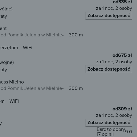
od
335 zł
za 1 noc, 2 osoby
wójne)
Zobacz dostępność
łaty
ent
od Pomnik Jelenia w Mielnie
300 m
ierzętom
WiFi
od
675 zł
za 1 noc, 2 osoby
dwójne)
Zobacz dostępność
łaty
tness Mielno
od Pomnik Jelenia w Mielnie
300 m
om
WiFi
od
309 zł
za 1 noc, 2 osoby
Zobacz dostępność
y
Bardzo dobry
9.0
17 opinii