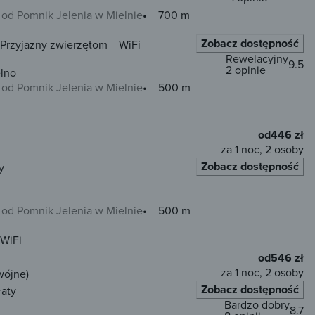
od Pomnik Jelenia w Mielnie
700 m
Zobacz dostępność
Przyjazny zwierzętom
WiFi
Rewelacyjny
9.5
2 opinie
lno
od Pomnik Jelenia w Mielnie
500 m
od
446 zł
za 1 noc, 2 osoby
Zobacz dostępność
y
od Pomnik Jelenia w Mielnie
500 m
WiFi
od
546 zł
za 1 noc, 2 osoby
wójne)
Zobacz dostępność
łaty
Bardzo dobry
8.7