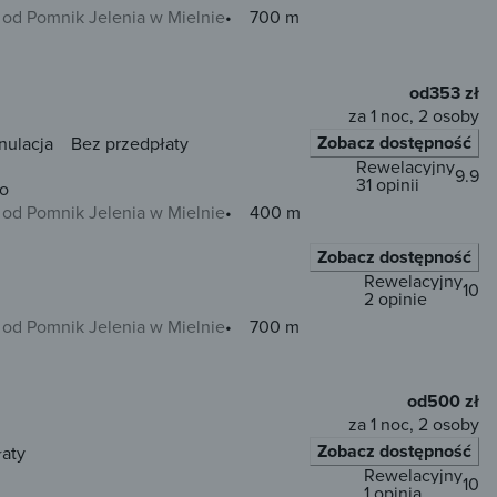
od Pomnik Jelenia w Mielnie
700 m
od
353 zł
za 1 noc, 2 osoby
Zobacz dostępność
nulacja
Bez przedpłaty
Rewelacyjny
9.9
31 opinii
o
od Pomnik Jelenia w Mielnie
400 m
Zobacz dostępność
Rewelacyjny
10
2 opinie
od Pomnik Jelenia w Mielnie
700 m
od
500 zł
za 1 noc, 2 osoby
Zobacz dostępność
łaty
Rewelacyjny
10
1 opinia