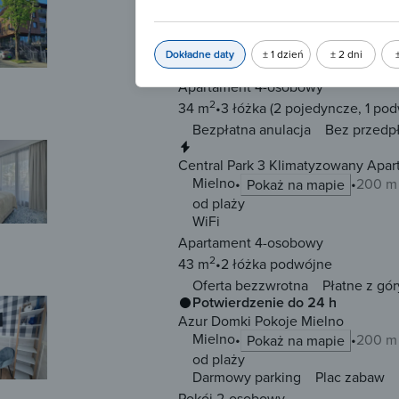
Planeta Apartment Mielno
Mielno
200 m 
Pokaż na mapie
od plaży
Dokładne daty
± 1 dzień
± 2 dni
Darmowy parking
WiFi
Apartament 4-osobowy
2
34 m
3 łóżka
(2 pojedyncze, 1 po
Bezpłatna anulacja
Bez przedp
Natychmiastowa rezerwacja
Central Park 3 Klimatyzowany Apar
Mielno
200 m 
Pokaż na mapie
od plaży
WiFi
Apartament 4-osobowy
2
43 m
2 łóżka
podwójne
Oferta bezzwrotna
Płatne z gór
Potwierdzenie do 24 h
Azur Domki Pokoje Mielno
Mielno
200 m 
Pokaż na mapie
od plaży
Darmowy parking
Plac zabaw
Pokój 2-osobowy