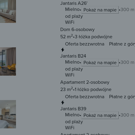
Jantaris A26'
Mielno
300 m 
Pokaż na mapie
od plaży
WiFi
Dom 6-osobowy
2
52 m
3 łóżka
podwójne
Oferta bezzwrotna
Płatne z gór
Natychmiastowa rezerwacja
Jantaris B24
Mielno
300 m 
Pokaż na mapie
od plaży
WiFi
Apartament 2-osobowy
2
23 m
1 łóżko
podwójne
Oferta bezzwrotna
Płatne z gór
Natychmiastowa rezerwacja
Jantaris B39
Mielno
300 m 
Pokaż na mapie
od plaży
WiFi
Apartament 2-osobowy