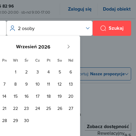
6 82 96
Zaloguj się
Dodaj obiekt
8:00-20:00 · sb-nd 9:00-17:00
Szukaj
2 osoby
Wrzesień
Pn
Wt
Śr
Cz
Pt
So
Nd
1
2
3
4
5
6
Sortuj:
Nasze propozycje
7
8
9
10
11
12
13
14
15
16
17
18
19
20
21
22
23
24
25
26
27
od Pomnik Jelenia w Mielnie
400 m
28
29
30
Zobacz dostępność
Rewelacyjny
9.5