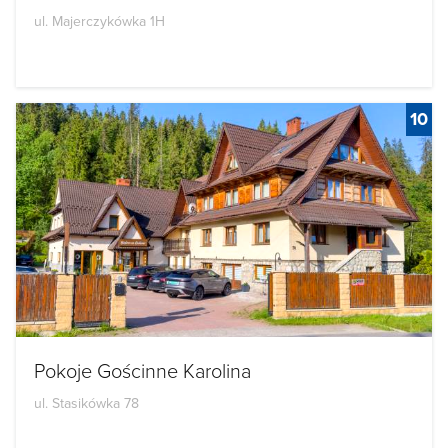
ul. Majerczykówka 1H
10
Pokoje Gościnne Karolina
ul. Stasikówka 78