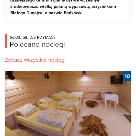
dzisiejszego centrum gminy był we wczesnym
średniowieczu wielką polaną wypasową, przysiółkiem
Białego Dunajca, o nazwie Bańkówki.
GDZIE SIĘ ZATRZYMAĆ?
Polecane noclegi
Zobacz wszystkie noclegi
10