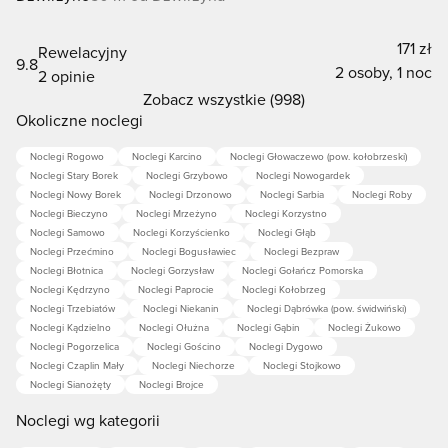
171 zł
Rewelacyjny
9.8
2 osoby, 1 noc
2 opinie
Zobacz wszystkie (998)
Okoliczne noclegi
Noclegi Rogowo
Noclegi Karcino
Noclegi Głowaczewo (pow. kołobrzeski)
Noclegi Stary Borek
Noclegi Grzybowo
Noclegi Nowogardek
Noclegi Nowy Borek
Noclegi Drzonowo
Noclegi Sarbia
Noclegi Roby
Noclegi Bieczyno
Noclegi Mrzeżyno
Noclegi Korzystno
Noclegi Samowo
Noclegi Korzyścienko
Noclegi Głąb
Noclegi Przećmino
Noclegi Bogusławiec
Noclegi Bezpraw
Noclegi Błotnica
Noclegi Gorzysław
Noclegi Gołańcz Pomorska
Noclegi Kędrzyno
Noclegi Paprocie
Noclegi Kołobrzeg
Noclegi Trzebiatów
Noclegi Niekanin
Noclegi Dąbrówka (pow. świdwiński)
Noclegi Kądzielno
Noclegi Ołużna
Noclegi Gąbin
Noclegi Żukowo
Noclegi Pogorzelica
Noclegi Gościno
Noclegi Dygowo
Noclegi Czaplin Mały
Noclegi Niechorze
Noclegi Stojkowo
Noclegi Sianożęty
Noclegi Brojce
Noclegi wg kategorii