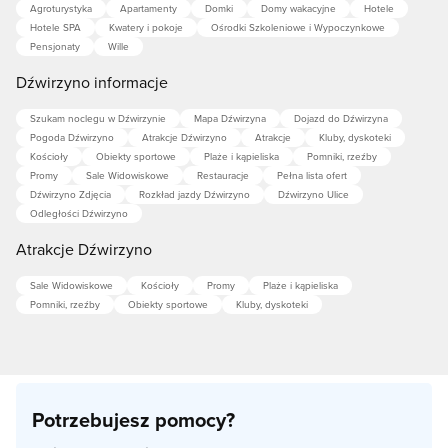
Agroturystyka
Apartamenty
Domki
Domy wakacyjne
Hotele
Hotele SPA
Kwatery i pokoje
Ośrodki Szkoleniowe i Wypoczynkowe
Pensjonaty
Wille
Dźwirzyno informacje
Szukam noclegu w Dźwirzynie
Mapa Dźwirzyna
Dojazd do Dźwirzyna
Pogoda Dźwirzyno
Atrakcje Dźwirzyno
Atrakcje
Kluby, dyskoteki
Kościoły
Obiekty sportowe
Plaże i kąpieliska
Pomniki, rzeźby
Promy
Sale Widowiskowe
Restauracje
Pełna lista ofert
Dźwirzyno Zdjęcia
Rozkład jazdy Dźwirzyno
Dźwirzyno Ulice
Odległości Dźwirzyno
Atrakcje Dźwirzyno
Sale Widowiskowe
Kościoły
Promy
Plaże i kąpieliska
Pomniki, rzeźby
Obiekty sportowe
Kluby, dyskoteki
Potrzebujesz pomocy?