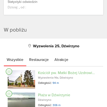
Statystyki odwiedzin
Dzisiaj:
,
od
:
W pobliżu
Wyzwolenia 25, Dźwirzyno
Wszystkie
Restauracje
Atrakcje
Kościół pw. Matki Bożej Uzdrowienia Chorych
Wyzwolenia 14a, Dźwirzyno
Odległość:
94 m
Plaża w Dźwirzynie
Dźwirzyno
Odległość:
306 m