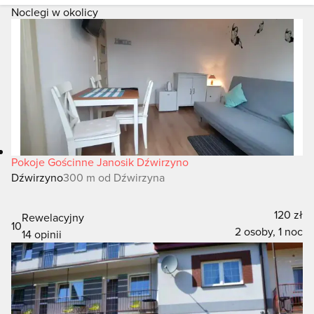
Noclegi w okolicy
Pokoje Gościnne Janosik Dźwirzyno
Dźwirzyno
300 m od Dźwirzyna
120 zł
Rewelacyjny
10
2 osoby, 1 noc
14 opinii