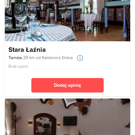
Stara Łaźnia
Tarnów
29 km od Kamienica Dolna
Brak opinii
Dodaj opinię