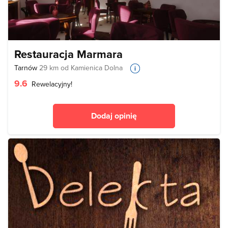
Restauracja Marmara
Tarnów
29 km od Kamienica Dolna
9.6
Rewelacyjny!
Dodaj opinię