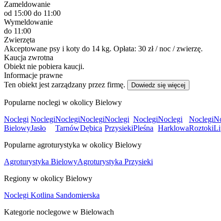
Zameldowanie
od 15:00
do 11:00
Wymeldowanie
do 11:00
Zwierzęta
Akceptowane psy i koty do 14 kg. Opłata: 30 zł / noc / zwierzę.
Kaucja zwrotna
Obiekt nie pobiera kaucji.
Informacje prawne
Ten obiekt jest zarządzany przez firmę.
Dowiedz się więcej
Popularne noclegi w okolicy Bielowy
Noclegi
Noclegi
Noclegi
Noclegi
Noclegi
Noclegi
Noclegi
Noclegi
No
Bielowy
Jasło
Tarnów
Dębica
Przysieki
Pleśna
Harklowa
Roztoki
Li
Popularne agroturystyka w okolicy Bielowy
Agroturystyka Bielowy
Agroturystyka Przysieki
Regiony w okolicy Bielowy
Noclegi Kotlina Sandomierska
Kategorie noclegowe w Bielowach