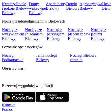
Kwatery
Hotele
Domy
Apartamenty
Domki
Agroturystyka
Hoste
i pokoje
Bielowy
wakacyjne
Bielowy
Bielowy
Bielowy
Biel
Bielowy
Bielowy
Noclegi z udogodnieniami w Bielowach
Noclegi z
Noclegi ze
Noclegi z
Noclegi z
Noclegi z
wyżywieniem
śniadaniem
parkingiem
placem zabaw
jacuzzi
Bielowy
Bielowy
Bielowy
Bielowy
Bielowy
Pozostałe opcje noclegów
Noclegi
Tanie noclegi
Noclegi Bielowy
Podkarpackie
Bielowy
centrum
Obserwuj nas:
Rezerwuj wygodniej w aplikacji
Kontakt
Pomoc