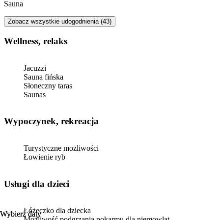
Sauna
Zobacz wszystkie udogodnienia (43)
Wellness, relaks
Jacuzzi
Sauna fińska
Słoneczny taras
Saunas
Wypoczynek, rekreacja
Turystyczne możliwości
Łowienie ryb
usługi dla dzieci
Łóżeczko dla dziecka
Wybierz daty
Wybierz daty
Możliwość podgrzania pokarmu dla niemowląt