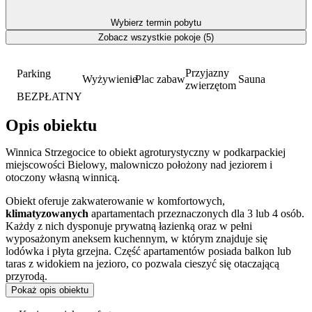
Wybierz termin pobytu
Zobacz wszystkie pokoje (5)
Przyjazny
Parking
Wyżywienie
Plac zabaw
Sauna
zwierzętom
BEZPŁATNY
Opis obiektu
Winnica Strzegocice to obiekt agroturystyczny w podkarpackiej
miejscowości Bielowy, malowniczo położony nad jeziorem i
otoczony własną winnicą.
Obiekt oferuje zakwaterowanie w komfortowych,
klimatyzowanych
apartamentach przeznaczonych dla 3 lub 4 osób.
Każdy z nich dysponuje prywatną łazienką oraz w pełni
wyposażonym aneksem kuchennym, w którym znajduje się
lodówka i płyta grzejna. Część apartamentów posiada balkon lub
taras z widokiem na jezioro, co pozwala cieszyć się otaczającą
przyrodą.
Pokaż opis obiektu
Miejsce jest w pełni przygotowane na przyjęcie rodzin z dziećmi,