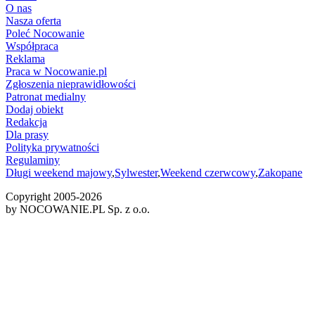
O nas
Nasza oferta
Poleć Nocowanie
Współpraca
Reklama
Praca w Nocowanie.pl
Zgłoszenia nieprawidłowości
Patronat medialny
Dodaj obiekt
Redakcja
Dla prasy
Polityka prywatności
Regulaminy
Długi weekend majowy
,
Sylwester
,
Weekend czerwcowy
,
Zakopane
Copyright 2005-
2026
by NOCOWANIE.PL Sp. z o.o.