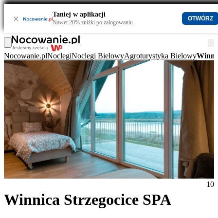
Taniej w aplikacji
×
OTWÓRZ
Nawet 20% zniżki po zalogowaniu
Nocowanie.pl
Noclegi
Noclegi Bielowy
Agroturystyka Bielowy
Winni
10
Winnica Strzegocice SPA