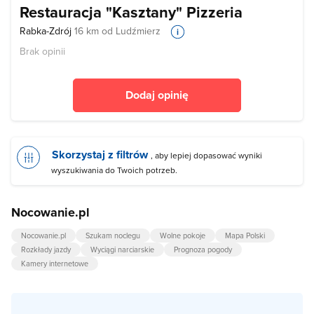
Restauracja "Kasztany" Pizzeria
Rabka-Zdrój
16 km od Ludźmierz
Brak opinii
Dodaj opinię
Skorzystaj z filtrów
, aby lepiej dopasować wyniki
wyszukiwania do Twoich potrzeb.
Nocowanie.pl
Nocowanie.pl
Szukam noclegu
Wolne pokoje
Mapa Polski
Rozkłady jazdy
Wyciągi narciarskie
Prognoza pogody
Kamery internetowe