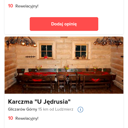
10
Rewelacyjny!
Dodaj opinię
Karczma "U Jędrusia"
Gliczarów Górny
15 km od Ludźmierz
10
Rewelacyjny!